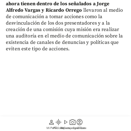
ahora tienen dentro de los señalados a Jorge
Alfredo Vargas y Ricardo Orrego
llevaron al medio
de comunicación a tomar acciones como la
desvinculación de los dos presentadores y a la
creación de una comisión cuya misión era realizar
una auditoría en el medio de comunicación sobre la
existencia de canales de denuncias y políticas que
eviten este tipo de acciones.
person
graphic_eq
play_arrow
photo_camera
account_circle
Mi Perfil
Pódcast
Reportajes gráficos
Videos
Suscríbete