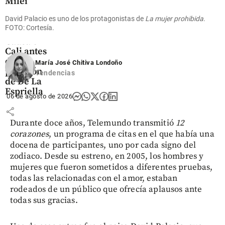
Milei
recibió
David Palacio es uno de los protagonistas de
La mujer prohibida
.
Doctorado
FOTO: Cortesía.
Honoris
Causa en
Cali antes
de la
María José Chitiva Londoño
posesión
Tendencias
de De La
Espriella
06 de agosto de 2026
share
Durante doce años, Telemundo transmitió
12
corazones
, un programa de citas en el que había una
docena de participantes, uno por cada signo del
zodiaco. Desde su estreno, en 2005, los hombres y
mujeres que fueron sometidos a diferentes pruebas,
todas las relacionadas con el amor, estaban
rodeados de un público que ofrecía aplausos ante
todas sus gracias.