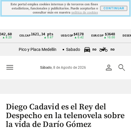
Este portal emplea cookies internas y de terceros con fines
estadísticos, funcionales y publicitarios. Puede aceptarlas o
CONTINUAR
consultar más en nuestra
politica de cookies
60
1621,34 pts
$4178
$3648
COLCAP
USD/COP
EUR/COP
DESEMPLEO
Cintillo
20
▲ 0.67
▲ 0.42
▲ 10.00
de
Pico y Placa Medellín
Sabado
no
no
indicadores
económicos
menu
person
search
Sábado
, 8 de Agosto de 2026
Colombia
Diego Cadavid es el Rey del
Despecho en la telenovela sobre
la vida de Darío Gómez