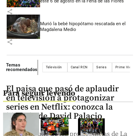
este 6 de agosto en la Feria de las Flores
share
Murió la bebé hipopótamo rescatada en el
Magdalena Medio
share
Temas
Televisión
Canal RCN
Series
Prime Video
recomendados
El paisa que pasó de aplaudir
Para seguir leyendo
en televisión a protagonizar
series en Netflix: conozca la
historia de David Palacio
Palacio es uno de los protagonistas de La