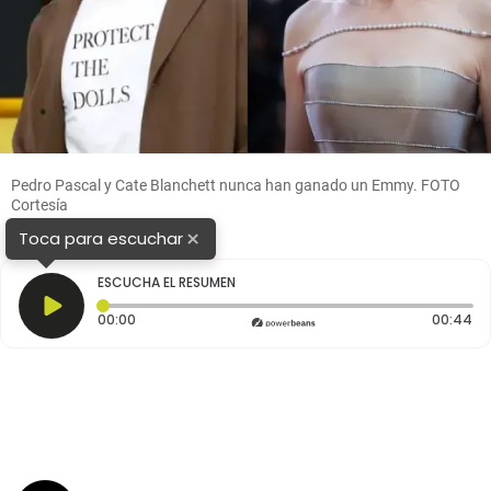
Pedro Pascal y Cate Blanchett nunca han ganado un Emmy. FOTO
Cortesía
×
Toca para escuchar
ESCUCHA EL RESUMEN
Tiempo transcurrido: 0 segundos
Du
00:00
00:44