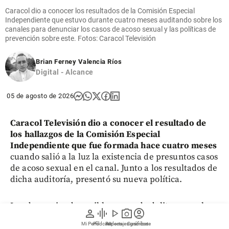
Caracol dio a conocer los resultados de la Comisión Especial
Independiente que estuvo durante cuatro meses auditando sobre los
canales para denunciar los casos de acoso sexual y las políticas de
prevención sobre este. Fotos: Caracol Televisión
Brian Ferney Valencia Ríos
Digital - Alcance
05 de agosto de 2026
Caracol Televisión dio a conocer el resultado de
los hallazgos de la Comisión Especial
Independiente que fue formada hace cuatro meses
cuando salió a la luz la existencia de presuntos casos
de acoso sexual en el canal. Junto a los resultados de
dicha auditoría, presentó su nueva política.
Las denuncias de posibles casos de delitos sexuales
person
graphic_eq
play_arrow
photo_camera
account_circle
que se conocieron en el mes de marzo y que
hasta
Mi Perfil
Pódcast
Reportajes gráficos
Videos
Suscríbete
ahora tienen dentro de los señalados a Jorge