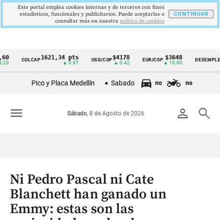
Este portal emplea cookies internas y de terceros con fines
estadísticos, funcionales y publicitarios. Puede aceptarlas o
CONTINUAR
consultar más en nuestra
politica de cookies
1621,34 pts
$4178
$3648
9,9
COLCAP
USD/COP
EUR/COP
DESEMPLEO
Cintillo
▲ 0.67
▲ 0.42
▲ 10.00
▼ 0.
de
Pico y Placa Medellín
Sabado
no
no
indicadores
económicos
menu
person
search
Sábado
, 8 de Agosto de 2026
Colombia
Ni Pedro Pascal ni Cate
Blanchett han ganado un
Emmy: estas son las