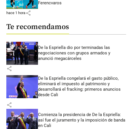
Ferencvaros
share
hace 1 hora
Te recomendamos
De la Espriella dio por terminadas las
negociaciones con grupos armados y
anunció megacárceles
share
De la Espriella congelará el gasto público,
eliminará el impuesto al patrimonio y
desarrollará el fracking: primeros anuncios
desde Cali
share
Comienza la presidencia de De la Espriella:
así fue el juramento y la imposición de banda
en Cali