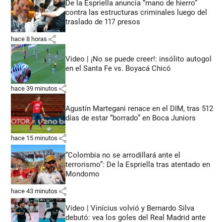
De la Espriella anuncia “mano de hierro”
contra las estructuras criminales luego del
traslado de 117 presos
share
hace 8 horas
Video | ¡No se puede creer!: insólito autogol
en el Santa Fe vs. Boyacá Chicó
share
hace 39 minutos
Agustín Martegani renace en el DIM, tras 512
días de estar “borrado” en Boca Juniors
share
hace 15 minutos
“Colombia no se arrodillará ante el
terrorismo”: De la Espriella tras atentado en
Mondomo
share
hace 43 minutos
Video | Vinícius volvió y Bernardo Silva
debutó: vea los goles del Real Madrid ante