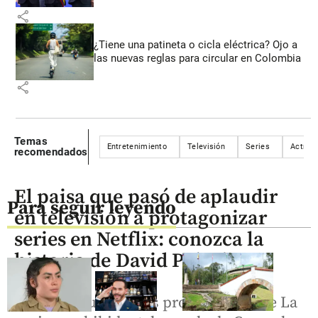
share
¿Tiene una patineta o cicla eléctrica? Ojo a
las nuevas reglas para circular en Colombia
share
Temas
Entretenimiento
Televisión
Series
Actriz
recomendados
El paisa que pasó de aplaudir
Para seguir leyendo
en televisión a protagonizar
series en Netflix: conozca la
historia de David Palacio
Palacio es uno de los protagonistas de La