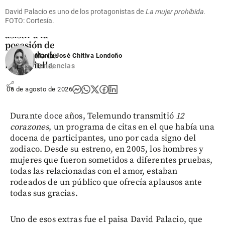
Expresidente
David Palacio es uno de los protagonistas de
La mujer prohibida
.
Uribe llegó a
FOTO: Cortesía.
Cali para
asistir a la
posesión de
Abelardo de
María José Chitiva Londoño
la Espriella
Tendencias
share
06 de agosto de 2026
Durante doce años, Telemundo transmitió
12
corazones
, un programa de citas en el que había una
docena de participantes, uno por cada signo del
zodiaco. Desde su estreno, en 2005, los hombres y
mujeres que fueron sometidos a diferentes pruebas,
todas las relacionadas con el amor, estaban
rodeados de un público que ofrecía aplausos ante
todas sus gracias.
Uno de esos extras fue el paisa David Palacio, que