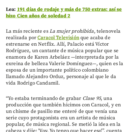
Lea:
191 días de rodaje y más de 750 extras: así se
hizo Cien años de soledad 2
La más reciente es
La mujer prohibida
, telenovela
realizada por
Caracol Televisión
que acaba de
estrenarse en Netflix. Allí, Palacio está Víctor
Rodríguez, un cantante de música popular que se
enamora de Karen Arbeláez —interpretada por la
exreina de belleza Valerie Domínguez—, quien es la
esposa de un importante político colombiano
llamado Alejandro Orduz, personaje al que le da
vida Rodrigo Candamil.
“Yo estaba terminando de grabar
Clase 95
, una
producción que también hicimos con Caracol, y en
un chisme de pasillo me enteré de que venía una
serie cuyo protagonista era un artista de música
popular, de música regional. Se metió la idea en la
cabeza y dije: 'Voy. Yo tengo que hacer eso'”, cuenta