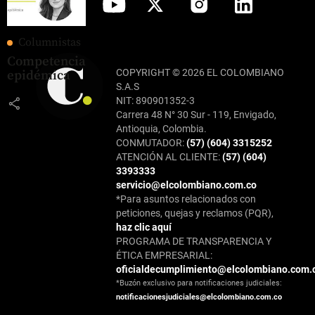
Columnistas
Competencia
COPYRIGHT © 2026 EL COLOMBIANO
epidémica
S.A.S
share
NIT: 890901352-3
Carrera 48 N° 30 Sur - 119, Envigado,
Antioquia, Colombia.
CONMUTADOR:
(57) (604) 3315252
ATENCIÓN AL CLIENTE:
(57) (604)
3393333
servicio@elcolombiano.com.co
*Para asuntos relacionados con
peticiones, quejas y reclamos (PQR),
haz clic aquí
PROGRAMA DE TRANSPARENCIA Y
ÉTICA EMPRESARIAL:
oficialdecumplimiento@elcolombiano.com.
*Buzón exclusivo para notificaciones judiciales:
notificacionesjudiciales@elcolombiano.com.co