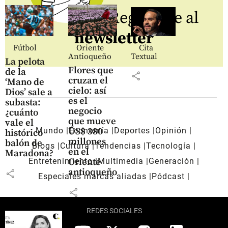
Regístrate al
newsletter
Fútbol
Oriente
Cita
Antioqueño
Textual
La pelota
Flores que
de la
share
cruzan el
‘Mano de
cielo: así
Dios’ sale a
es el
subasta:
negocio
¿cuánto
que mueve
vale el
US$ 380
Mundo
Economía
Deportes
Opinión
histórico
millones
balón de
Blogs
Cultura
Tendencias
Tecnología
en el
Maradona?
Oriente
Entretenimiento
Multimedia
Generación
antioqueño
share
Especiales marcas aliadas
Pódcast
share
REDES SOCIALES