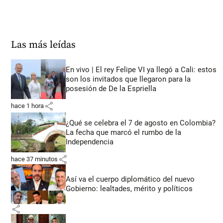
Las más leídas
En vivo | El rey Felipe VI ya llegó a Cali: estos
son los invitados que llegaron para la
posesión de De la Espriella
share
hace 1 hora
¿Qué se celebra el 7 de agosto en Colombia?
La fecha que marcó el rumbo de la
Independencia
share
hace 37 minutos
Así va el cuerpo diplomático del nuevo
Gobierno: lealtades, mérito y políticos
share