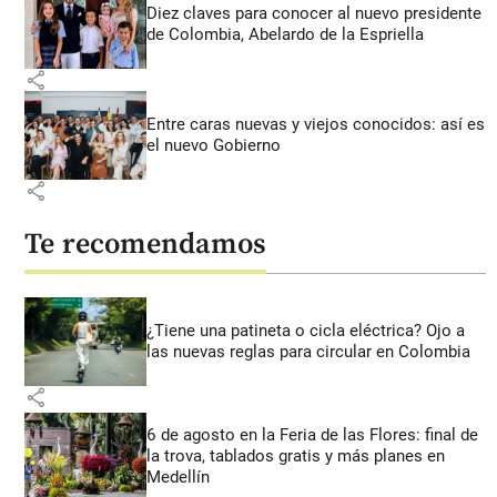
Diez claves para conocer al nuevo presidente
de Colombia, Abelardo de la Espriella
share
Entre caras nuevas y viejos conocidos: así es
el nuevo Gobierno
share
Te recomendamos
¿Tiene una patineta o cicla eléctrica? Ojo a
las nuevas reglas para circular en Colombia
share
6 de agosto en la Feria de las Flores: final de
la trova, tablados gratis y más planes en
Medellín