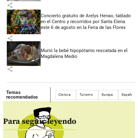
share
Concierto gratuito de Arelys Henao, tablado
en el Centro y recorridos por Santa Elena
este 6 de agosto en la Feria de las Flores
share
Murió la bebé hipopótamo rescatada en el
Magdalena Medio
share
Temas
Ciencia
Turismo
Europa
España
recomendados
Para seguir leyendo