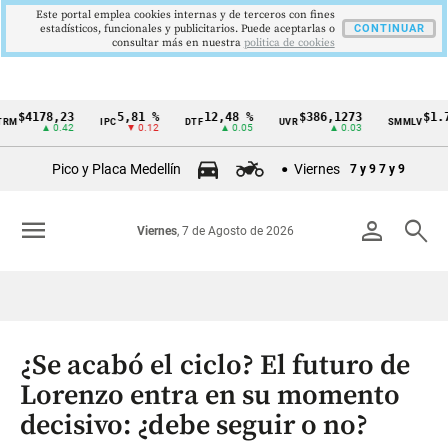
Este portal emplea cookies internas y de terceros con fines
estadísticos, funcionales y publicitarios. Puede aceptarlas o
CONTINUAR
consultar más en nuestra
politica de cookies
4178,23
5,81 %
12,48 %
$386,1273
$1.750.
IPC
DTF
UVR
SMMLV
Cintillo
▲ 0.42
▼ 0.12
▲ 0.05
▲ 0.03
de
Pico y Placa Medellín
Viernes
7 y 9
7 y 9
indicadores
económicos
menu
person
search
Viernes
, 7 de Agosto de 2026
Colombia
¿Se acabó el ciclo? El futuro de
Lorenzo entra en su momento
decisivo: ¿debe seguir o no?