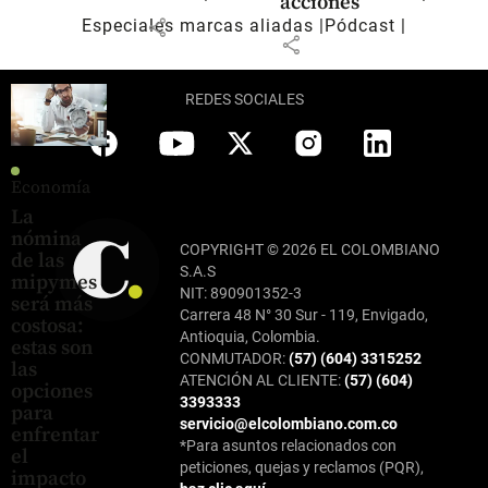
acciones
share
Especiales marcas aliadas
Pódcast
share
REDES SOCIALES
Economía
La
nómina
COPYRIGHT © 2026 EL COLOMBIANO
de las
S.A.S
mipymes
NIT: 890901352-3
será más
Carrera 48 N° 30 Sur - 119, Envigado,
costosa:
Antioquia, Colombia.
estas son
CONMUTADOR:
(57) (604) 3315252
las
ATENCIÓN AL CLIENTE:
(57) (604)
opciones
3393333
para
servicio@elcolombiano.com.co
enfrentar
*Para asuntos relacionados con
el
peticiones, quejas y reclamos (PQR),
impacto