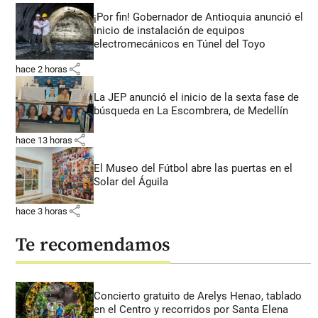
¡Por fin! Gobernador de Antioquia anunció el
inicio de instalación de equipos
electromecánicos en Túnel del Toyo
share
hace 2 horas
La JEP anunció el inicio de la sexta fase de
búsqueda en La Escombrera, de Medellín
share
hace 13 horas
El Museo del Fútbol abre las puertas en el
Solar del Águila
share
hace 3 horas
Te recomendamos
Concierto gratuito de Arelys Henao, tablado
en el Centro y recorridos por Santa Elena