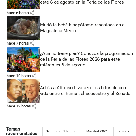
este 6 de agosto en la Feria de las Flores
share
hace 6 horas
Murió la bebé hipopótamo rescatada en el
Magdalena Medio
share
hace 7 horas
¿Aún no tiene plan? Conozca la programación
de la Feria de las Flores 2026 para este
miércoles 5 de agosto
share
hace 10 horas
Adiós a Alfonso Lizarazo: los hitos de una
vida entre el humor, el secuestro y el Senado
share
hace 12 horas
Temas
Selección Colombia
Mundial 2026
Estados Uni
recomendados