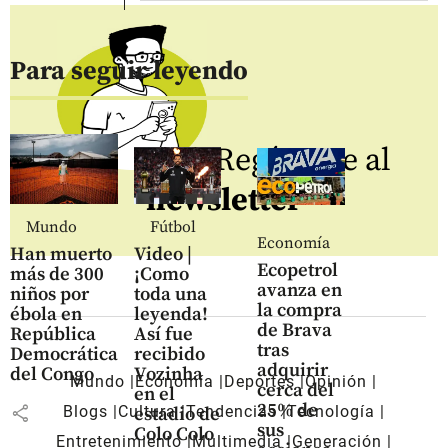
Para seguir leyendo
Regístrate al
newsletter
Mundo
Fútbol
Economía
Han muerto
Video |
Ecopetrol
más de 300
¡Como
avanza en
niños por
toda una
la compra
ébola en
leyenda!
de Brava
República
Así fue
tras
Democrática
recibido
adquirir
del Congo
Vozinha
Mundo
Economía
Deportes
Opinión
cerca del
en el
25% de
share
Blogs
Cultura
Tendencias
Tecnología
estadio de
sus
Colo Colo
Entretenimiento
Multimedia
Generación