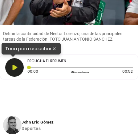
Definir la continuidad de Néstor Lorenzo, una de las principales
tareas de la Federación. FOTO JUAN ANTONIO SÁNCHEZ
×
Toca para escuchar
ESCUCHA EL RESUMEN
Tiempo transcurrido: 0 segundos
Du
00:00
00:52
John Eric Gómez
Deportes