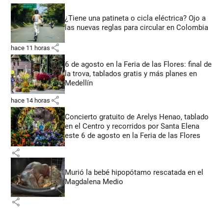
¿Tiene una patineta o cicla eléctrica? Ojo a
las nuevas reglas para circular en Colombia
share
hace 11 horas
6 de agosto en la Feria de las Flores: final de
la trova, tablados gratis y más planes en
Medellín
share
hace 14 horas
Concierto gratuito de Arelys Henao, tablado
en el Centro y recorridos por Santa Elena
este 6 de agosto en la Feria de las Flores
share
Murió la bebé hipopótamo rescatada en el
Magdalena Medio
share