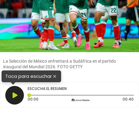
La Selección de México enfrentará a Sudáfrica en el partido
inaugural del Mundial 2026. FOTO GETTY
×
Toca para escuchar
ESCUCHA EL RESUMEN
Tiempo transcurrido: 0 segundos
Du
00:00
00:40