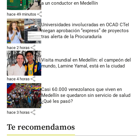
a un conductor en Medellín
share
hace 49 minutos
Universidades involucradas en OCAD CTeI
niegan aprobación “express” de proyectos
tras alerta de la Procuraduría
share
hace 2 horas
Visita mundial en Medellín: el campeón del
mundo, Lamine Yamal, está en la ciudad
share
hace 4 horas
Casi 60.000 venezolanos que viven en
Medellín se quedaron sin servicio de salud
¿Qué les pasó?
share
hace 3 horas
Te recomendamos