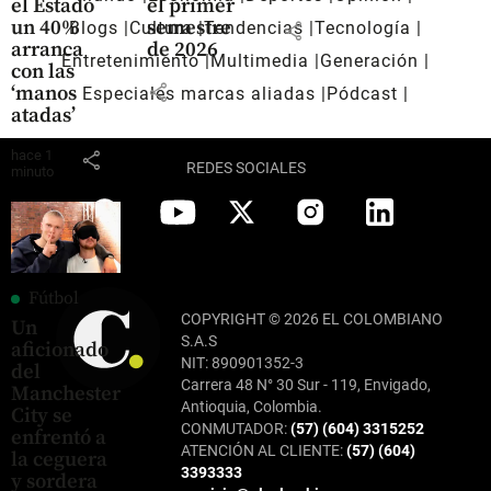
el Estado
el primer
un 40%
semestre
share
Blogs
Cultura
Tendencias
Tecnología
arranca
de 2026
Entretenimiento
Multimedia
Generación
con las
share
‘manos
Especiales marcas aliadas
Pódcast
atadas’
hace 1
share
REDES SOCIALES
minuto
Fútbol
COPYRIGHT © 2026 EL COLOMBIANO
Un
S.A.S
aficionado
NIT: 890901352-3
del
Carrera 48 N° 30 Sur - 119, Envigado,
Manchester
Antioquia, Colombia.
City se
CONMUTADOR:
(57) (604) 3315252
enfrentó a
ATENCIÓN AL CLIENTE:
(57) (604)
la ceguera
3393333
y sordera