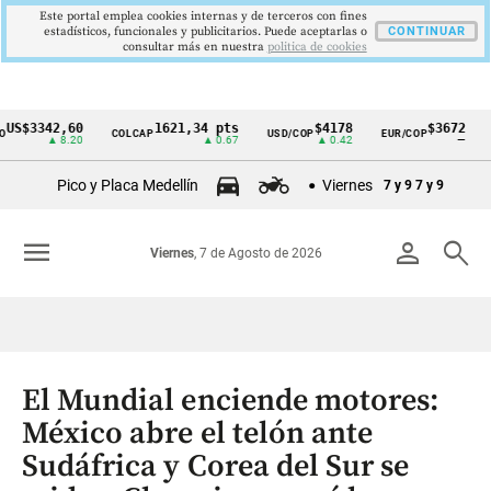
Este portal emplea cookies internas y de terceros con fines
estadísticos, funcionales y publicitarios. Puede aceptarlas o
CONTINUAR
consultar más en nuestra
politica de cookies
$3342,60
1621,34 pts
$4178
$3672
COLCAP
USD/COP
EUR/COP
DES
Cintillo
▲ 8.20
▲ 0.67
▲ 0.42
—
de
Pico y Placa Medellín
Viernes
7 y 9
7 y 9
indicadores
económicos
menu
person
search
Viernes
, 7 de Agosto de 2026
Colombia
El Mundial enciende motores:
México abre el telón ante
Sudáfrica y Corea del Sur se