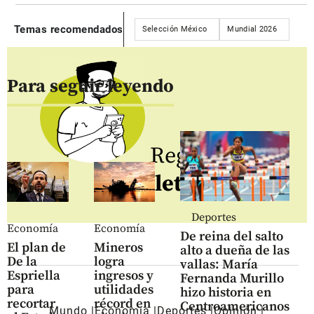
Temas recomendados
Selección México
Mundial 2026
Para seguir leyendo
Regístrate al
newsletter
Deportes
Economía
Economía
De reina del salto
El plan de
Mineros
alto a dueña de las
De la
logra
vallas: María
Espriella
ingresos y
Fernanda Murillo
para
utilidades
hizo historia en
recortar
récord en
Centroamericanos
Mundo
Economía
Deportes
Opinión