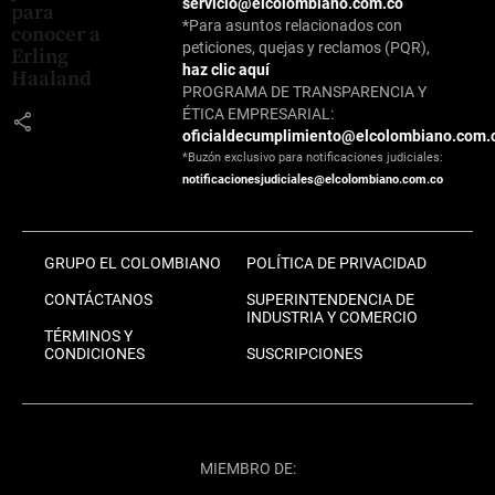
servicio@elcolombiano.com.co
para
*Para asuntos relacionados con
conocer a
peticiones, quejas y reclamos (PQR),
Erling
haz clic aquí
Haaland
PROGRAMA DE TRANSPARENCIA Y
ÉTICA EMPRESARIAL:
share
oficialdecumplimiento@elcolombiano.com.
*Buzón exclusivo para notificaciones judiciales:
notificacionesjudiciales@elcolombiano.com.co
GRUPO EL COLOMBIANO
POLÍTICA DE PRIVACIDAD
CONTÁCTANOS
SUPERINTENDENCIA DE
INDUSTRIA Y COMERCIO
TÉRMINOS Y
CONDICIONES
SUSCRIPCIONES
MIEMBRO DE: