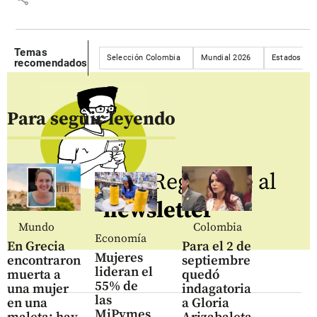
Temas
Selección Colombia
Mundial 2026
Estados Uni
recomendados
Para seguir leyendo
Regístrate al
newsletter
Mundo
Colombia
Economía
En Grecia
Para el 2 de
Mujeres
encontraron
septiembre
lideran el
muerta a
quedó
55% de
una mujer
indagatoria
las
en una
a Gloria
MiPymes