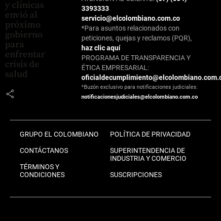
y clínicas
3393333
envió al
servicio@elcolombiano.com.co
próximo
*Para asuntos relacionados con
gobierno
peticiones, quejas y reclamos (PQR),
para
haz clic aquí
enfrentar
PROGRAMA DE TRANSPARENCIA Y
crisis de
ÉTICA EMPRESARIAL:
salud
oficialdecumplimiento@elcolombiano.com.
*Buzón exclusivo para notificaciones judiciales:
share
notificacionesjudiciales@elcolombiano.com.co
GRUPO EL COLOMBIANO
POLÍTICA DE PRIVACIDAD
CONTÁCTANOS
SUPERINTENDENCIA DE
INDUSTRIA Y COMERCIO
TÉRMINOS Y
CONDICIONES
SUSCRIPCIONES