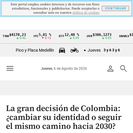
Este portal emplea cookies internas y de terceros con fines
estadísticos, funcionales y publicitarios. Puede aceptarlas o
CONTINUAR
consultar más en nuestra
politica de cookies
$4178,23
5,81 %
12,48 %
$386,1273
$1.7
RM
IPC
DTF
UVR
SMMLV
Cintillo
▲ 0.42
▼ 0.12
▲ 0.05
▲ 0.03
de
Pico y Placa Medellín
Jueves
3 y 6
3 y 6
indicadores
económicos
menu
person
search
Jueves
, 6 de Agosto de 2026
Colombia
La gran decisión de Colombia:
¿cambiar su identidad o seguir
el mismo camino hacia 2030?