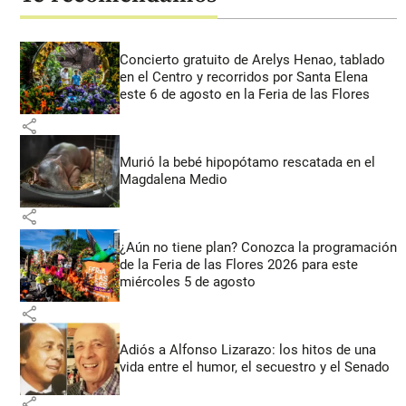
Concierto gratuito de Arelys Henao, tablado
en el Centro y recorridos por Santa Elena
este 6 de agosto en la Feria de las Flores
share
Murió la bebé hipopótamo rescatada en el
Magdalena Medio
share
¿Aún no tiene plan? Conozca la programación
de la Feria de las Flores 2026 para este
miércoles 5 de agosto
share
Adiós a Alfonso Lizarazo: los hitos de una
vida entre el humor, el secuestro y el Senado
share