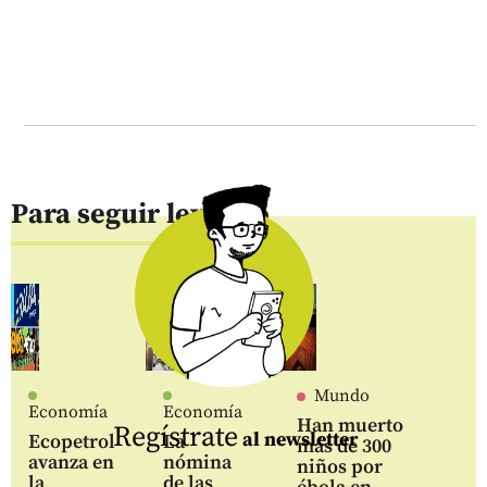
Para seguir leyendo
Mundo
Economía
Economía
Han muerto
Regístrate
al newsletter
Ecopetrol
La
más de 300
avanza en
nómina
niños por
la
de las