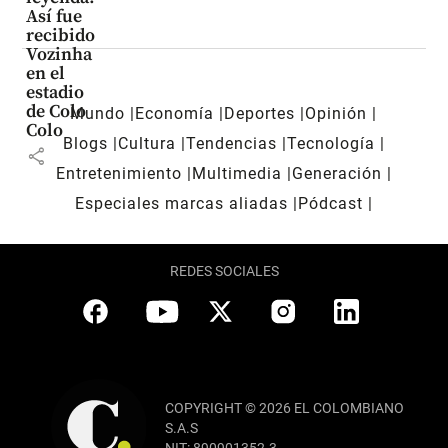
Así fue
recibido
Vozinha
en el
estadio
de Colo
Mundo
Economía
Deportes
Opinión
Colo
Blogs
Cultura
Tendencias
Tecnología
share
Entretenimiento
Multimedia
Generación
Especiales marcas aliadas
Pódcast
REDES SOCIALES
COPYRIGHT © 2026 EL COLOMBIANO
S.A.S
NIT: 890901352-3