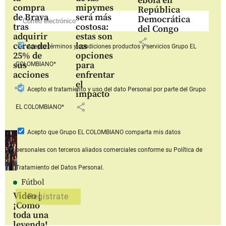
ébola en
compra
mipymes
República
de Brava
será más
Democrática
tras
costosa:
del Congo
adquirir
estas son
share
cerca del
las
Acepto
términos y condiciones productos y servicios
Grupo EL
25% de
opciones
sus
para
COLOMBIANO*
acciones
enfrentar
el
share
Acepto
el tratamiento y uso del dato Personal
por parte del Grupo
impacto
share
EL COLOMBIANO*
Acepto que Grupo EL COLOMBIANO
comparta mis datos
personales con terceros aliados comerciales
conforme su Política de
Tratamiento del Datos Personal.
Fútbol
Video |
¡Como
toda una
leyenda!