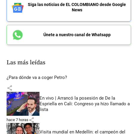
Siga las noticias de EL COLOMBIANO desde Google
News
Únete a nuestro canal de Whatsapp
Las más leídas
¿Para dónde va a coger Petro?
share
En vivo | Arrancó la posesión de De la
Espriella en Cali: Congreso ya hizo llamado a
lista
share
hace 7 horas
Visita mundial en Medellín: el campeón del