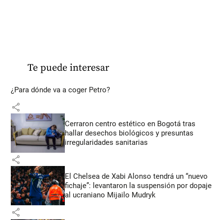
Te puede interesar
¿Para dónde va a coger Petro?
share
Cerraron centro estético en Bogotá tras
hallar desechos biológicos y presuntas
irregularidades sanitarias
share
El Chelsea de Xabi Alonso tendrá un “nuevo
fichaje”: levantaron la suspensión por dopaje
al ucraniano Mijailo Mudryk
share