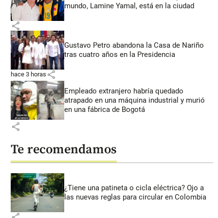
mundo, Lamine Yamal, está en la ciudad
share
Gustavo Petro abandona la Casa de Nariño
tras cuatro años en la Presidencia
share
hace 3 horas
Empleado extranjero habría quedado
atrapado en una máquina industrial y murió
en una fábrica de Bogotá
share
Te recomendamos
¿Tiene una patineta o cicla eléctrica? Ojo a
las nuevas reglas para circular en Colombia
share