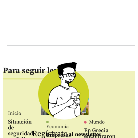
Para seguir leyendo
Inicio
Situación
Mundo
Economía
de
En Grecia
Regístrate
seguridad
al newsletter
Empresas
encontraron