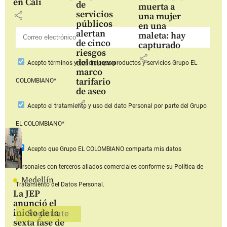
en Cali
de
muerta a
servicios
share
una mujer
públicos
en una
alertan
maleta: hay
de cinco
capturado
riesgos
share
del nuevo
Acepto
términos y condiciones productos y servicios
Grupo EL
marco
tarifario
COLOMBIANO*
de aseo
share
Acepto
el tratamiento y uso del dato Personal
por parte del Grupo
EL COLOMBIANO*
Acepto que Grupo EL COLOMBIANO
comparta mis datos
personales con terceros aliados comerciales
conforme su Política de
Medellín
Tratamiento del Datos Personal.
La JEP
anunció el
inicio de la
sexta fase de