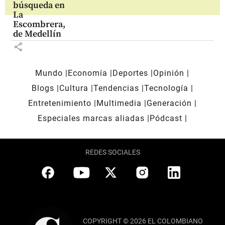
búsqueda en
La
Escombrera,
de Medellín
share
Mundo
Economía
Deportes
Opinión
Blogs
Cultura
Tendencias
Tecnología
Entretenimiento
Multimedia
Generación
Especiales marcas aliadas
Pódcast
REDES SOCIALES
COPYRIGHT © 2026 EL COLOMBIANO