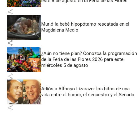
este 6 de agosto en la Feria de las Flores
share
Murió la bebé hipopótamo rescatada en el
Magdalena Medio
share
¿Aún no tiene plan? Conozca la programación
de la Feria de las Flores 2026 para este
miércoles 5 de agosto
share
Adiós a Alfonso Lizarazo: los hitos de una
vida entre el humor, el secuestro y el Senado
share