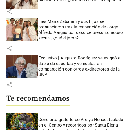
share
Inés María Zabaraín y sus hijos se
pronunciaron tras la reaparición de Jorge
Alfredo Vargas por caso de presunto acoso
sexual, ¿qué dijeron?
share
Exclusivo | Augusto Rodríguez se asignó el
doble de escoltas y vehículos en
comparación con otros exdirectores de la
UNP
share
Te recomendamos
Concierto gratuito de Arelys Henao, tablado
en el Centro y recorridos por Santa Elena