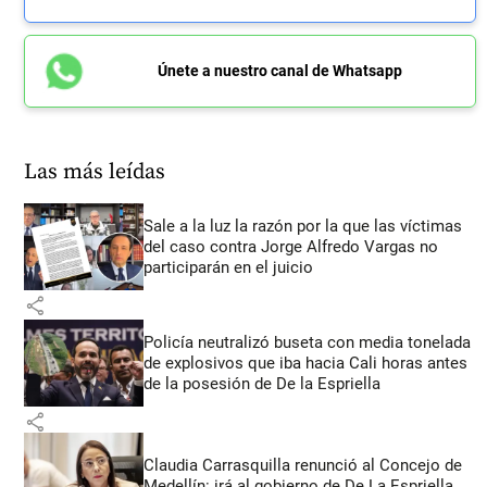
Únete a nuestro canal de Whatsapp
Las más leídas
Sale a la luz la razón por la que las víctimas
del caso contra Jorge Alfredo Vargas no
participarán en el juicio
share
Policía neutralizó buseta con media tonelada
de explosivos que iba hacia Cali horas antes
de la posesión de De la Espriella
share
Claudia Carrasquilla renunció al Concejo de
Medellín: irá al gobierno de De La Espriella