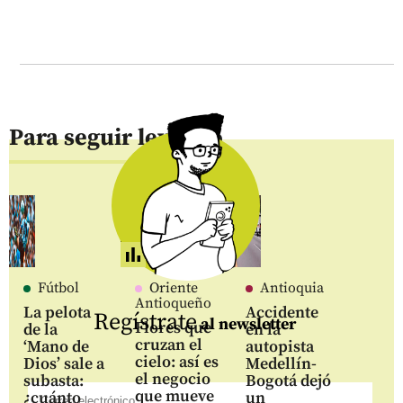
Para seguir leyendo
Fútbol
Oriente
Antioquia
Antioqueño
La pelota
Accidente
Regístrate
al newsletter
Flores que
de la
en la
cruzan el
‘Mano de
autopista
cielo: así es
Dios’ sale a
Medellín-
el negocio
subasta:
Bogotá dejó
que mueve
¿cuánto
un