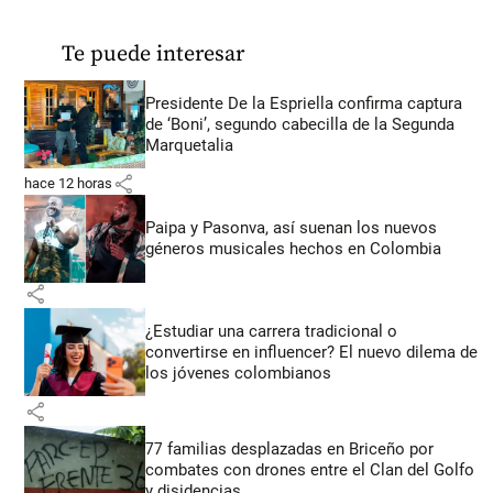
Te puede interesar
Presidente De la Espriella confirma captura
de ‘Boni’, segundo cabecilla de la Segunda
Marquetalia
share
hace 12 horas
Paipa y Pasonva, así suenan los nuevos
géneros musicales hechos en Colombia
share
¿Estudiar una carrera tradicional o
convertirse en influencer? El nuevo dilema de
los jóvenes colombianos
share
77 familias desplazadas en Briceño por
combates con drones entre el Clan del Golfo
y disidencias