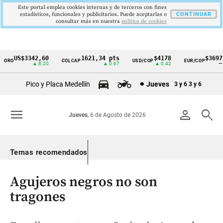
Este portal emplea cookies internas y de terceros con fines
estadísticos, funcionales y publicitarios. Puede aceptarlas o
CONTINUAR
consultar más en nuestra
politica de cookies
US$3342,60
1621,34 pts
$4178
$3697
RO
COLCAP
USD/COP
EUR/COP
Cintillo
▲ 8.20
▲ 0.67
▲ 0.42
—
de
Pico y Placa Medellín
Jueves
3 y 6
3 y 6
indicadores
económicos
menu
person
search
Jueves
, 6 de Agosto de 2026
Colombia
Temas recomendados
Agujeros negros no son
tragones