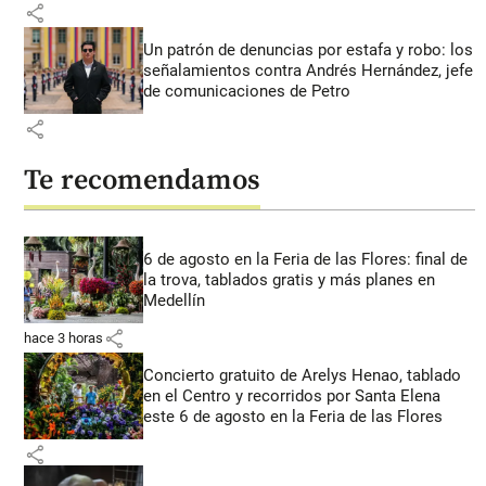
share
Un patrón de denuncias por estafa y robo: los
señalamientos contra Andrés Hernández, jefe
de comunicaciones de Petro
share
Te recomendamos
6 de agosto en la Feria de las Flores: final de
la trova, tablados gratis y más planes en
Medellín
share
hace 3 horas
Concierto gratuito de Arelys Henao, tablado
en el Centro y recorridos por Santa Elena
este 6 de agosto en la Feria de las Flores
share