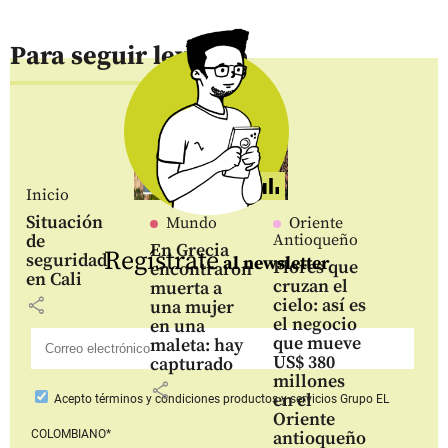
Para seguir leyendo
Inicio
Situación
Mundo
Oriente
de
Antioqueño
En Grecia
Regístrate
seguridad
al newsletter
Flores que
encontraron
en Cali
cruzan el
muerta a
share
cielo: así es
una mujer
el negocio
en una
que mueve
maleta: hay
US$ 380
capturado
millones
share
en el
Acepto
términos y condiciones productos y servicios
Grupo EL
Oriente
COLOMBIANO*
antioqueño