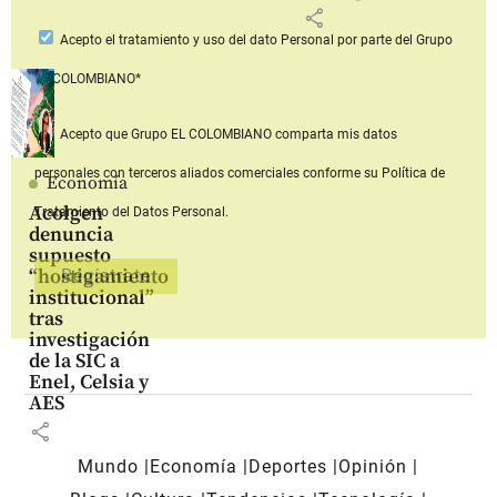
share
Acepto
el tratamiento y uso del dato Personal
por parte del Grupo
EL COLOMBIANO*
Acepto que Grupo EL COLOMBIANO
comparta mis datos
personales con terceros aliados comerciales
conforme su Política de
Economía
Acolgen
Tratamiento del Datos Personal.
denuncia
supuesto
“hostigamiento
institucional”
tras
investigación
de la SIC a
Enel, Celsia y
AES
share
Mundo
Economía
Deportes
Opinión