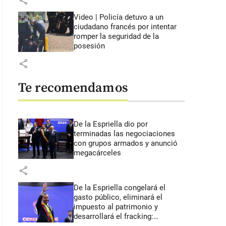
share
Video | Policía detuvo a un
ciudadano francés por intentar
romper la seguridad de la
posesión
share
Te recomendamos
De la Espriella dio por
terminadas las negociaciones
con grupos armados y anunció
megacárceles
share
De la Espriella congelará el
gasto público, eliminará el
impuesto al patrimonio y
desarrollará el fracking: