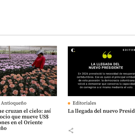
e Antioqueño
Editoriales
e cruzan el cielo: así
La llegada del nuevo Presi
gocio que mueve US$
ones en el Oriente
eño
share