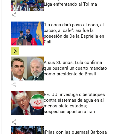
Liga enfrentando al Tolima
share
“La coca dará paso al coco, al
cacao, al café”: así fue la
posesión de De la Espriella en
Cali
share
A sus 80 años, Lula confirma
que buscará un cuarto mandato
como presidente de Brasil
share
EE. UU. investiga ciberataques
contra sistemas de agua en al
menos siete estados;
sospechas apuntan a Irán
share
¡Pilas con las quemas! Barbosa