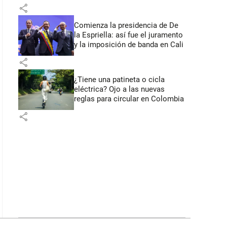
primeros anuncios desde Cali
share
Comienza la presidencia de De
la Espriella: así fue el juramento
y la imposición de banda en Cali
share
¿Tiene una patineta o cicla
eléctrica? Ojo a las nuevas
reglas para circular en Colombia
share