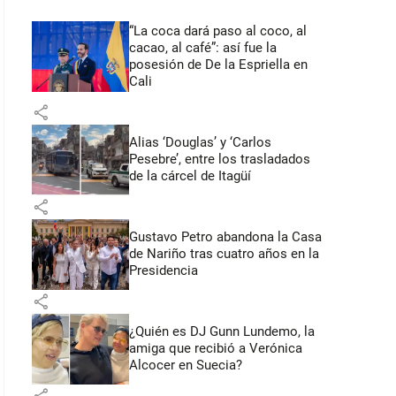
“La coca dará paso al coco, al
cacao, al café”: así fue la
posesión de De la Espriella en
Cali
share
Alias ‘Douglas’ y ‘Carlos
Pesebre’, entre los trasladados
de la cárcel de Itagüí
share
Gustavo Petro abandona la Casa
de Nariño tras cuatro años en la
Presidencia
share
¿Quién es DJ Gunn Lundemo, la
amiga que recibió a Verónica
Alcocer en Suecia?