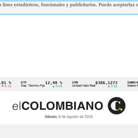
 fines estadísticos, funcionales y publicitarios. Puede aceptarlas
%
12,48 %
$386,1273
DTF
UVR
SMMLV
Dep. Término Fijo
Unidad Valor Real
Salario Mínimo
2
▲ 0.05
▲ 0.03
Sábado
, 8 de Agosto de 2026