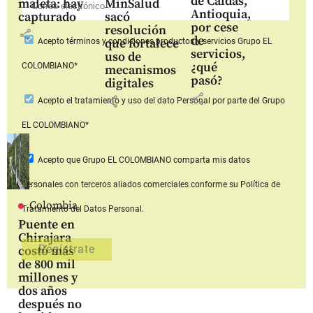
de Caldas,
maleta: hay
MinSalud
Antioquia,
capturado
sacó
por cese
resolución
share
de
que fortalece
Acepto
términos y condiciones productos y servicios
Grupo EL
servicios,
uso de
¿qué
COLOMBIANO*
mecanismos
pasó?
digitales
share
share
Acepto
el tratamiento y uso del dato Personal
por parte del Grupo
EL COLOMBIANO*
Acepto que Grupo EL COLOMBIANO
comparta mis datos
personales con terceros aliados comerciales
conforme su Política de
Colombia
Tratamiento del Datos Personal.
Puente en
Chirajara
costó más
de 800 mil
millones y
dos años
después no