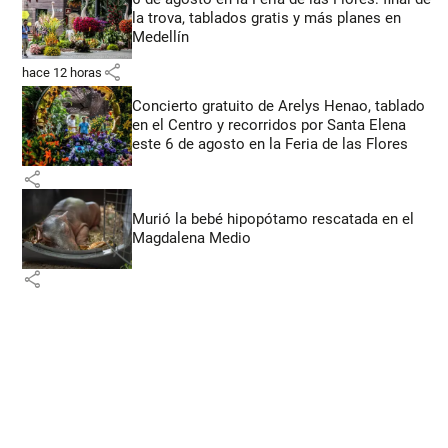
la trova, tablados gratis y más planes en
Medellín
share
hace 12 horas
Concierto gratuito de Arelys Henao, tablado
en el Centro y recorridos por Santa Elena
este 6 de agosto en la Feria de las Flores
share
Murió la bebé hipopótamo rescatada en el
Magdalena Medio
share