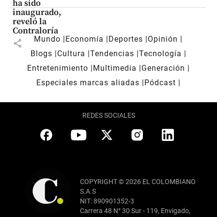
ha sido
inaugurado,
reveló la
Contraloría
Mundo
Economía
Deportes
Opinión
share
Blogs
Cultura
Tendencias
Tecnología
Entretenimiento
Multimedia
Generación
Especiales marcas aliadas
Pódcast
REDES SOCIALES
COPYRIGHT © 2026 EL COLOMBIANO
S.A.S
NIT: 890901352-3
Carrera 48 N° 30 Sur - 119, Envigado,