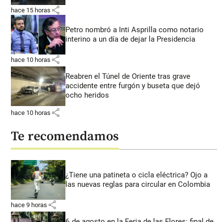
share
hace 15 horas
Petro nombró a Inti Asprilla como notario
interino a un día de dejar la Presidencia
share
hace 10 horas
Reabren el Túnel de Oriente tras grave
accidente entre furgón y buseta que dejó
ocho heridos
share
hace 10 horas
Te recomendamos
¿Tiene una patineta o cicla eléctrica? Ojo a
las nuevas reglas para circular en Colombia
share
hace 9 horas
6 de agosto en la Feria de las Flores: final de