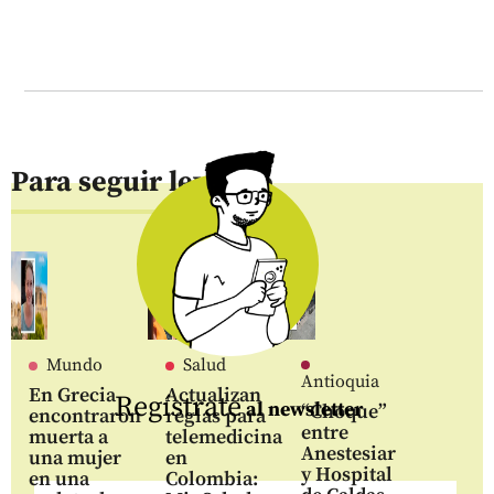
Para seguir leyendo
Mundo
Salud
Antioquia
En Grecia
Actualizan
Regístrate
al newsletter
“Choque”
encontraron
reglas para
entre
muerta a
telemedicina
Anestesiar
una mujer
en
y Hospital
en una
Colombia: