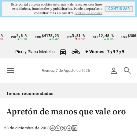
Este portal emplea cookies internas y de terceros con fines
estadísticos, funcionales y publicitarios. Puede aceptarlas o
CONTINUAR
consultar más en nuestra
politica de cookies
2,8 %
$4178,23
5,81 %
12,48 %
$386,1
PIB
TRM
IPC
DTF
UVR
Cintillo
▲ 0.10
▲ 0.42
▼ 0.12
▲ 0.05
▲ 
de
Pico y Placa Medellín
Viernes
7 y 9
7 y 9
indicadores
económicos
menu
person
search
Viernes
, 7 de Agosto de 2026
Colombia
Temas recomendados
Apretón de manos que vale oro
23 de diciembre de 2008