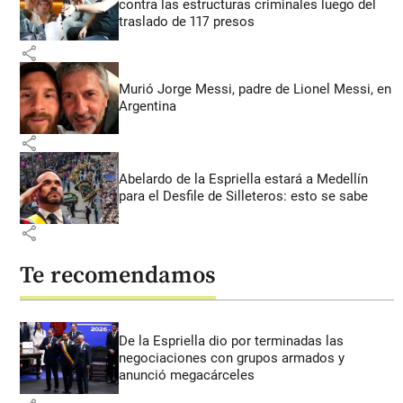
contra las estructuras criminales luego del
traslado de 117 presos
share
Murió Jorge Messi, padre de Lionel Messi, en
Argentina
share
Abelardo de la Espriella estará a Medellín
para el Desfile de Silleteros: esto se sabe
share
Te recomendamos
De la Espriella dio por terminadas las
negociaciones con grupos armados y
anunció megacárceles