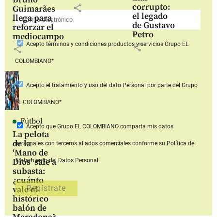
corrupto:
share
Guimarães
el legado
llega para
de Gustavo
reforzar el
Petro
mediocampo
Acepto
términos y condiciones productos y servicios
Grupo EL
share
share
COLOMBIANO*
Acepto
el tratamiento y uso del dato Personal
por parte del Grupo
EL COLOMBIANO*
Fútbol
Acepto que Grupo EL COLOMBIANO
comparta mis datos
La pelota
de la
personales con terceros aliados comerciales
conforme su Política de
‘Mano de
Dios’ sale a
Tratamiento del Datos Personal.
subasta:
¿cuánto
vale el
histórico
balón de