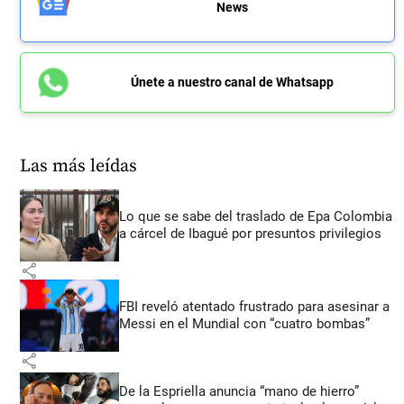
News
Únete a nuestro canal de Whatsapp
Las más leídas
Lo que se sabe del traslado de Epa Colombia
a cárcel de Ibagué por presuntos privilegios
share
FBI reveló atentado frustrado para asesinar a
Messi en el Mundial con “cuatro bombas”
share
De la Espriella anuncia “mano de hierro”