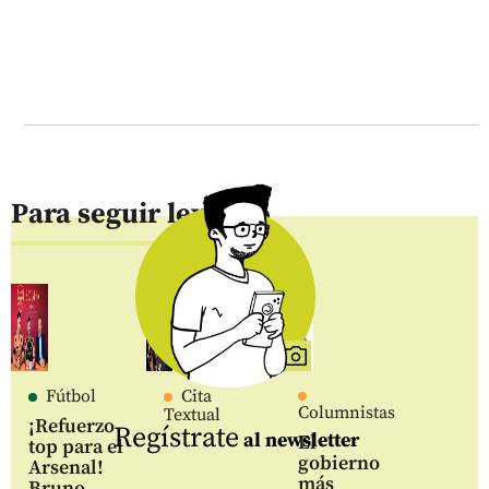
Para seguir leyendo
Fútbol
Cita
Columnistas
Textual
¡Refuerzo
Regístrate
al newsletter
El
top para el
gobierno
Arsenal!
más
Bruno