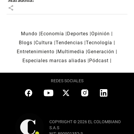
Maradona?
share
Mundo
Economía
Deportes
Opinión
Blogs
Cultura
Tendencias
Tecnología
Entretenimiento
Multimedia
Generación
Especiales marcas aliadas
Pódcast
REDES SOCIALES
COPYRIGHT © 2026 EL COLOMBIANO
S.A.S
NIT: 890901352-3