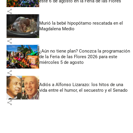
este 6 de agosto en la Feria de las Flores
share
Murió la bebé hipopótamo rescatada en el
Magdalena Medio
share
¿Aún no tiene plan? Conozca la programación
de la Feria de las Flores 2026 para este
miércoles 5 de agosto
share
Adiós a Alfonso Lizarazo: los hitos de una
vida entre el humor, el secuestro y el Senado
share