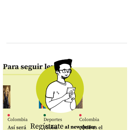
Para seguir leyendo
Colombia
Deportes
Colombia
Regístrate
al newsletter
Así será
¡Gokú
¿Qué es el