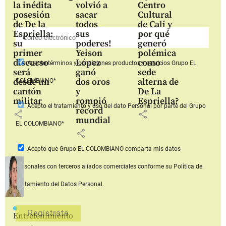
la inédita
volvió a
Centro
posesión
sacar
Cultural
de De la
todos
de Cali y
Espriella:
sus
por qué
su
poderes!
generó
primer
Yeison
polémica
discurso
López
como
Acepto
términos y condiciones productos y servicios
Grupo EL
será
ganó
sede
desde un
dos oros
alterna de
COLOMBIANO*
cantón
y
De La
militar
rompió
Espriella?
Acepto
el tratamiento y uso del dato Personal
por parte del Grupo
récord
share
share
mundial
EL COLOMBIANO*
share
Acepto que Grupo EL COLOMBIANO
comparta mis datos
personales con terceros aliados comerciales
conforme su Política de
Tratamiento del Datos Personal.
Entretenimiento