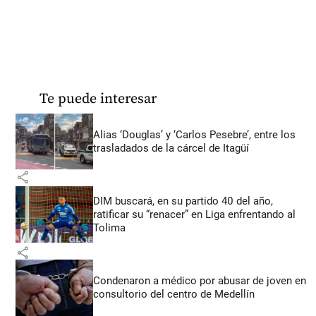
Te puede interesar
Alias ‘Douglas’ y ‘Carlos Pesebre’, entre los
trasladados de la cárcel de Itagüí
share
DIM buscará, en su partido 40 del año,
ratificar su “renacer” en Liga enfrentando al
Tolima
share
Condenaron a médico por abusar de joven en
consultorio del centro de Medellín