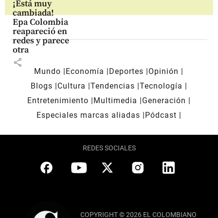
¡Está muy
cambiada!
Epa Colombia
reapareció en
redes y parece
otra
share
Mundo
Economía
Deportes
Opinión
Blogs
Cultura
Tendencias
Tecnología
Entretenimiento
Multimedia
Generación
Especiales marcas aliadas
Pódcast
REDES SOCIALES
COPYRIGHT © 2026 EL COLOMBIANO