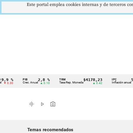
Este portal emplea cookies internas y de terceros con
%
2,8 %
$4178,23
5,81 
PIB
TRM
IPC
Cintillo
Crec. Anual
Tasa Rep. Moneda
Inflación anual
0
▲ 0.10
▲ 0.42
▼ 0.1
de
indicadores
graphic_eq
play_arrow
photo_camera
económicos
Colombia
Temas recomendados