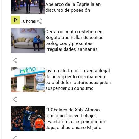
Abelardo de la Espriella en
discurso de posesión
share
hace 10 horas
Cerraron centro estético en
Bogotá tras hallar desechos
biológicos y presuntas
irregularidades sanitarias
share
Invima alerta por la venta ilegal
de un supuesto medicamento
para el dolor: autoridades piden
suspender su consumo
share
El Chelsea de Xabi Alonso
tendrá un “nuevo fichaje”:
levantaron la suspensión por
dopaje al ucraniano Mijailo
Mudryk
share