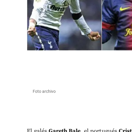
Foto archivo
El galés
Gareth Bale
, el portugués
Cris