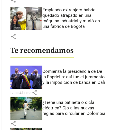
share
Empleado extranjero habría
quedado atrapado en una
máquina industrial y murió en
una fábrica de Bogotá
share
Te recomendamos
Comienza la presidencia de De
la Espriella: así fue el juramento
y la imposición de banda en Cali
share
hace 4 horas
¿Tiene una patineta o cicla
eléctrica? Ojo a las nuevas
reglas para circular en Colombia
share