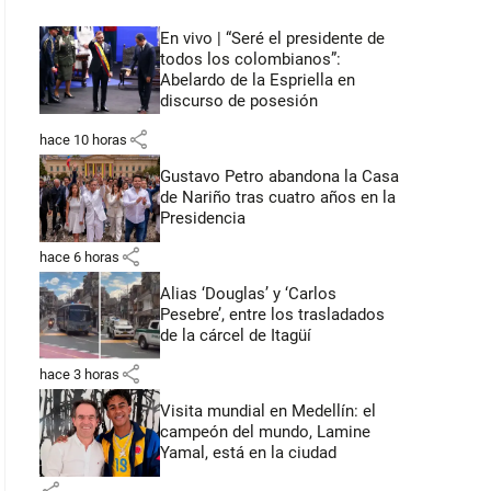
En vivo | “Seré el presidente de
todos los colombianos”:
Abelardo de la Espriella en
discurso de posesión
share
hace 10 horas
Gustavo Petro abandona la Casa
de Nariño tras cuatro años en la
Presidencia
share
hace 6 horas
Alias ‘Douglas’ y ‘Carlos
Pesebre’, entre los trasladados
de la cárcel de Itagüí
share
hace 3 horas
Visita mundial en Medellín: el
campeón del mundo, Lamine
Yamal, está en la ciudad