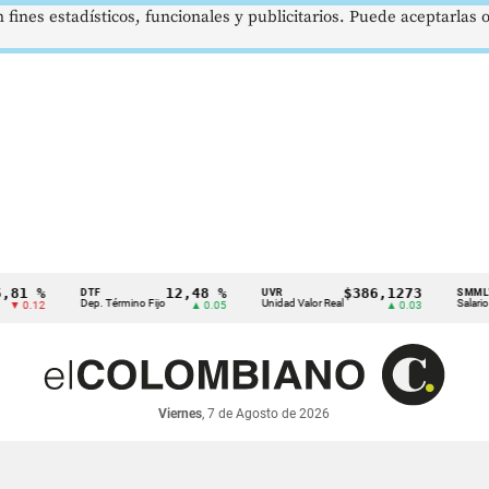
 fines estadísticos, funcionales y publicitarios. Puede aceptarlas
%
12,48 %
$386,1273
DTF
UVR
SMMLV
Dep. Término Fijo
Unidad Valor Real
Salario Mínimo
2
▲ 0.05
▲ 0.03
Viernes
, 7 de Agosto de 2026