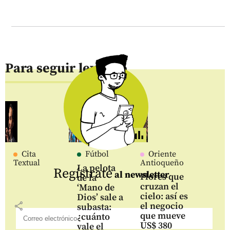
Para seguir leyendo
Cita
Fútbol
Oriente
Textual
Antioqueño
La pelota
Regístrate
al newsletter
Flores que
de la
cruzan el
‘Mano de
cielo: así es
Dios’ sale a
share
el negocio
subasta:
que mueve
¿cuánto
US$ 380
vale el