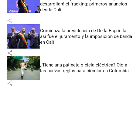
desarrollará el fracking: primeros anuncios
desde Cali
share
Comienza la presidencia de De la Espriella:
así fue el juramento y la imposición de banda
en Cali
share
¿Tiene una patineta o cicla eléctrica? Ojo a
las nuevas reglas para circular en Colombia
share