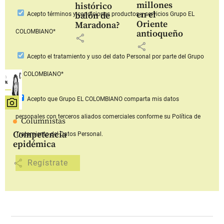
millones
histórico
en el
balón de
Acepto
términos y condiciones productos y servicios
Grupo EL
Oriente
Maradona?
COLOMBIANO*
antioqueño
share
share
Acepto
el tratamiento y uso del dato Personal
por parte del Grupo
EL COLOMBIANO*
Acepto que Grupo EL COLOMBIANO
comparta mis datos
personales con terceros aliados comerciales
conforme su Política de
Columnistas
Competencia
Tratamiento del Datos Personal.
epidémica
share