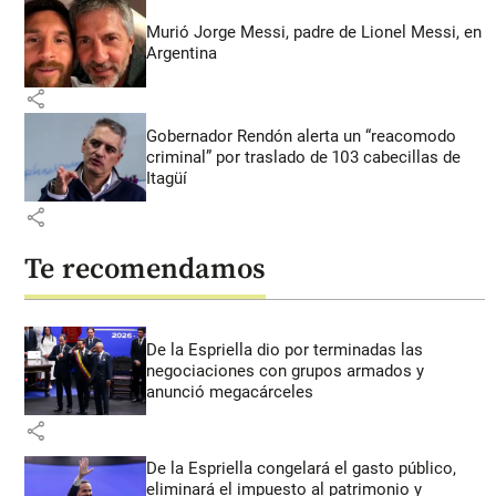
Murió Jorge Messi, padre de Lionel Messi, en
Argentina
share
Gobernador Rendón alerta un “reacomodo
criminal” por traslado de 103 cabecillas de
Itagüí
share
Te recomendamos
De la Espriella dio por terminadas las
negociaciones con grupos armados y
anunció megacárceles
share
De la Espriella congelará el gasto público,
eliminará el impuesto al patrimonio y