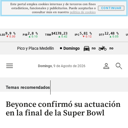
Este portal emplea cookies internas y de terceros con fines
estadísticos, funcionales y publicitarios. Puede aceptarlas o
CONTINUAR
consultar más en nuestra
politica de cookies
9,9 %
2,8 %
$4178,23
5,81 %
12,48 %
O
PIB
TRM
IPC
DTF
UVR
Cintillo
▼ 0.30
▲ 0.10
▲ 0.42
▼ 0.12
▲ 0.05
de
Pico y Placa Medellín
Domingo
no
no
indicadores
económicos
menu
person
search
Domingo
, 9 de Agosto de 2026
Colombia
Temas recomendados
Beyonce confirmó su actuación
en la final de la Super Bowl