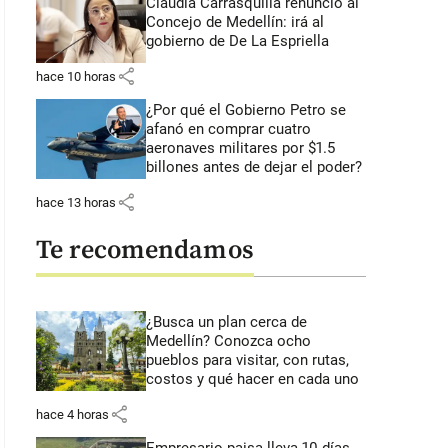
Claudia Carrasquilla renunció al
Concejo de Medellín: irá al
gobierno de De La Espriella
share
hace 10 horas
¿Por qué el Gobierno Petro se
afanó en comprar cuatro
aeronaves militares por $1.5
billones antes de dejar el poder?
share
hace 13 horas
Te recomendamos
¿Busca un plan cerca de
Medellín? Conozca ocho
pueblos para visitar, con rutas,
costos y qué hacer en cada uno
share
hace 4 horas