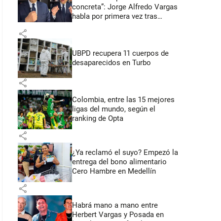
concreta”: Jorge Alfredo Vargas
habla por primera vez tras
acusación de acoso sexual
share
UBPD recupera 11 cuerpos de
desaparecidos en Turbo
share
Colombia, entre las 15 mejores
ligas del mundo, según el
ranking de Opta
share
¿Ya reclamó el suyo? Empezó la
entrega del bono alimentario
Cero Hambre en Medellín
share
Habrá mano a mano entre
Herbert Vargas y Posada en