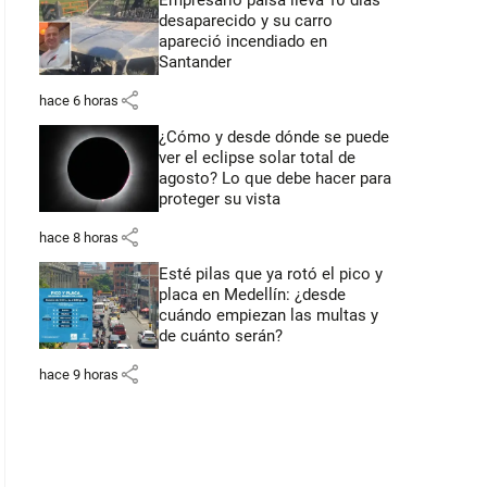
Empresario paisa lleva 10 días
desaparecido y su carro
apareció incendiado en
Santander
share
hace 6 horas
¿Cómo y desde dónde se puede
ver el eclipse solar total de
agosto? Lo que debe hacer para
proteger su vista
share
hace 8 horas
Esté pilas que ya rotó el pico y
placa en Medellín: ¿desde
cuándo empiezan las multas y
de cuánto serán?
share
hace 9 horas