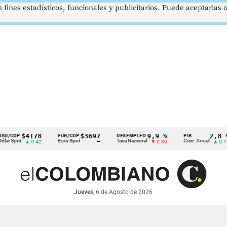
 fines estadísticos, funcionales y publicitarios. Puede aceptarlas
$4178
$3697
9,9 %
2,8 %
P
EUR/COP
DESEMPLEO
PIB
ot
Euro Spot
Tasa Nacional
Crec. Anual
▲ 0.42
—
▼ 0.30
▲ 0.10
Jueves
, 6 de Agosto de 2026