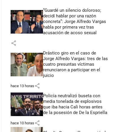
“Guardé un silencio doloroso;
decidí hablar por una razón
concreta”: Jorge Alfredo Vargas
habla por primera vez tras
acusación de acoso sexual
share
Drástico giro en el caso de
Jorge Alfredo Vargas: tres de las
cuatro presuntas víctimas
renunciaron a participar en el
juicio
share
hace 13 horas
Policía neutralizó buseta con
media tonelada de explosivos
que iba hacia Cali horas antes
de la posesión de De la Espriella
share
hace 10 horas