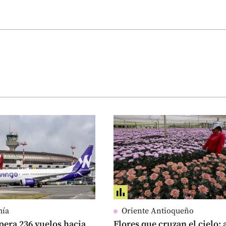
mía
Oriente Antioqueño
era 236 vuelos hacia
Flores que cruzan el cielo: 