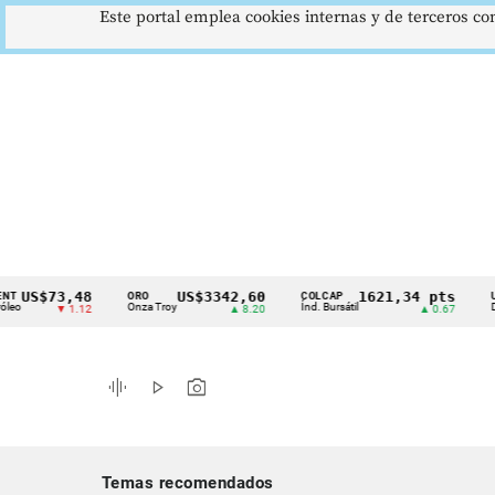
Este portal emplea cookies internas y de terceros con
S$73,48
US$3342,60
1621,34 pts
ORO
COLCAP
USD/CO
Cintillo
Onza Troy
Índ. Bursátil
Dólar Sp
▼ 1.12
▲ 8.20
▲ 0.67
de
indicadores
graphic_eq
play_arrow
photo_camera
económicos
Colombia
Temas recomendados