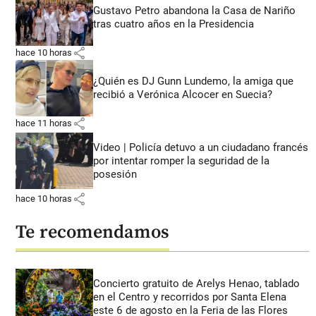
Gustavo Petro abandona la Casa de Nariño
tras cuatro años en la Presidencia
share
hace 10 horas
¿Quién es DJ Gunn Lundemo, la amiga que
recibió a Verónica Alcocer en Suecia?
share
hace 11 horas
Video | Policía detuvo a un ciudadano francés
por intentar romper la seguridad de la
posesión
share
hace 10 horas
Te recomendamos
Concierto gratuito de Arelys Henao, tablado
en el Centro y recorridos por Santa Elena
este 6 de agosto en la Feria de las Flores