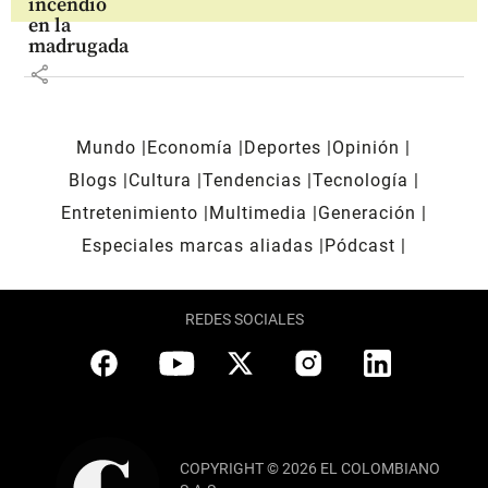
incendió
en la
madrugada
share
Mundo
Economía
Deportes
Opinión
Blogs
Cultura
Tendencias
Tecnología
Entretenimiento
Multimedia
Generación
Especiales marcas aliadas
Pódcast
REDES SOCIALES
COPYRIGHT © 2026 EL COLOMBIANO