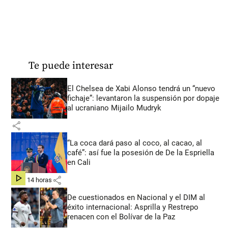
Te puede interesar
El Chelsea de Xabi Alonso tendrá un “nuevo
fichaje”: levantaron la suspensión por dopaje
al ucraniano Mijailo Mudryk
share
“La coca dará paso al coco, al cacao, al
café”: así fue la posesión de De la Espriella
en Cali
share
hace 14 horas
De cuestionados en Nacional y el DIM al
éxito internacional: Asprilla y Restrepo
renacen con el Bolívar de la Paz