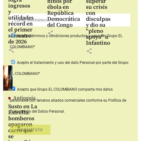
niños por
superar
ingresos
ébola en
su crisis
y
República
con
utilidades
Democrática
disculpas
récord en
del Congo
y dio su
el primer
“pleno
share
semestre
apoyo” a
Acepto
términos y condiciones productos y servicios
Grupo EL
de 2026
Infantino
COLOMBIANO*
share
share
Acepto
el tratamiento y uso del dato Personal
por parte del Grupo
EL COLOMBIANO*
Acepto que Grupo EL COLOMBIANO
comparta mis datos
Antioquia
personales con terceros aliados comerciales
conforme su Política de
Susto en La
Estrella:
Tratamiento del Datos Personal.
bomberos
apagaron
carro que
se