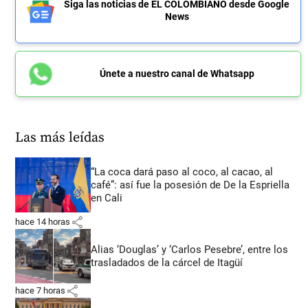
Siga las noticias de EL COLOMBIANO desde Google
News
Únete a nuestro canal de Whatsapp
Las más leídas
“La coca dará paso al coco, al cacao, al
café”: así fue la posesión de De la Espriella
en Cali
share
hace 14 horas
Alias ‘Douglas’ y ‘Carlos Pesebre’, entre los
trasladados de la cárcel de Itagüí
share
hace 7 horas