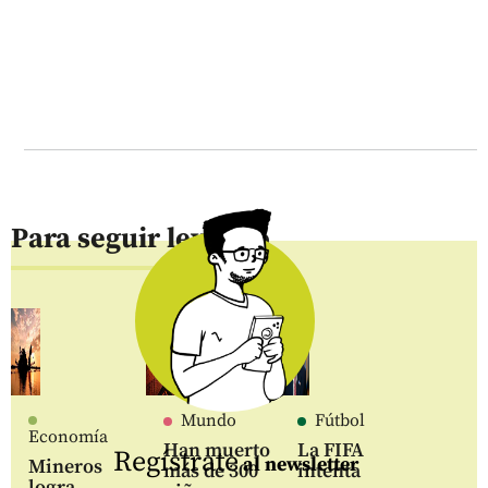
Para seguir leyendo
Mundo
Fútbol
Economía
Han muerto
La FIFA
Regístrate
al newsletter
Mineros
más de 300
intenta
logra