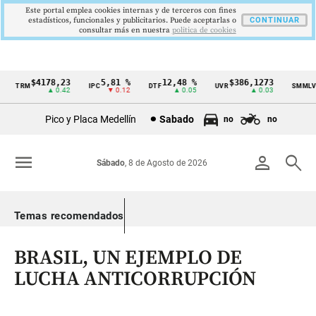
Este portal emplea cookies internas y de terceros con fines
estadísticos, funcionales y publicitarios. Puede aceptarlas o
CONTINUAR
consultar más en nuestra
politica de cookies
$4178,23
5,81 %
12,48 %
$386,1273
$1
TRM
IPC
DTF
UVR
SMMLV
Cintillo
▲ 0.42
▼ 0.12
▲ 0.05
▲ 0.03
de
Pico y Placa Medellín
Sabado
no
no
indicadores
económicos
menu
person
search
Sábado
, 8 de Agosto de 2026
Colombia
Temas recomendados
BRASIL, UN EJEMPLO DE
LUCHA ANTICORRUPCIÓN