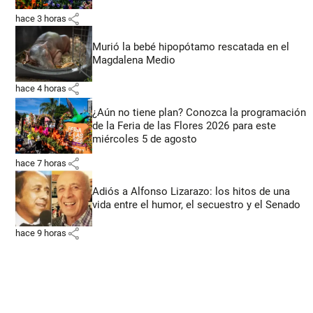
share
hace 3 horas
Murió la bebé hipopótamo rescatada en el
Magdalena Medio
share
hace 4 horas
¿Aún no tiene plan? Conozca la programación
de la Feria de las Flores 2026 para este
miércoles 5 de agosto
share
hace 7 horas
Adiós a Alfonso Lizarazo: los hitos de una
vida entre el humor, el secuestro y el Senado
share
hace 9 horas