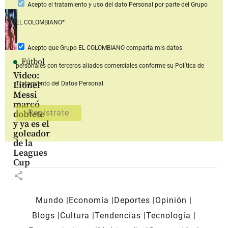
Acepto
el tratamiento y uso del dato Personal
por parte del Grupo
EL COLOMBIANO*
Acepto que Grupo EL COLOMBIANO
comparta mis datos
Fútbol
personales con terceros aliados comerciales
conforme su Política de
Video:
Lionel
Tratamiento del Datos Personal.
Messi
marcó
doblete
y ya es el
goleador
de la
Leagues
Cup
share
Mundo
Economía
Deportes
Opinión
Blogs
Cultura
Tendencias
Tecnología