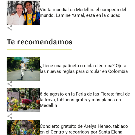
Visita mundial en Medellín: el campeón del
mundo, Lamine Yamal, está en la ciudad
share
Te recomendamos
¿Tiene una patineta o cicla eléctrica? Ojo a
las nuevas reglas para circular en Colombia
share
6 de agosto en la Feria de las Flores: final de
la trova, tablados gratis y más planes en
Medellín
share
Concierto gratuito de Arelys Henao, tablado
en el Centro y recorridos por Santa Elena