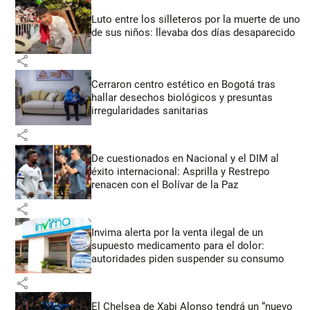
Luto entre los silleteros por la muerte de uno
de sus niños: llevaba dos días desaparecido
share
Cerraron centro estético en Bogotá tras
hallar desechos biológicos y presuntas
irregularidades sanitarias
share
De cuestionados en Nacional y el DIM al
éxito internacional: Asprilla y Restrepo
renacen con el Bolívar de la Paz
share
Invima alerta por la venta ilegal de un
supuesto medicamento para el dolor:
autoridades piden suspender su consumo
share
El Chelsea de Xabi Alonso tendrá un “nuevo