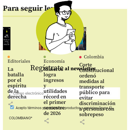
Para seguir leyendo
Colombia
Editoriales
Economía
Corte
Regístrate
al newsletter
La
Mineros
Constitucional
batalla
logra
ordenó
por el
ingresos
medidas al
espíritu
y
transporte
de la
utilidades
público para
derecha
récord en
evitar
el primer
discriminación
share
semestre
a personas con
Acepto
términos y condiciones productos y servicios
Grupo EL
de 2026
sobrepeso
COLOMBIANO*
share
share