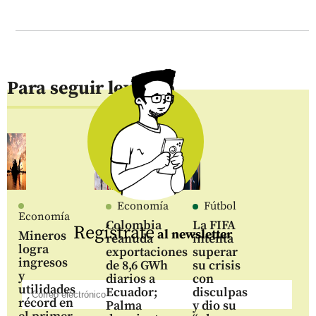
Para seguir leyendo
Economía
Fútbol
Economía
Colombia
La FIFA
Regístrate
al newsletter
Mineros
reanuda
intenta
logra
exportaciones
superar
ingresos
de 8,6 GWh
su crisis
y
diarios a
con
utilidades
Ecuador;
disculpas
récord en
Palma
y dio su