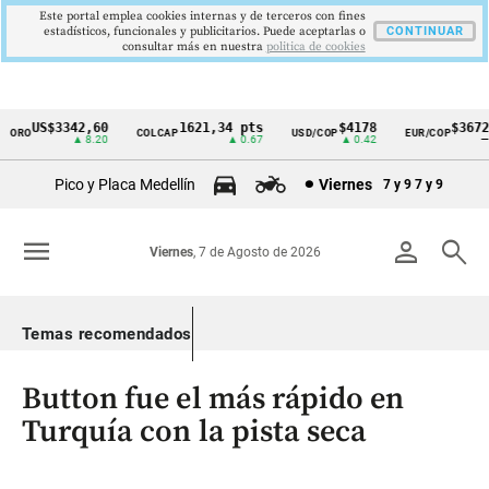
Este portal emplea cookies internas y de terceros con fines
estadísticos, funcionales y publicitarios. Puede aceptarlas o
CONTINUAR
consultar más en nuestra
politica de cookies
US$3342,60
1621,34 pts
$4178
$3672
RO
COLCAP
USD/COP
EUR/COP
Cintillo
▲ 8.20
▲ 0.67
▲ 0.42
—
de
Pico y Placa Medellín
Viernes
7 y 9
7 y 9
indicadores
económicos
menu
person
search
Viernes
, 7 de Agosto de 2026
Colombia
Temas recomendados
Button fue el más rápido en
Turquía con la pista seca