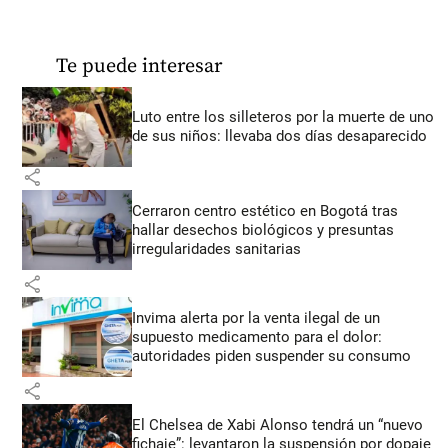
Te puede interesar
Luto entre los silleteros por la muerte de uno
de sus niños: llevaba dos días desaparecido
share
Cerraron centro estético en Bogotá tras
hallar desechos biológicos y presuntas
irregularidades sanitarias
share
Invima alerta por la venta ilegal de un
supuesto medicamento para el dolor:
autoridades piden suspender su consumo
share
El Chelsea de Xabi Alonso tendrá un “nuevo
fichaje”: levantaron la suspensión por dopaje