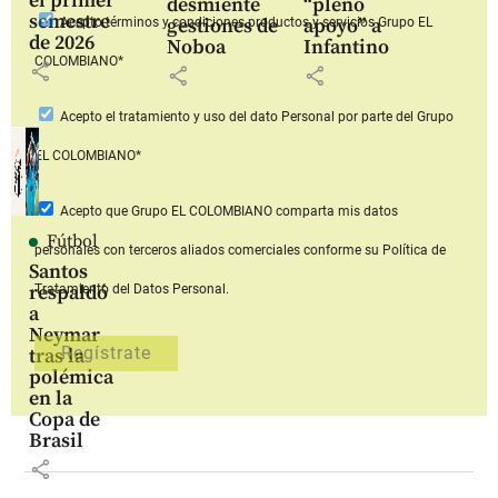
el primer
desmiente
“pleno
semestre
gestiones de
apoyo” a
Acepto
términos y condiciones productos y servicios
Grupo EL
de 2026
Noboa
Infantino
COLOMBIANO*
share
share
share
Acepto
el tratamiento y uso del dato Personal
por parte del Grupo
EL COLOMBIANO*
Acepto que Grupo EL COLOMBIANO
comparta mis datos
Fútbol
personales con terceros aliados comerciales
conforme su Política de
Santos
respaldó
Tratamiento del Datos Personal.
a
Neymar
tras la
polémica
en la
Copa de
Brasil
share