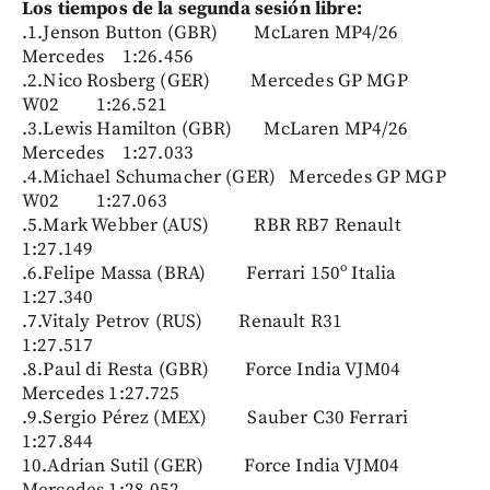
Los tiempos de la segunda sesión libre:
.1.Jenson Button (GBR) McLaren MP4/26
Mercedes 1:26.456
.2.Nico Rosberg (GER) Mercedes GP MGP
W02 1:26.521
.3.Lewis Hamilton (GBR) McLaren MP4/26
Mercedes 1:27.033
.4.Michael Schumacher (GER) Mercedes GP MGP
W02 1:27.063
.5.Mark Webber (AUS) RBR RB7 Renault
1:27.149
.6.Felipe Massa (BRA) Ferrari 150º Italia
1:27.340
.7.Vitaly Petrov (RUS) Renault R31
1:27.517
.8.Paul di Resta (GBR) Force India VJM04
Mercedes 1:27.725
.9.Sergio Pérez (MEX) Sauber C30 Ferrari
1:27.844
10.Adrian Sutil (GER) Force India VJM04
Mercedes 1:28.052