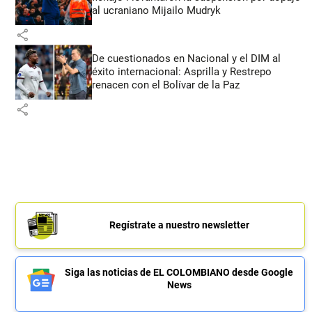
al ucraniano Mijailo Mudryk
share
De cuestionados en Nacional y el DIM al
éxito internacional: Asprilla y Restrepo
renacen con el Bolívar de la Paz
share
Regístrate a nuestro newsletter
Siga las noticias de EL COLOMBIANO desde Google
News