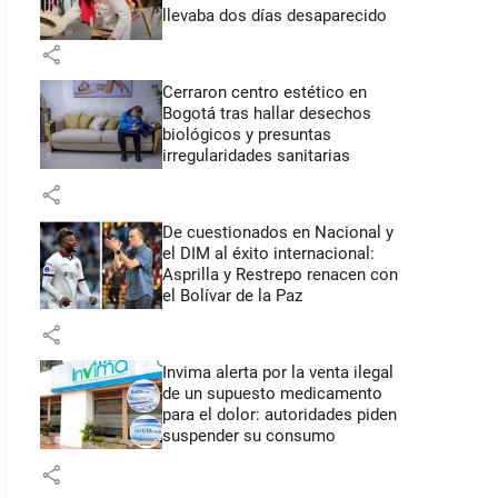
llevaba dos días desaparecido
share
Cerraron centro estético en
Bogotá tras hallar desechos
biológicos y presuntas
irregularidades sanitarias
share
De cuestionados en Nacional y
el DIM al éxito internacional:
Asprilla y Restrepo renacen con
el Bolívar de la Paz
share
Invima alerta por la venta ilegal
de un supuesto medicamento
para el dolor: autoridades piden
suspender su consumo
share