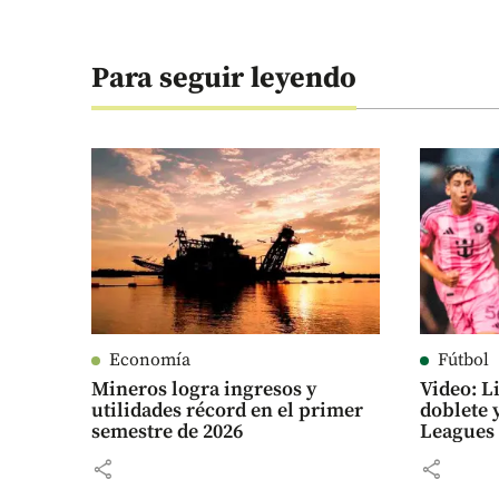
Para seguir leyendo
Economía
Fútbol
Mineros logra ingresos y
Video: L
utilidades récord en el primer
doblete y
semestre de 2026
Leagues
share
share