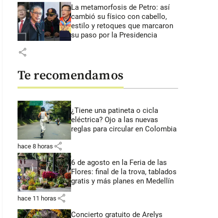
La metamorfosis de Petro: así
cambió su físico con cabello,
estilo y retoques que marcaron
su paso por la Presidencia
share
Te recomendamos
¿Tiene una patineta o cicla
eléctrica? Ojo a las nuevas
reglas para circular en Colombia
share
hace 8 horas
6 de agosto en la Feria de las
Flores: final de la trova, tablados
gratis y más planes en Medellín
share
hace 11 horas
Concierto gratuito de Arelys