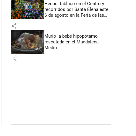
Henao, tablado en el Centro y
recorridos por Santa Elena este
6 de agosto en la Feria de las
Flores
share
Murió la bebé hipopótamo
rescatada en el Magdalena
Medio
share