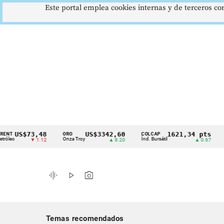
Este portal emplea cookies internas y de terceros con
US$73,48
US$3342,60
1621,34 pts
ORO
COLCAP
USD/
Cintillo
Onza Troy
Índ. Bursátil
Dólar 
▼ 1.12
▲ 8.20
▲ 0.67
de
indicadores
graphic_eq
play_arrow
photo_camera
económicos
Colombia
Temas recomendados