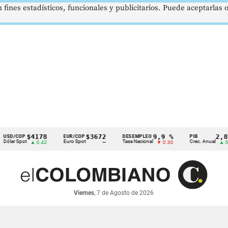
 fines estadísticos, funcionales y publicitarios. Puede aceptarlas
$4178
$3672
9,9 %
2,8 %
COP
EUR/COP
DESEMPLEO
PIB
Spot
Euro Spot
Tasa Nacional
Crec. Anual
▲ 0.42
—
▼ 0.30
▲ 0.10
Viernes
, 7 de Agosto de 2026