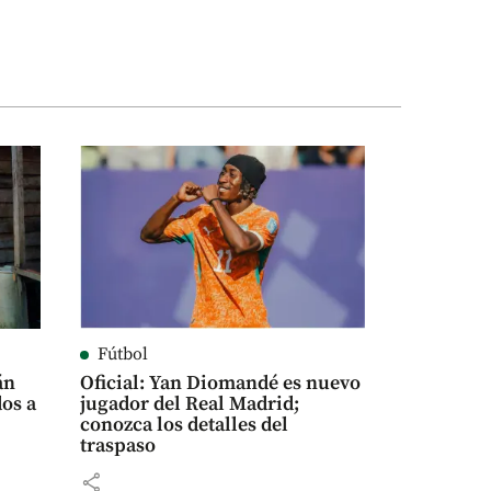
Fútbol
án
Oficial: Yan Diomandé es nuevo
dos a
jugador del Real Madrid;
conozca los detalles del
traspaso
share