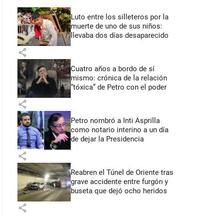
Luto entre los silleteros por la
muerte de uno de sus niños:
llevaba dos días desaparecido
share
Cuatro años a bordo de sí
mismo: crónica de la relación
“tóxica” de Petro con el poder
share
Petro nombró a Inti Asprilla
como notario interino a un día
de dejar la Presidencia
share
Reabren el Túnel de Oriente tras
grave accidente entre furgón y
buseta que dejó ocho heridos
share