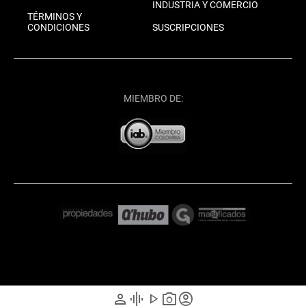
INDUSTRIA Y COMERCIO
TÉRMINOS Y
CONDICIONES
SUSCRIPCIONES
MIEMBRO DE:
person
graphic_eq
play_arrow
photo_camera
account_circle