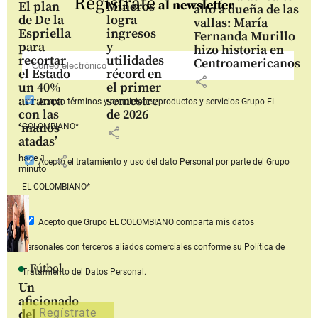
Regístrate
al newsletter
El plan
Mineros
alto a dueña de las
de De la
logra
vallas: María
Espriella
ingresos
Fernanda Murillo
para
y
hizo historia en
recortar
utilidades
Centroamericanos
el Estado
récord en
share
un 40%
el primer
arranca
semestre
Acepto
términos y condiciones productos y servicios
Grupo EL
con las
de 2026
‘manos
COLOMBIANO*
share
atadas’
hace 1
share
Acepto
el tratamiento y uso del dato Personal
por parte del Grupo
minuto
EL COLOMBIANO*
Acepto que Grupo EL COLOMBIANO
comparta mis datos
personales con terceros aliados comerciales
conforme su Política de
Fútbol
Tratamiento del Datos Personal.
Un
aficionado
del