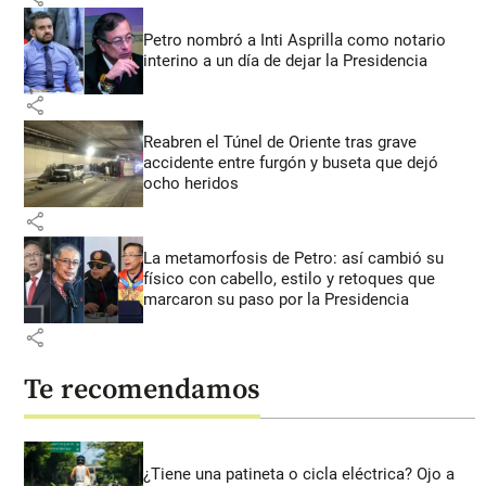
Petro nombró a Inti Asprilla como notario
interino a un día de dejar la Presidencia
share
Reabren el Túnel de Oriente tras grave
accidente entre furgón y buseta que dejó
ocho heridos
share
La metamorfosis de Petro: así cambió su
físico con cabello, estilo y retoques que
marcaron su paso por la Presidencia
share
Te recomendamos
¿Tiene una patineta o cicla eléctrica? Ojo a