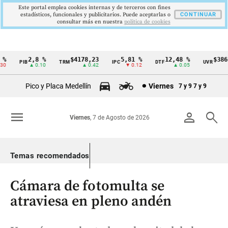
Este portal emplea cookies internas y de terceros con fines
estadísticos, funcionales y publicitarios. Puede aceptarlas o
CONTINUAR
consultar más en nuestra
politica de cookies
2,8 %
$4178,23
5,81 %
12,48 %
$386,
PIB
TRM
IPC
DTF
UVR
Cintillo
▲ 0.10
▲ 0.42
▼ 0.12
▲ 0.05
▲ 
de
Pico y Placa Medellín
Viernes
7 y 9
7 y 9
indicadores
económicos
menu
person
search
Viernes
, 7 de Agosto de 2026
Colombia
Temas recomendados
Cámara de fotomulta se
atraviesa en pleno andén