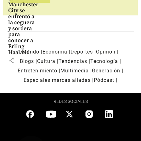
Manchester
City se
enfrentó a
la ceguera
y sordera
para
conocer a
Erling
Mundo
Economía
Deportes
Opinión
Haaland
share
Blogs
Cultura
Tendencias
Tecnología
Entretenimiento
Multimedia
Generación
Especiales marcas aliadas
Pódcast
REDES SOCIALES