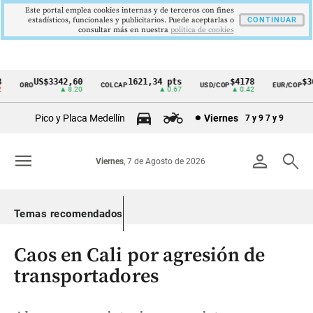
Este portal emplea cookies internas y de terceros con fines
estadísticos, funcionales y publicitarios. Puede aceptarlas o
CONTINUAR
consultar más en nuestra
politica de cookies
US$3342,60
1621,34 pts
$4178
$367
ORO
COLCAP
USD/COP
EUR/COP
Cintillo
▲ 8.20
▲ 0.67
▲ 0.42
de
Pico y Placa Medellín
Viernes
7 y 9
7 y 9
indicadores
económicos
menu
person
search
Viernes
, 7 de Agosto de 2026
Colombia
Temas recomendados
Caos en Cali por agresión de
transportadores