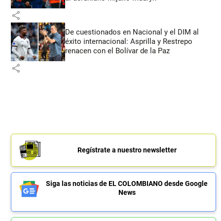
share
De cuestionados en Nacional y el DIM al
éxito internacional: Asprilla y Restrepo
renacen con el Bolívar de la Paz
share
Regístrate a nuestro newsletter
Siga las noticias de EL COLOMBIANO desde Google
News