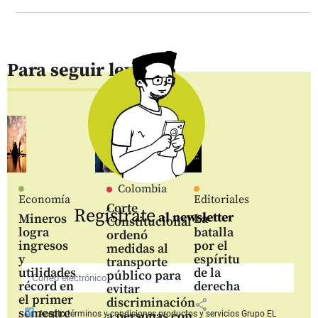
Para seguir leyendo
Colombia
Economía
Editoriales
Corte
Regístrate
al newsletter
Mineros
La
Constitucional
logra
batalla
ordenó
ingresos
por el
medidas al
y
espíritu
transporte
utilidades
de la
público para
récord en
derecha
evitar
el primer
discriminación
share
semestre
a personas con
Acepto
términos y condiciones productos y servicios
Grupo EL