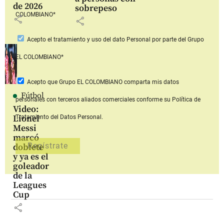
de 2026
sobrepeso
COLOMBIANO*
share
share
Acepto
el tratamiento y uso del dato Personal
por parte del Grupo
EL COLOMBIANO*
Acepto que Grupo EL COLOMBIANO
comparta mis datos
Fútbol
personales con terceros aliados comerciales
conforme su Política de
Video:
Lionel
Tratamiento del Datos Personal.
Messi
marcó
doblete
y ya es el
goleador
de la
Leagues
Cup
share