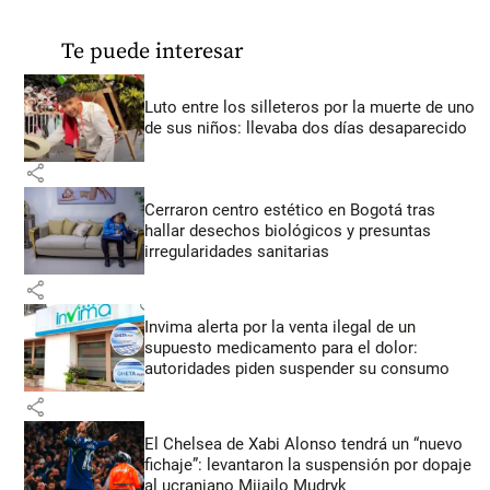
Te puede interesar
Luto entre los silleteros por la muerte de uno
de sus niños: llevaba dos días desaparecido
share
Cerraron centro estético en Bogotá tras
hallar desechos biológicos y presuntas
irregularidades sanitarias
share
Invima alerta por la venta ilegal de un
supuesto medicamento para el dolor:
autoridades piden suspender su consumo
share
El Chelsea de Xabi Alonso tendrá un “nuevo
fichaje”: levantaron la suspensión por dopaje
al ucraniano Mijailo Mudryk