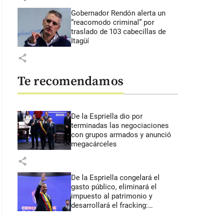
Gobernador Rendón alerta un
“reacomodo criminal” por
traslado de 103 cabecillas de
Itagüí
share
Te recomendamos
De la Espriella dio por
terminadas las negociaciones
con grupos armados y anunció
megacárceles
share
De la Espriella congelará el
gasto público, eliminará el
impuesto al patrimonio y
desarrollará el fracking:
primeros anuncios desde Cali