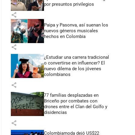
por presuntos privilegios
share
Paipa y Pasonva, así suenan los
nuevos géneros musicales
hechos en Colombia
share
¿Estudiar una carrera tradicional
o convertirse en influencer? El
nuevo dilema de los jóvenes
colombianos
share
77 familias desplazadas en
Briceño por combates con
drones entre el Clan del Golfo y
disidencias
share
Colombiamoda dejó US$22