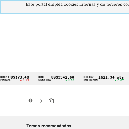
Este portal emplea cookies internas y de terceros con
US$73,48
US$3342,60
1621,34 pts
ORO
COLCAP
USD
Cintillo
o
Onza Troy
Índ. Bursátil
Dóla
▼ 1.12
▲ 8.20
▲ 0.67
de
indicadores
graphic_eq
play_arrow
photo_camera
económicos
Colombia
Temas recomendados