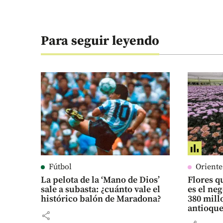
Para seguir leyendo
Fútbol
Orient
La pelota de la ‘Mano de Dios’
Flores qu
sale a subasta: ¿cuánto vale el
es el ne
histórico balón de Maradona?
380 mill
antioqu
share