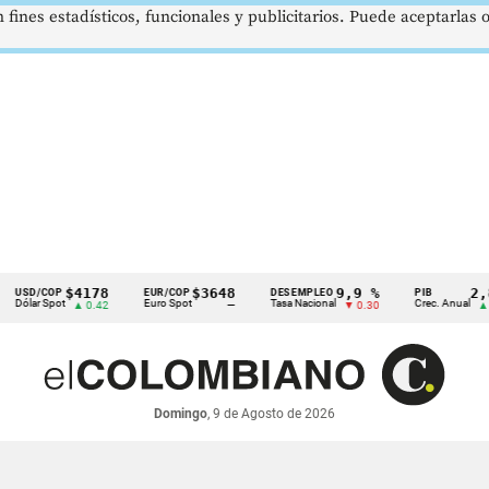
 fines estadísticos, funcionales y publicitarios. Puede aceptarlas
$4178
$3648
9,9 %
2,8 %
/COP
EUR/COP
DESEMPLEO
PIB
r Spot
Euro Spot
Tasa Nacional
Crec. Anual
▲ 0.42
—
▼ 0.30
▲ 0.10
Domingo
, 9 de Agosto de 2026