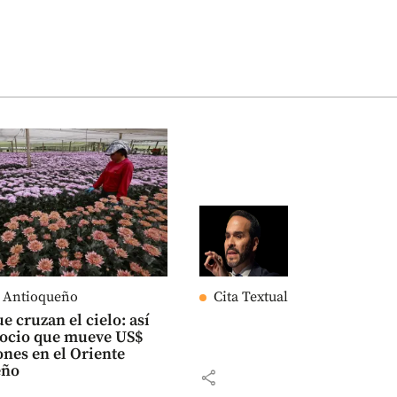
e Antioqueño
Cita Textual
e cruzan el cielo: así
gocio que mueve US$
ones en el Oriente
eño
share