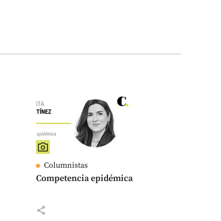
Columnistas
Competencia epidémica
share