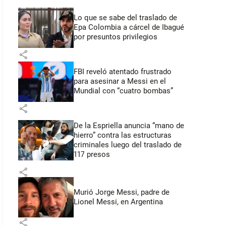
Lo que se sabe del traslado de
Epa Colombia a cárcel de Ibagué
por presuntos privilegios
share
FBI reveló atentado frustrado
para asesinar a Messi en el
Mundial con “cuatro bombas”
share
De la Espriella anuncia “mano de
hierro” contra las estructuras
criminales luego del traslado de
117 presos
share
Murió Jorge Messi, padre de
Lionel Messi, en Argentina
share