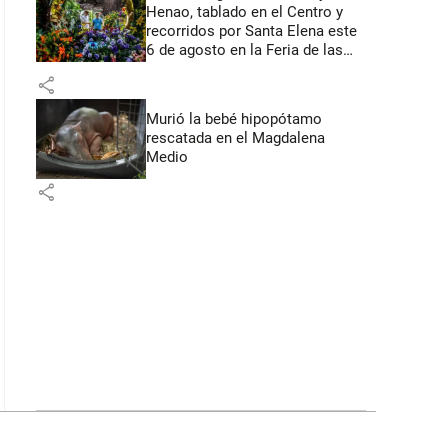
Henao, tablado en el Centro y
recorridos por Santa Elena este
6 de agosto en la Feria de las
Flores
share
Murió la bebé hipopótamo
rescatada en el Magdalena
Medio
share