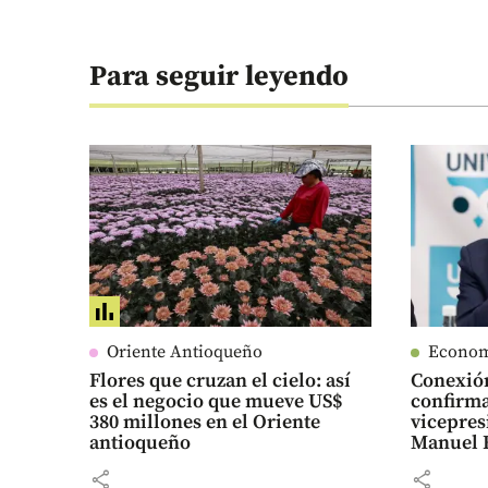
Para seguir leyendo
Oriente Antioqueño
Econo
Flores que cruzan el cielo: así
Conexió
es el negocio que mueve US$
confirma
380 millones en el Oriente
vicepres
antioqueño
Manuel R
share
share