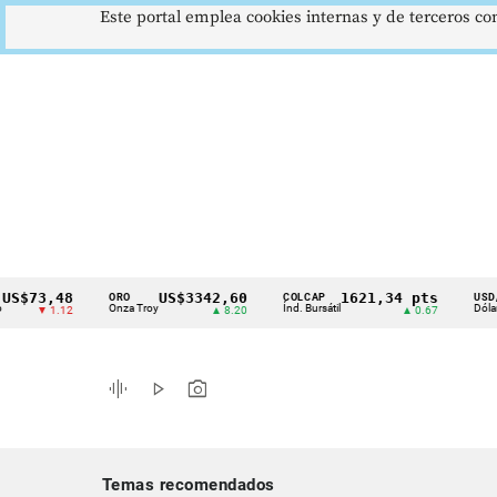
Este portal emplea cookies internas y de terceros con
3,48
US$3342,60
1621,34 pts
$
ORO
COLCAP
USD/COP
Cintillo
Onza Troy
Índ. Bursátil
Dólar Spot
▼ 1.12
▲ 8.20
▲ 0.67
de
indicadores
graphic_eq
play_arrow
photo_camera
económicos
Colombia
Temas recomendados