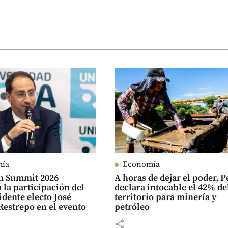
mía
Economía
n Summit 2026
A horas de dejar el poder, P
 la participación del
declara intocable el 42% de
idente electo José
territorio para minería y
estrepo en el evento
petróleo
share