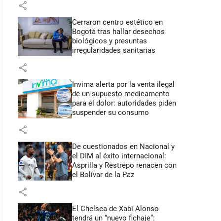
share
Cerraron centro estético en
Bogotá tras hallar desechos
biológicos y presuntas
irregularidades sanitarias
share
Invima alerta por la venta ilegal
de un supuesto medicamento
para el dolor: autoridades piden
suspender su consumo
share
De cuestionados en Nacional y
el DIM al éxito internacional:
Asprilla y Restrepo renacen con
el Bolívar de la Paz
share
El Chelsea de Xabi Alonso
tendrá un “nuevo fichaje”: