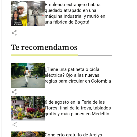
Empleado extranjero habría
quedado atrapado en una
máquina industrial y murió en
una fábrica de Bogotá
share
Te recomendamos
¿Tiene una patineta o cicla
eléctrica? Ojo a las nuevas
reglas para circular en Colombia
share
6 de agosto en la Feria de las
Flores: final de la trova, tablados
gratis y más planes en Medellín
share
Concierto gratuito de Arelys