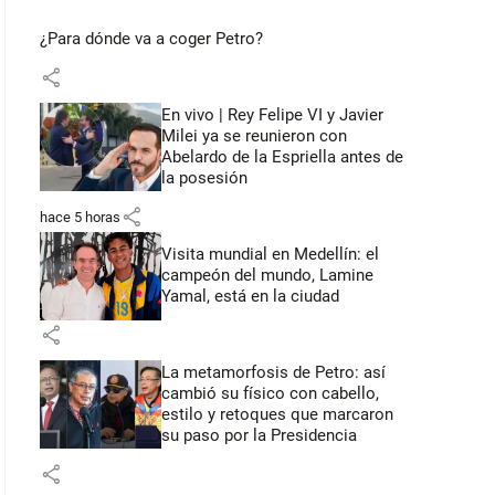
¿Para dónde va a coger Petro?
share
En vivo | Rey Felipe VI y Javier
Milei ya se reunieron con
Abelardo de la Espriella antes de
la posesión
share
hace 5 horas
Visita mundial en Medellín: el
campeón del mundo, Lamine
Yamal, está en la ciudad
share
La metamorfosis de Petro: así
cambió su físico con cabello,
estilo y retoques que marcaron
su paso por la Presidencia
share