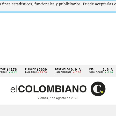
 fines estadísticos, funcionales y publicitarios. Puede aceptarlas
4178
$3639
9,9 %
2,8 %
EUR/COP
DESEMPLEO
PIB
TR
Euro Spot
Tasa Nacional
Crec. Anual
Tas
▲ 0.42
▼ 33.00
▼ 0.30
▲ 0.10
Viernes
, 7 de Agosto de 2026