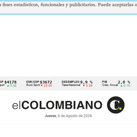
 fines estadísticos, funcionales y publicitarios. Puede aceptarlas
78
$3672
9,9 %
2,8 %
EUR/COP
DESEMPLEO
PIB
TRM
Euro Spot
Tasa Nacional
Crec. Anual
Tasa R
.42
▼ 25.00
▼ 0.30
▲ 0.10
Jueves
, 6 de Agosto de 2026