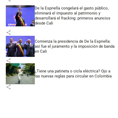
De la Espriella congelará el gasto público,
eliminará el impuesto al patrimonio y
desarrollará el fracking: primeros anuncios
desde Cali
share
Comienza la presidencia de De la Espriella:
así fue el juramento y la imposición de banda
en Cali
share
¿Tiene una patineta o cicla eléctrica? Ojo a
las nuevas reglas para circular en Colombia
share