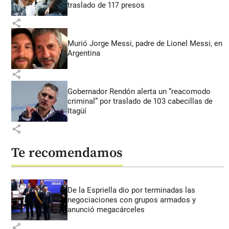
traslado de 117 presos
share
Murió Jorge Messi, padre de Lionel Messi, en
Argentina
share
Gobernador Rendón alerta un “reacomodo
criminal” por traslado de 103 cabecillas de
Itagüí
share
Te recomendamos
De la Espriella dio por terminadas las
negociaciones con grupos armados y
anunció megacárceles
share