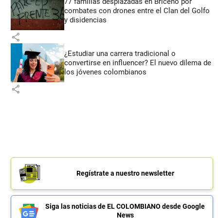
77 familias desplazadas en Briceño por
combates con drones entre el Clan del Golfo
y disidencias
share
¿Estudiar una carrera tradicional o
convertirse en influencer? El nuevo dilema de
los jóvenes colombianos
share
Regístrate a nuestro newsletter
Siga las noticias de EL COLOMBIANO desde Google
News