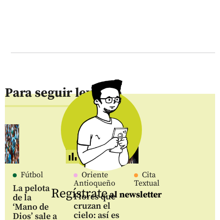
Para seguir leyendo
Fútbol
Oriente
Cita
Antioqueño
Textual
La pelota
Regístrate
al newsletter
Flores que
de la
cruzan el
‘Mano de
cielo: así es
Dios’ sale a