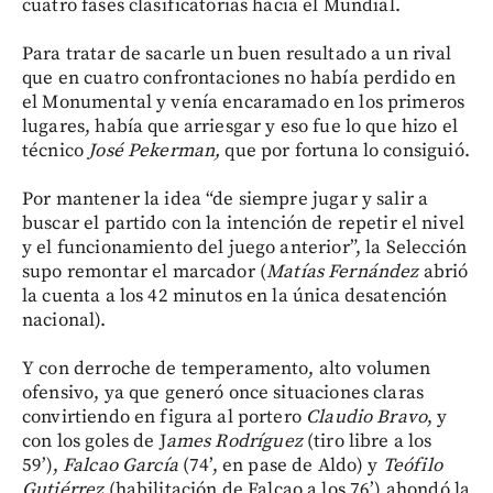
cuatro fases clasificatorias hacia el Mundial.
Para tratar de sacarle un buen resultado a un rival
que en cuatro confrontaciones no había perdido en
el Monumental y venía encaramado en los primeros
lugares, había que arriesgar y eso fue lo que hizo el
técnico
José Pekerman,
que por fortuna lo consiguió.
Por mantener la idea “de siempre jugar y salir a
buscar el partido con la intención de repetir el nivel
y el funcionamiento del juego anterior”, la Selección
supo remontar el marcador (
Matías Fernández
abrió
la cuenta a los 42 minutos en la única desatención
nacional).
Y con derroche de temperamento, alto volumen
ofensivo, ya que generó once situaciones claras
convirtiendo en figura al portero
Claudio Bravo
, y
con los goles de J
ames Rodríguez
(tiro libre a los
59’),
Falcao García
(74’, en pase de Aldo) y
Teófilo
Gutiérrez
(habilitación de Falcao a los 76’) ahondó la