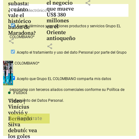
share
el negocio
subasta:
que mueve
¿cuánto
US$ 380
vale el
millones
histórico
en el
balón de
Acepto
términos y condiciones productos y servicios
Grupo EL
Oriente
Maradona?
COLOMBIANO*
antioqueño
share
share
Acepto
el tratamiento y uso del dato Personal
por parte del Grupo
EL COLOMBIANO*
Acepto que Grupo EL COLOMBIANO
comparta mis datos
personales con terceros aliados comerciales
conforme su Política de
Fútbol
Video |
Tratamiento del Datos Personal.
Vinícius
volvió y
Bernardo
Silva
debutó: vea
los goles