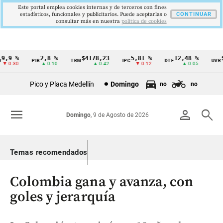
Este portal emplea cookies internas y de terceros con fines
estadísticos, funcionales y publicitarios. Puede aceptarlas o
CONTINUAR
consultar más en nuestra
politica de cookies
,9 %
2,8 %
$4178,23
5,81 %
12,48 %
$3
PIB
TRM
IPC
DTF
UVR
Cintillo
 0.30
▲ 0.10
▲ 0.42
▼ 0.12
▲ 0.05
de
Pico y Placa Medellín
Domingo
no
no
indicadores
económicos
menu
person
search
Domingo
, 9 de Agosto de 2026
Colombia
Temas recomendados
Colombia gana y avanza, con
goles y jerarquía