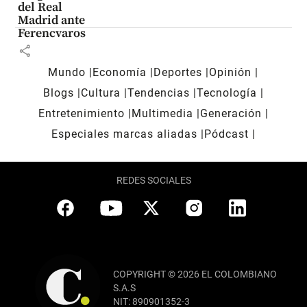
del Real
Madrid ante
Ferencvaros
share
Mundo
Economía
Deportes
Opinión
Blogs
Cultura
Tendencias
Tecnología
Entretenimiento
Multimedia
Generación
Especiales marcas aliadas
Pódcast
REDES SOCIALES
COPYRIGHT © 2026 EL COLOMBIANO
S.A.S
NIT: 890901352-3