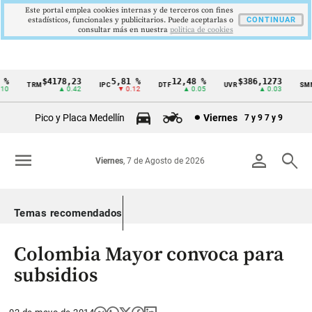
Este portal emplea cookies internas y de terceros con fines
estadísticos, funcionales y publicitarios. Puede aceptarlas o
CONTINUAR
consultar más en nuestra
politica de cookies
%
$4178,23
5,81 %
12,48 %
$386,1273
TRM
IPC
DTF
UVR
SMML
Cintillo
0
▲ 0.42
▼ 0.12
▲ 0.05
▲ 0.03
de
Pico y Placa Medellín
Viernes
7 y 9
7 y 9
indicadores
económicos
menu
person
search
Viernes
, 7 de Agosto de 2026
Colombia
Temas recomendados
Colombia Mayor convoca para
subsidios