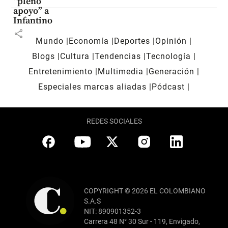
“pleno
apoyo” a
Infantino
share
Mundo
Economía
Deportes
Opinión
Blogs
Cultura
Tendencias
Tecnología
Entretenimiento
Multimedia
Generación
Especiales marcas aliadas
Pódcast
REDES SOCIALES
COPYRIGHT © 2026 EL COLOMBIANO
S.A.S
NIT: 890901352-3
Carrera 48 N° 30 Sur - 119, Envigado,