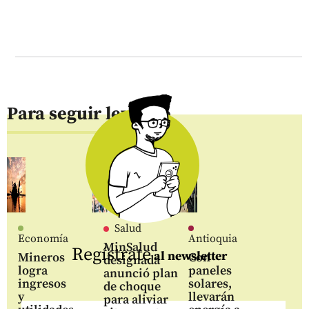
Para seguir leyendo
Salud
Economía
Antioquia
MinSalud
Regístrate
al newsletter
Mineros
Con
designada
logra
paneles
anunció plan
ingresos
solares,
de choque
y
llevarán
para aliviar