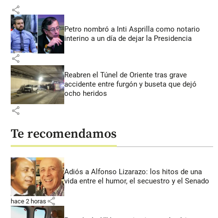
share
Petro nombró a Inti Asprilla como notario
interino a un día de dejar la Presidencia
share
Reabren el Túnel de Oriente tras grave
accidente entre furgón y buseta que dejó
ocho heridos
share
Te recomendamos
Adiós a Alfonso Lizarazo: los hitos de una
vida entre el humor, el secuestro y el Senado
share
hace 2 horas