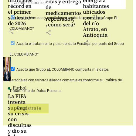
utilidades
energía a
citas y entrega
récord en
habitantes
de
el primer
ubicados
medicamentos
semestre
a orillas
represados;
Acepto
términos y condiciones productos y servicios
Grupo EL
de 2026
del río
¿cómo será?
Atrato, en
COLOMBIANO*
share
share
Antioquia
share
Acepto
el tratamiento y uso del dato Personal
por parte del Grupo
EL COLOMBIANO*
Acepto que Grupo EL COLOMBIANO
comparta mis datos
personales con terceros aliados comerciales
conforme su Política de
Fútbol
Tratamiento del Datos Personal.
La FIFA
intenta
superar
su crisis
con
disculpas
y dio su