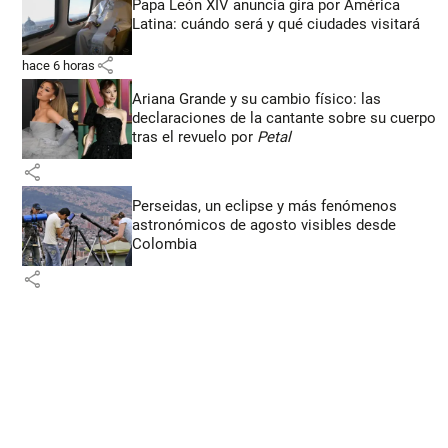
Papa León XIV anuncia gira por América
Latina: cuándo será y qué ciudades visitará
share
hace 6 horas
Ariana Grande y su cambio físico: las
declaraciones de la cantante sobre su cuerpo
tras el revuelo por
Petal
share
Perseidas, un eclipse y más fenómenos
astronómicos de agosto visibles desde
Colombia
share