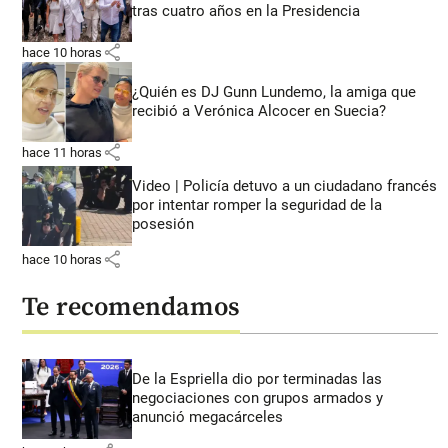
tras cuatro años en la Presidencia
share
hace 10 horas
¿Quién es DJ Gunn Lundemo, la amiga que
recibió a Verónica Alcocer en Suecia?
share
hace 11 horas
Video | Policía detuvo a un ciudadano francés
por intentar romper la seguridad de la
posesión
share
hace 10 horas
Te recomendamos
De la Espriella dio por terminadas las
negociaciones con grupos armados y
anunció megacárceles