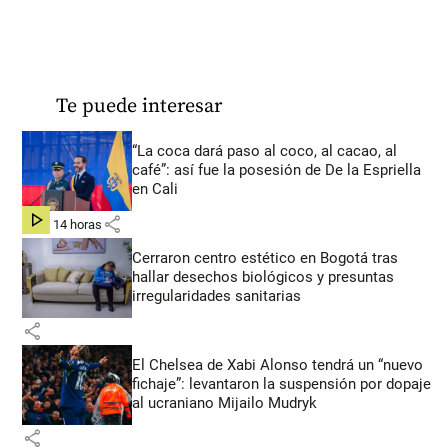
Te puede interesar
“La coca dará paso al coco, al cacao, al
café”: así fue la posesión de De la Espriella
en Cali
share
hace 14 horas
Cerraron centro estético en Bogotá tras
hallar desechos biológicos y presuntas
irregularidades sanitarias
share
El Chelsea de Xabi Alonso tendrá un “nuevo
fichaje”: levantaron la suspensión por dopaje
al ucraniano Mijailo Mudryk
share