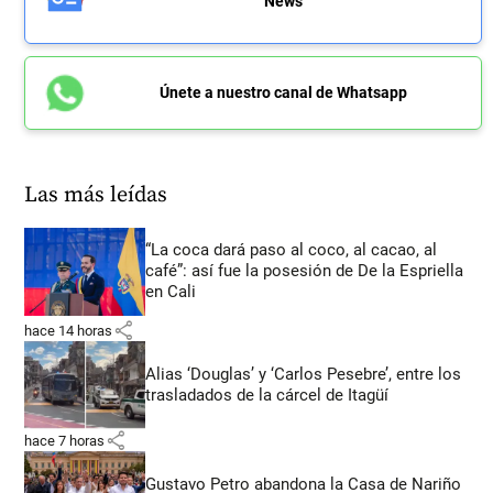
News
Únete a nuestro canal de Whatsapp
Las más leídas
“La coca dará paso al coco, al cacao, al
café”: así fue la posesión de De la Espriella
en Cali
share
hace 14 horas
Alias ‘Douglas’ y ‘Carlos Pesebre’, entre los
trasladados de la cárcel de Itagüí
share
hace 7 horas
Gustavo Petro abandona la Casa de Nariño