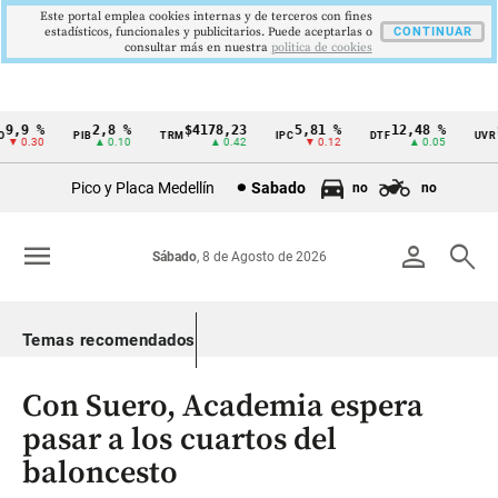
Este portal emplea cookies internas y de terceros con fines
estadísticos, funcionales y publicitarios. Puede aceptarlas o
CONTINUAR
consultar más en nuestra
politica de cookies
9,9 %
2,8 %
$4178,23
5,81 %
12,48 %
$
PIB
TRM
IPC
DTF
UVR
Cintillo
▼ 0.30
▲ 0.10
▲ 0.42
▼ 0.12
▲ 0.05
de
Pico y Placa Medellín
Sabado
no
no
indicadores
económicos
menu
person
search
Sábado
, 8 de Agosto de 2026
Colombia
Temas recomendados
Con Suero, Academia espera
pasar a los cuartos del
baloncesto