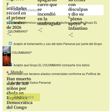
y
carro que
con
utilidades
se
disculpas
récord en
incendió
y dio su
el primer
en la
“pleno
semestre
madrugada
apoyo” a
Acepto
términos y condiciones productos y servicios
Grupo EL
de 2026
Infantino
share
COLOMBIANO*
share
share
Acepto
el tratamiento y uso del dato Personal
por parte del Grupo
EL COLOMBIANO*
Acepto que Grupo EL COLOMBIANO
comparta mis datos
Mundo
personales con terceros aliados comerciales
conforme su Política de
Han muerto
más de 300
Tratamiento del Datos Personal.
niños por
ébola en
República
Democrática
del Congo