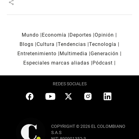
share
Mundo
Economía
Deportes
Opinión
Blogs
Cultura
Tendencias
Tecnología
Entretenimiento
Multimedia
Generación
Especiales marcas aliadas
Pódcast
REDES SOCIALES
COPYRIGHT © 2026 EL COLOMBIANO
S.A.S
NIT: 890901352-3