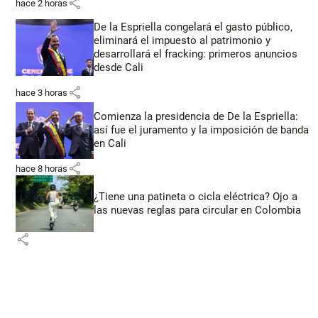
share
hace 2 horas
De la Espriella congelará el gasto público,
eliminará el impuesto al patrimonio y
desarrollará el fracking: primeros anuncios
desde Cali
share
hace 3 horas
Comienza la presidencia de De la Espriella:
así fue el juramento y la imposición de banda
en Cali
share
hace 8 horas
¿Tiene una patineta o cicla eléctrica? Ojo a
las nuevas reglas para circular en Colombia
share