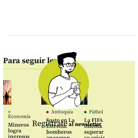
Para seguir leyendo
Antioquia
Fútbol
Economía
Susto en La
La FIFA
Regístrate
al newsletter
Mineros
Estrella:
intenta
logra
bomberos
superar
ingresos
apagaron
su crisis