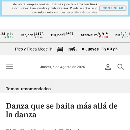
Este portal emplea cookies internas y de terceros con fines
estadísticos, funcionales y publicitarios. Puede aceptarlas o
CONTINUAR
consultar más en nuestra
politica de cookies
4 pts
$4178
$3697
9,9 %
2,8 %
USD/COP
EUR/COP
DESEMPLEO
PIB
Cintillo
▲ 0.67
▲ 0.42
—
▼ 0.30
▲ 0.10
de
Pico y Placa Medellín
Jueves
3 y 6
3 y 6
indicadores
económicos
menu
person
search
Jueves
, 6 de Agosto de 2026
Colombia
Temas recomendados
Danza que se baila más allá de
la danza