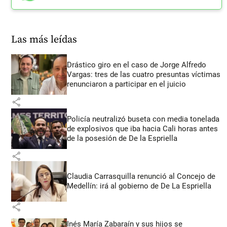
Las más leídas
Drástico giro en el caso de Jorge Alfredo
Vargas: tres de las cuatro presuntas víctimas
renunciaron a participar en el juicio
share
Policía neutralizó buseta con media tonelada
de explosivos que iba hacia Cali horas antes
de la posesión de De la Espriella
share
Claudia Carrasquilla renunció al Concejo de
Medellín: irá al gobierno de De La Espriella
share
Inés María Zabaraín y sus hijos se