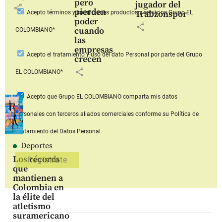
pero
jugador del
share
pierden
Trabzonspor
Acepto
términos y condiciones productos y servicios
Grupo EL
poder
share
cuando
COLOMBIANO*
las
empresas
Acepto
el tratamiento y uso del dato Personal
por parte del Grupo
crecen
share
EL COLOMBIANO*
Acepto que Grupo EL COLOMBIANO
comparta mis datos
personales con terceros aliados comerciales
conforme su Política de
Tratamiento del Datos Personal.
Deportes
Los récords
que
mantienen a
Colombia en
la élite del
atletismo
suramericano