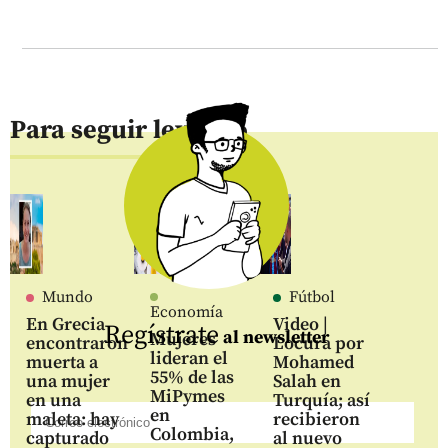
Para seguir leyendo
Mundo
Fútbol
Economía
En Grecia
Video |
Regístrate
al newsletter
Mujeres
encontraron
Locura por
lideran el
muerta a
Mohamed
55% de las
una mujer
Salah en
MiPymes
en una
Turquía; así
en
maleta: hay
recibieron
Colombia,
capturado
al nuevo