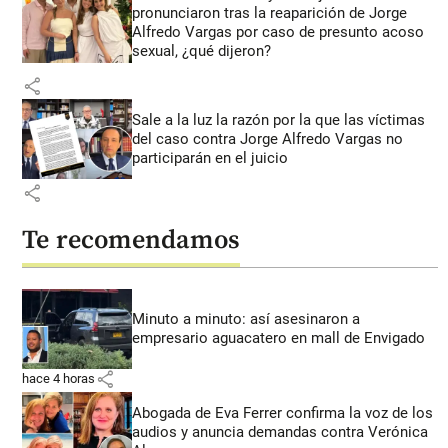
pronunciaron tras la reaparición de Jorge
Alfredo Vargas por caso de presunto acoso
sexual, ¿qué dijeron?
share
Sale a la luz la razón por la que las víctimas
del caso contra Jorge Alfredo Vargas no
participarán en el juicio
share
Te recomendamos
Minuto a minuto: así asesinaron a
empresario aguacatero en mall de Envigado
share
hace 4 horas
Abogada de Eva Ferrer confirma la voz de los
audios y anuncia demandas contra Verónica