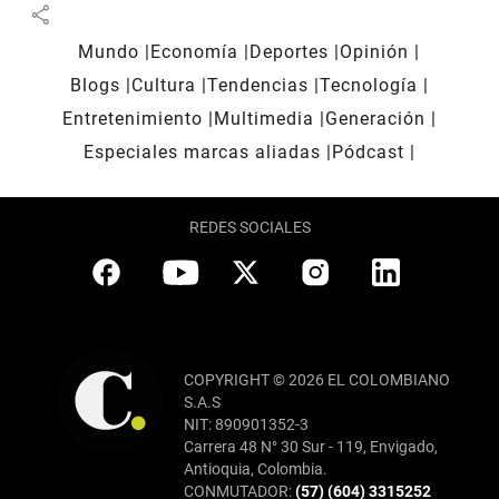
share
Mundo
Economía
Deportes
Opinión
Blogs
Cultura
Tendencias
Tecnología
Entretenimiento
Multimedia
Generación
Especiales marcas aliadas
Pódcast
REDES SOCIALES
COPYRIGHT © 2026 EL COLOMBIANO
S.A.S
NIT: 890901352-3
Carrera 48 N° 30 Sur - 119, Envigado,
Antioquia, Colombia.
CONMUTADOR:
(57) (604) 3315252