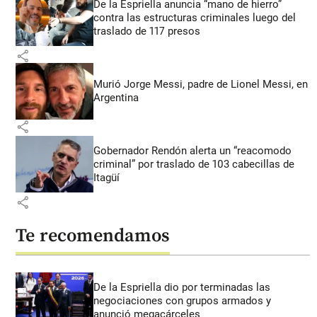
De la Espriella anuncia “mano de hierro”
contra las estructuras criminales luego del
traslado de 117 presos
share
Murió Jorge Messi, padre de Lionel Messi, en
Argentina
share
Gobernador Rendón alerta un “reacomodo
criminal” por traslado de 103 cabecillas de
Itagüí
share
Te recomendamos
De la Espriella dio por terminadas las
negociaciones con grupos armados y
anunció megacárceles