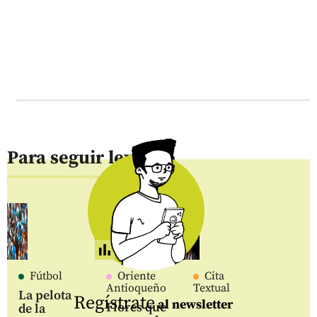
Para seguir leyendo
Fútbol
Oriente
Cita
Antioqueño
Textual
La pelota
Regístrate
al newsletter
Flores que
de la