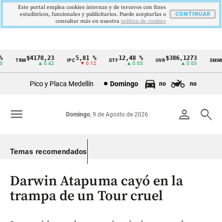
Este portal emplea cookies internas y de terceros con fines
estadísticos, funcionales y publicitarios. Puede aceptarlas o
CONTINUAR
consultar más en nuestra
politica de cookies
$4178,23
5,81 %
12,48 %
$386,1273
TRM
IPC
DTF
UVR
SMMLV
Cintillo
▲ 0.42
▼ 0.12
▲ 0.05
▲ 0.03
de
Pico y Placa Medellín
Domingo
no
no
indicadores
económicos
menu
person
search
Domingo
, 9 de Agosto de 2026
Colombia
Temas recomendados
Darwin Atapuma cayó en la
trampa de un Tour cruel