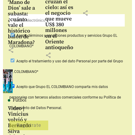
cruzan el
‘Mano de
cielo: así es
Dios’ sale a
share
el negocio
subasta:
que mueve
¿cuánto
US$ 380
vale el
millones
histórico
en el
balón de
Acepto
términos y condiciones productos y servicios
Grupo EL
Oriente
Maradona?
COLOMBIANO*
antioqueño
share
share
Acepto
el tratamiento y uso del dato Personal
por parte del Grupo
EL COLOMBIANO*
Acepto que Grupo EL COLOMBIANO
comparta mis datos
personales con terceros aliados comerciales
conforme su Política de
Fútbol
Video |
Tratamiento del Datos Personal.
Vinícius
volvió y
Bernardo
Silva