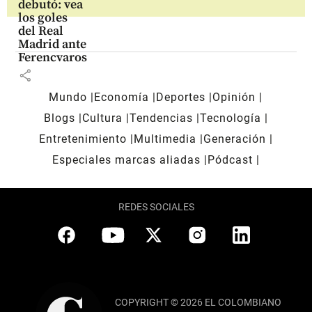
debutó: vea
los goles
del Real
Madrid ante
Ferencvaros
share
Mundo
Economía
Deportes
Opinión
Blogs
Cultura
Tendencias
Tecnología
Entretenimiento
Multimedia
Generación
Especiales marcas aliadas
Pódcast
REDES SOCIALES
COPYRIGHT © 2026 EL COLOMBIANO