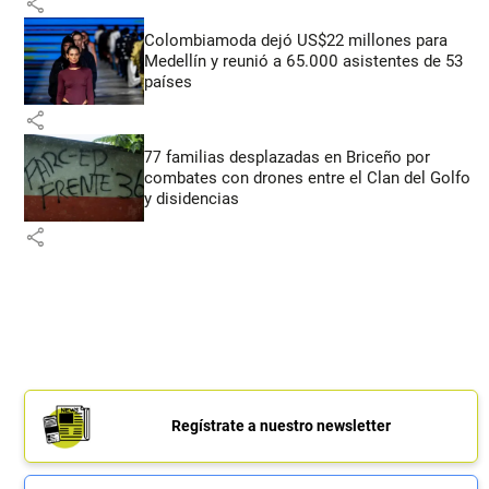
share
Colombiamoda dejó US$22 millones para
Medellín y reunió a 65.000 asistentes de 53
países
share
77 familias desplazadas en Briceño por
combates con drones entre el Clan del Golfo
y disidencias
share
Regístrate a nuestro newsletter