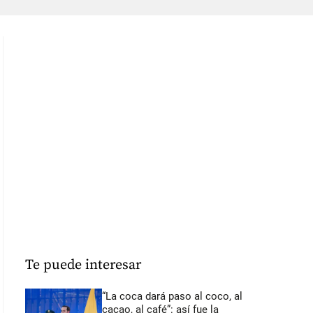
Te puede interesar
“La coca dará paso al coco, al
cacao, al café”: así fue la