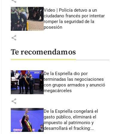
share
Video | Policía detuvo a un
ciudadano francés por intentar
romper la seguridad de la
posesión
share
Te recomendamos
De la Espriella dio por
terminadas las negociaciones
con grupos armados y anunció
megacárceles
share
De la Espriella congelará el
gasto público, eliminará el
impuesto al patrimonio y
desarrollará el fracking: