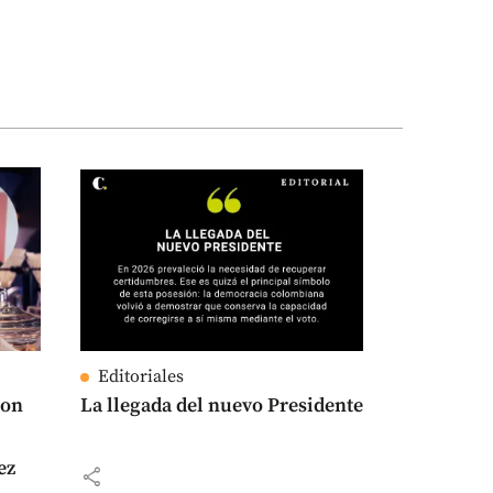
Editoriales
con
La llegada del nuevo Presidente
ez
share