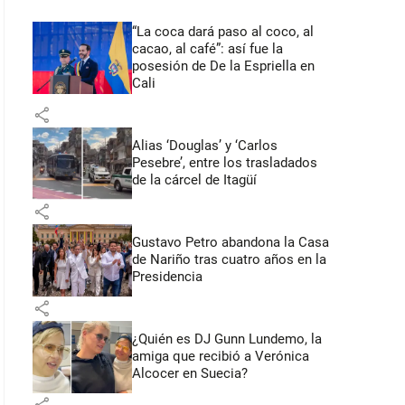
“La coca dará paso al coco, al
cacao, al café”: así fue la
posesión de De la Espriella en
Cali
share
Alias ‘Douglas’ y ‘Carlos
Pesebre’, entre los trasladados
de la cárcel de Itagüí
share
Gustavo Petro abandona la Casa
de Nariño tras cuatro años en la
Presidencia
share
¿Quién es DJ Gunn Lundemo, la
amiga que recibió a Verónica
Alcocer en Suecia?