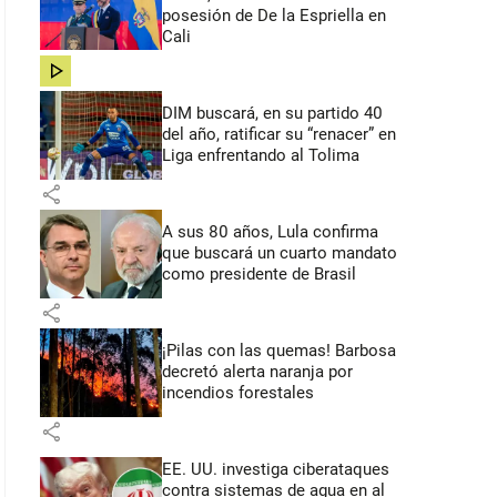
posesión de De la Espriella en
Cali
share
DIM buscará, en su partido 40
del año, ratificar su “renacer” en
Liga enfrentando al Tolima
share
A sus 80 años, Lula confirma
que buscará un cuarto mandato
como presidente de Brasil
share
¡Pilas con las quemas! Barbosa
decretó alerta naranja por
incendios forestales
share
EE. UU. investiga ciberataques
contra sistemas de agua en al