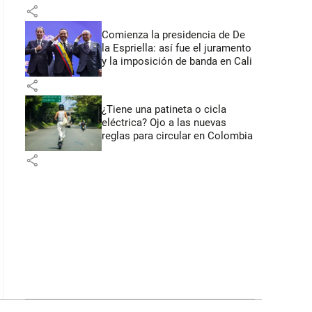
primeros anuncios desde Cali
share
Comienza la presidencia de De
la Espriella: así fue el juramento
y la imposición de banda en Cali
share
¿Tiene una patineta o cicla
eléctrica? Ojo a las nuevas
reglas para circular en Colombia
share