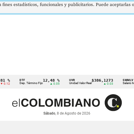
 fines estadísticos, funcionales y publicitarios. Puede aceptarlas
12,48 %
$386,1273
DTF
UVR
SMMLV
Dep. Término Fijo
Unidad Valor Real
Salario Mínimo
▲ 0.05
▲ 0.03
Sábado
, 8 de Agosto de 2026