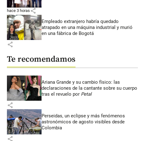
share
hace 3 horas
Empleado extranjero habría quedado
atrapado en una máquina industrial y murió
en una fábrica de Bogotá
share
Te recomendamos
Ariana Grande y su cambio físico: las
declaraciones de la cantante sobre su cuerpo
tras el revuelo por
Petal
share
Perseidas, un eclipse y más fenómenos
astronómicos de agosto visibles desde
Colombia
share