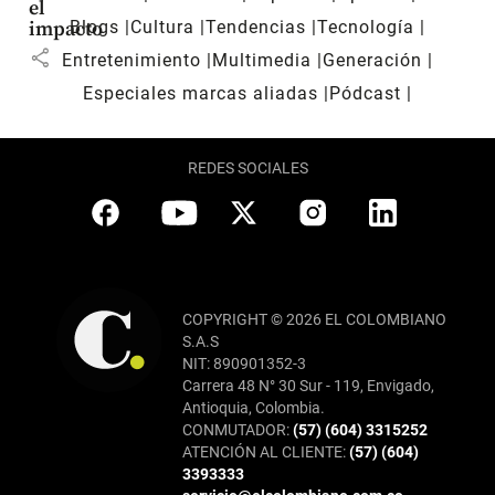
el
Blogs
Cultura
Tendencias
Tecnología
impacto
share
Entretenimiento
Multimedia
Generación
Especiales marcas aliadas
Pódcast
REDES SOCIALES
COPYRIGHT © 2026 EL COLOMBIANO
S.A.S
NIT: 890901352-3
Carrera 48 N° 30 Sur - 119, Envigado,
Antioquia, Colombia.
CONMUTADOR:
(57) (604) 3315252
ATENCIÓN AL CLIENTE:
(57) (604)
3393333