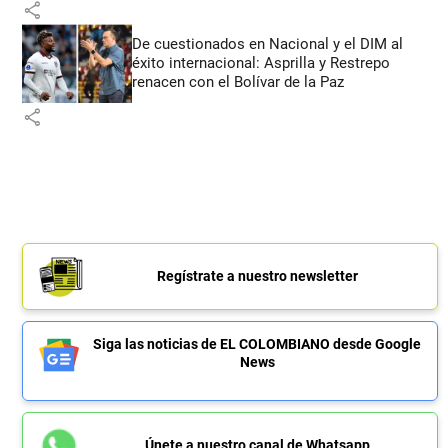
share
De cuestionados en Nacional y el DIM al
éxito internacional: Asprilla y Restrepo
renacen con el Bolívar de la Paz
share
Regístrate a nuestro newsletter
Siga las noticias de EL COLOMBIANO desde Google
News
Únete a nuestro canal de Whatsapp