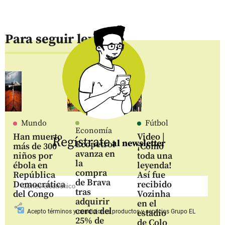
Para seguir leyendo
Mundo
Fútbol
Economía
Han muerto
Video |
Regístrate
al newsletter
Ecopetrol
más de 300
¡Como
avanza en
niños por
toda una
la
ébola en
leyenda!
compra
República
Así fue
de Brava
Democrática
recibido
tras
del Congo
Vozinha
adquirir
en el
share
cerca del
estadio
Acepto
términos y condiciones productos y servicios
Grupo EL
25% de
de Colo