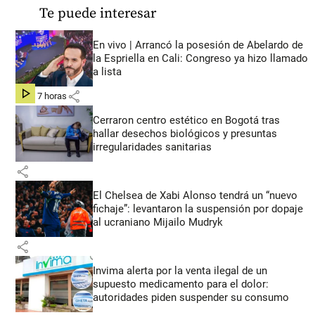
Te puede interesar
En vivo | Arrancó la posesión de Abelardo de
la Espriella en Cali: Congreso ya hizo llamado
a lista
share
hace 7 horas
Cerraron centro estético en Bogotá tras
hallar desechos biológicos y presuntas
irregularidades sanitarias
share
El Chelsea de Xabi Alonso tendrá un “nuevo
fichaje”: levantaron la suspensión por dopaje
al ucraniano Mijailo Mudryk
share
Invima alerta por la venta ilegal de un
supuesto medicamento para el dolor:
autoridades piden suspender su consumo