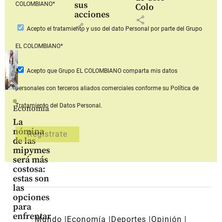
sus
COLOMBIANO*
Colo
acciones
share
share
Acepto
el tratamiento y uso del dato Personal
por parte del Grupo
EL COLOMBIANO*
Acepto que Grupo EL COLOMBIANO
comparta mis datos
personales con terceros aliados comerciales
conforme su Política de
Tratamiento del Datos Personal.
Economía
La
nómina
de las
mipymes
será más
costosa:
estas son
las
opciones
para
enfrentar
Mundo
Economía
Deportes
Opinión