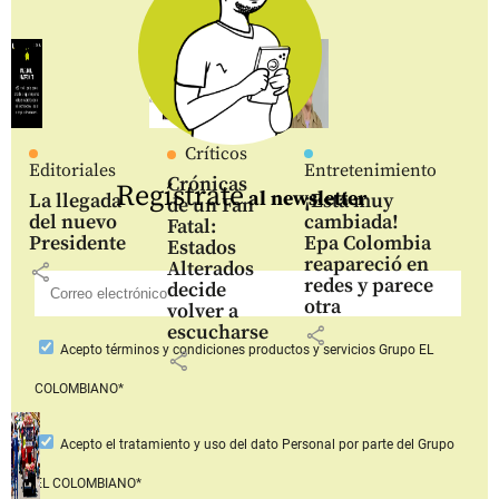
Críticos
Editoriales
Entretenimiento
Crónicas
Regístrate
al newsletter
La llegada
¡Está muy
de un Fan
del nuevo
cambiada!
Fatal:
Presidente
Epa Colombia
Estados
reapareció en
Alterados
share
redes y parece
decide
otra
volver a
escucharse
share
Acepto
términos y condiciones productos y servicios
Grupo EL
share
COLOMBIANO*
Acepto
el tratamiento y uso del dato Personal
por parte del Grupo
EL COLOMBIANO*