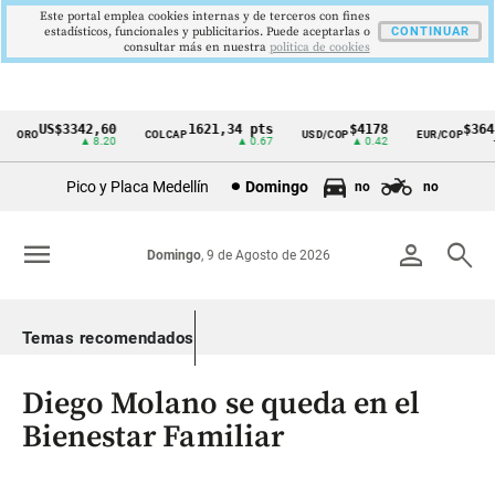
Este portal emplea cookies internas y de terceros con fines
estadísticos, funcionales y publicitarios. Puede aceptarlas o
CONTINUAR
consultar más en nuestra
politica de cookies
US$3342,60
1621,34 pts
$4178
$3648
ORO
COLCAP
USD/COP
EUR/COP
Cintillo
▲ 8.20
▲ 0.67
▲ 0.42
—
de
Pico y Placa Medellín
Domingo
no
no
indicadores
económicos
menu
person
search
Domingo
, 9 de Agosto de 2026
Colombia
Temas recomendados
Diego Molano se queda en el
Bienestar Familiar