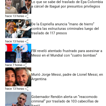
Lo que se sabe del traslado de Epa Colombia
a cárcel de Ibagué por presuntos privilegios
share
hace 13 horas
De la Espriella anuncia “mano de hierro”
contra las estructuras criminales luego del
traslado de 117 presos
share
hace 13 horas
FBI reveló atentado frustrado para asesinar a
Messi en el Mundial con “cuatro bombas”
share
hace 7 horas
Murió Jorge Messi, padre de Lionel Messi, en
Argentina
share
hace 13 horas
Gobernador Rendón alerta un “reacomodo
criminal” por traslado de 103 cabecillas de
Itagüí