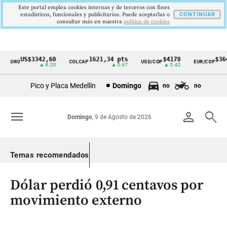
Este portal emplea cookies internas y de terceros con fines
estadísticos, funcionales y publicitarios. Puede aceptarlas o
CONTINUAR
consultar más en nuestra
politica de cookies
US$3342,60
1621,34 pts
$4178
$3648
ORO
COLCAP
USD/COP
EUR/COP
Cintillo
▲ 8.20
▲ 0.67
▲ 0.42
—
de
Pico y Placa Medellín
Domingo
no
no
indicadores
económicos
menu
person
search
Domingo
, 9 de Agosto de 2026
Colombia
Temas recomendados
Dólar perdió 0,91 centavos por
movimiento externo