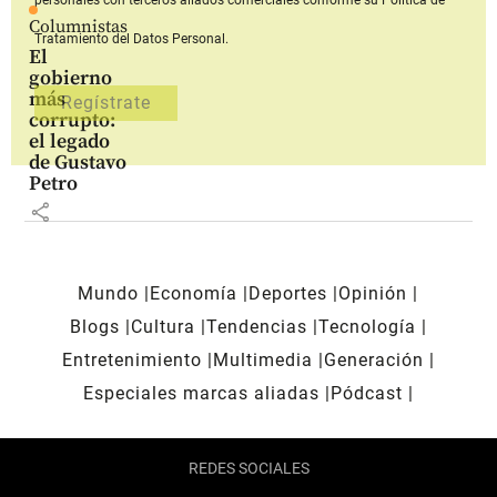
Columnistas
Tratamiento del Datos Personal.
El
gobierno
más
corrupto:
el legado
de Gustavo
Petro
share
Mundo
Economía
Deportes
Opinión
Blogs
Cultura
Tendencias
Tecnología
Entretenimiento
Multimedia
Generación
Especiales marcas aliadas
Pódcast
REDES SOCIALES