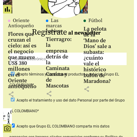
Oriente
Las
Fútbol
Antioqueño
marcas
La pelota
Regístrate
hablan
al newsletter
Flores que
de la
Tierragro:
cruzan el
‘Mano de
la
cielo: así es
Dios’ sale a
empresa
el negocio
subasta:
detrás de
que mueve
¿cuánto
la
US$ 380
vale el
Caminata
millones
histórico
Canina y
en el
balón de
Acepto
términos y condiciones productos y servicios
Grupo EL
de
Oriente
Maradona?
Mascotas
COLOMBIANO*
antioqueño
share
share
share
Acepto
el tratamiento y uso del dato Personal
por parte del Grupo
EL COLOMBIANO*
Acepto que Grupo EL COLOMBIANO
comparta mis datos
personales con terceros aliados comerciales
conforme su Política de