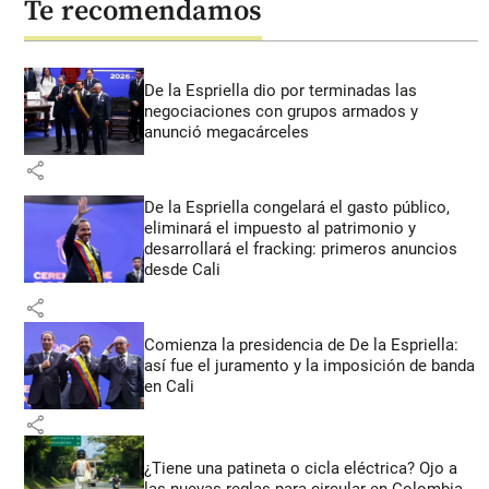
Te recomendamos
De la Espriella dio por terminadas las
negociaciones con grupos armados y
anunció megacárceles
share
De la Espriella congelará el gasto público,
eliminará el impuesto al patrimonio y
desarrollará el fracking: primeros anuncios
desde Cali
share
Comienza la presidencia de De la Espriella:
así fue el juramento y la imposición de banda
en Cali
share
¿Tiene una patineta o cicla eléctrica? Ojo a
las nuevas reglas para circular en Colombia