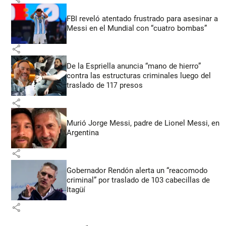
FBI reveló atentado frustrado para asesinar a
Messi en el Mundial con “cuatro bombas”
share
De la Espriella anuncia “mano de hierro”
contra las estructuras criminales luego del
traslado de 117 presos
share
Murió Jorge Messi, padre de Lionel Messi, en
Argentina
share
Gobernador Rendón alerta un “reacomodo
criminal” por traslado de 103 cabecillas de
Itagüí
share