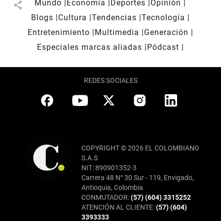
Mundo
Economía
Deportes
Opinión
share
Blogs
Cultura
Tendencias
Tecnología
Entretenimiento
Multimedia
Generación
Especiales marcas aliadas
Pódcast
REDES SOCIALES
COPYRIGHT © 2026 EL COLOMBIANO
S.A.S
NIT: 890901352-3
Carrera 48 N° 30 Sur - 119, Envigado,
Antioquia, Colombia.
CONMUTADOR:
(57) (604) 3315252
ATENCIÓN AL CLIENTE:
(57) (604)
3393333