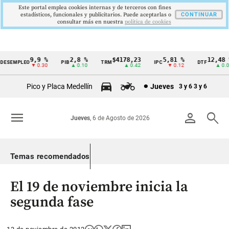
Este portal emplea cookies internas y de terceros con fines
estadísticos, funcionales y publicitarios. Puede aceptarlas o
CONTINUAR
consultar más en nuestra
politica de cookies
9,9 %
2,8 %
$4178,23
5,81 %
12,48 %
ESEMPLEO
PIB
TRM
IPC
DTF
Cintillo
▼ 0.30
▲ 0.10
▲ 0.42
▼ 0.12
▲ 0.05
de
Pico y Placa Medellín
Jueves
3 y 6
3 y 6
indicadores
económicos
menu
person
search
Jueves
, 6 de Agosto de 2026
Colombia
Temas recomendados
El 19 de noviembre inicia la
segunda fase