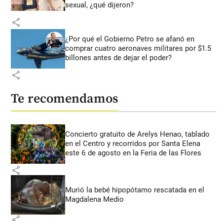
sexual, ¿qué dijeron?
share
¿Por qué el Gobierno Petro se afanó en
comprar cuatro aeronaves militares por $1.5
billones antes de dejar el poder?
share
Te recomendamos
Concierto gratuito de Arelys Henao, tablado
en el Centro y recorridos por Santa Elena
este 6 de agosto en la Feria de las Flores
share
Murió la bebé hipopótamo rescatada en el
Magdalena Medio
share