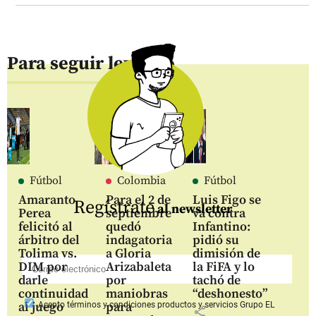
Para seguir leyendo
Fútbol
Colombia
Fútbol
Amaranto
Para el 2 de
Luis Figo se
Regístrate
al newsletter
Perea
septiembre
va contra
felicitó al
quedó
Infantino:
árbitro del
indagatoria
pidió su
Tolima vs.
a Gloria
dimisión de
DIM por
Arizabaleta
la FiFA y lo
darle
por
tachó de
continuidad
maniobras
“deshonesto”
al juego
para
Acepto
términos y condiciones productos y servicios
Grupo EL
share