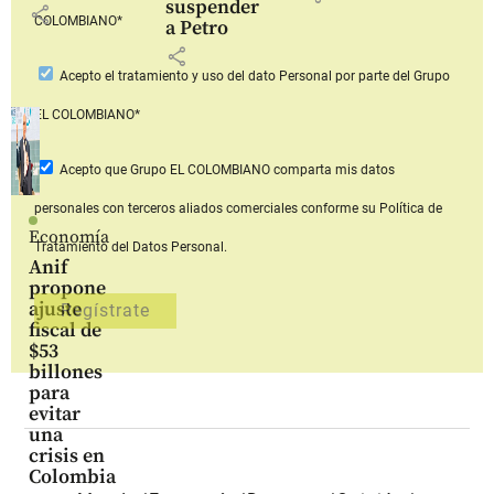
suspender
share
COLOMBIANO*
a Petro
share
Acepto
el tratamiento y uso del dato Personal
por parte del Grupo
EL COLOMBIANO*
Acepto que Grupo EL COLOMBIANO
comparta mis datos
personales con terceros aliados comerciales
conforme su Política de
Economía
Tratamiento del Datos Personal.
Anif
propone
ajuste
fiscal de
$53
billones
para
evitar
una
crisis en
Colombia