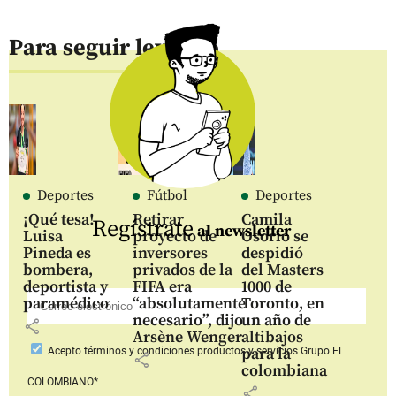
Para seguir leyendo
Deportes
Fútbol
Deportes
¡Qué tesa!
Retirar
Camila
Regístrate
al newsletter
Luisa
proyecto de
Osorio se
Pineda es
inversores
despidió
bombera,
privados de la
del Masters
deportista y
FIFA era
1000 de
paramédico
“absolutamente
Toronto, en
necesario”, dijo
un año de
share
Arsène Wenger
altibajos
para la
Acepto
términos y condiciones productos y servicios
Grupo EL
share
colombiana
COLOMBIANO*
share