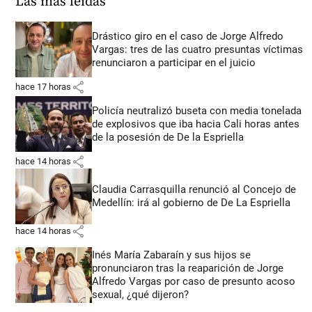
Las más leídas
Drástico giro en el caso de Jorge Alfredo
Vargas: tres de las cuatro presuntas víctimas
renunciaron a participar en el juicio
share
hace 17 horas
Policía neutralizó buseta con media tonelada
de explosivos que iba hacia Cali horas antes
de la posesión de De la Espriella
share
hace 14 horas
Claudia Carrasquilla renunció al Concejo de
Medellín: irá al gobierno de De La Espriella
share
hace 14 horas
Inés María Zabaraín y sus hijos se
pronunciaron tras la reaparición de Jorge
Alfredo Vargas por caso de presunto acoso
sexual, ¿qué dijeron?