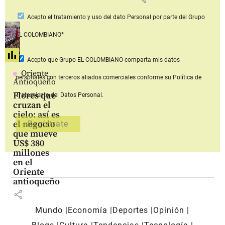
Acepto
el tratamiento y uso del dato Personal
por parte del Grupo
EL COLOMBIANO*
Acepto que Grupo EL COLOMBIANO
comparta mis datos
Oriente
personales con terceros aliados comerciales
conforme su Política de
Antioqueño
Flores que
Tratamiento del Datos Personal.
cruzan el
cielo: así es
el negocio
que mueve
US$ 380
millones
en el
Oriente
antioqueño
share
Mundo
Economía
Deportes
Opinión