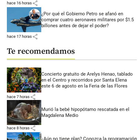
share
hace 16 horas
¿Por qué el Gobierno Petro se afanó en
comprar cuatro aeronaves militares por $1.5
billones antes de dejar el poder?
share
hace 17 horas
Te recomendamos
Concierto gratuito de Arelys Henao, tablado
en el Centro y recorridos por Santa Elena
este 6 de agosto en la Feria de las Flores
share
hace 7 horas
Murió la bebé hipopótamo rescatada en el
Magdalena Medio
share
hace 8 horas
¿Aún no tiene plan? Conozca la programación