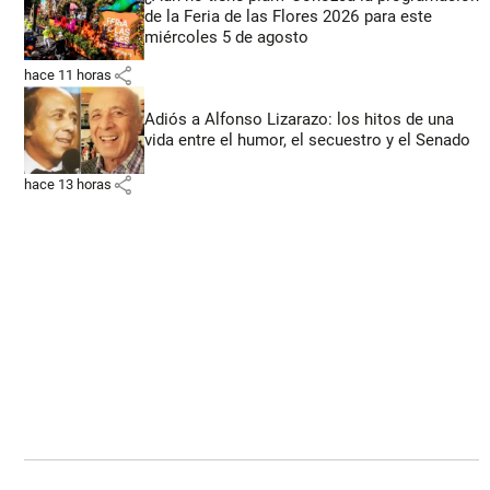
de la Feria de las Flores 2026 para este
miércoles 5 de agosto
share
hace 11 horas
Adiós a Alfonso Lizarazo: los hitos de una
vida entre el humor, el secuestro y el Senado
share
hace 13 horas