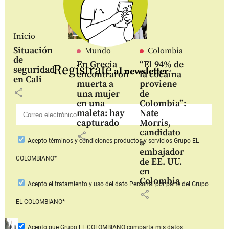
Inicio
Situación
Mundo
Colombia
de
En Grecia
“El 94% de
Regístrate
seguridad
al newsletter
encontraron
la cocaína
en Cali
muerta a
proviene
share
una mujer
de
en una
Colombia”:
maleta: hay
Nate
capturado
Morris,
candidato
share
a
Acepto
términos y condiciones productos y servicios
Grupo EL
embajador
COLOMBIANO*
de EE. UU.
en
Colombia
Acepto
el tratamiento y uso del dato Personal
por parte del Grupo
share
EL COLOMBIANO*
Acepto que Grupo EL COLOMBIANO
comparta mis datos