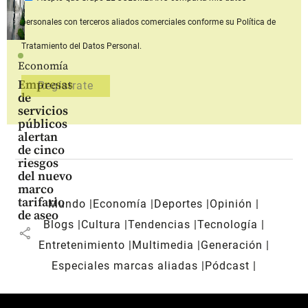
personales con terceros aliados comerciales
conforme su Política de
Tratamiento del Datos Personal.
Economía
Empresas
de
servicios
públicos
alertan
de cinco
riesgos
del nuevo
marco
tarifario
Mundo
Economía
Deportes
Opinión
de aseo
Blogs
Cultura
Tendencias
Tecnología
share
Entretenimiento
Multimedia
Generación
Especiales marcas aliadas
Pódcast