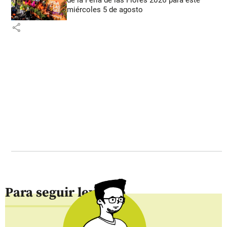
miércoles 5 de agosto
share
Para seguir leyendo