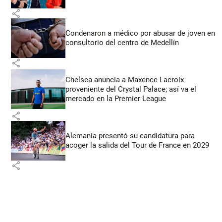
share
Condenaron a médico por abusar de joven en
consultorio del centro de Medellín
share
Chelsea anuncia a Maxence Lacroix
proveniente del Crystal Palace; así va el
mercado en la Premier League
share
Alemania presentó su candidatura para
acoger la salida del Tour de France en 2029
share