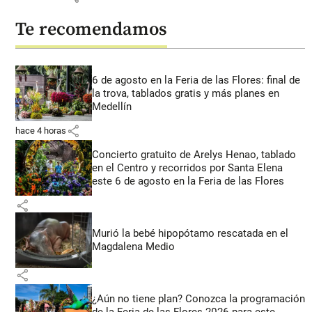
Te recomendamos
6 de agosto en la Feria de las Flores: final de
la trova, tablados gratis y más planes en
Medellín
share
hace 4 horas
Concierto gratuito de Arelys Henao, tablado
en el Centro y recorridos por Santa Elena
este 6 de agosto en la Feria de las Flores
share
Murió la bebé hipopótamo rescatada en el
Magdalena Medio
share
¿Aún no tiene plan? Conozca la programación
de la Feria de las Flores 2026 para este