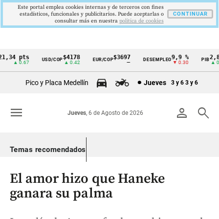
Este portal emplea cookies internas y de terceros con fines
estadísticos, funcionales y publicitarios. Puede aceptarlas o
CONTINUAR
consultar más en nuestra
politica de cookies
,34 pts
$4178
$3697
9,9 %
2,8 
USD/COP
EUR/COP
DESEMPLEO
PIB
Cintillo
▲ 0.67
▲ 0.42
—
▼ 0.30
▲ 0.1
de
Pico y Placa Medellín
Jueves
3 y 6
3 y 6
indicadores
económicos
menu
person
search
Jueves
, 6 de Agosto de 2026
Colombia
Temas recomendados
El amor hizo que Haneke
ganara su palma