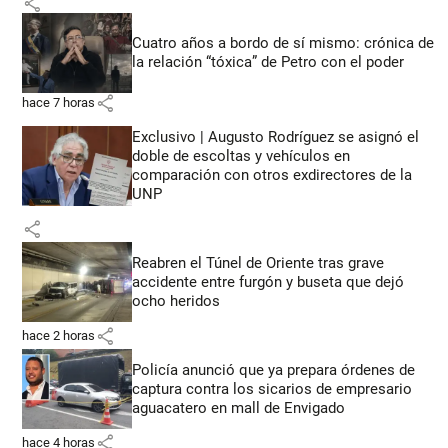
share
Cuatro años a bordo de sí mismo: crónica de
la relación “tóxica” de Petro con el poder
share
hace 7 horas
Exclusivo | Augusto Rodríguez se asignó el
doble de escoltas y vehículos en
comparación con otros exdirectores de la
UNP
share
Reabren el Túnel de Oriente tras grave
accidente entre furgón y buseta que dejó
ocho heridos
share
hace 2 horas
Policía anunció que ya prepara órdenes de
captura contra los sicarios de empresario
aguacatero en mall de Envigado
share
hace 4 horas