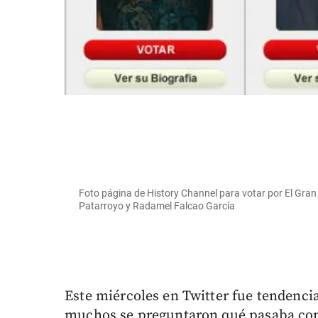
Foto página de History Channel para votar por El Gra
Patarroyo y Radamel Falcao García
Este miércoles en Twitter fue tendenc
muchos se preguntaron qué pasaba con 