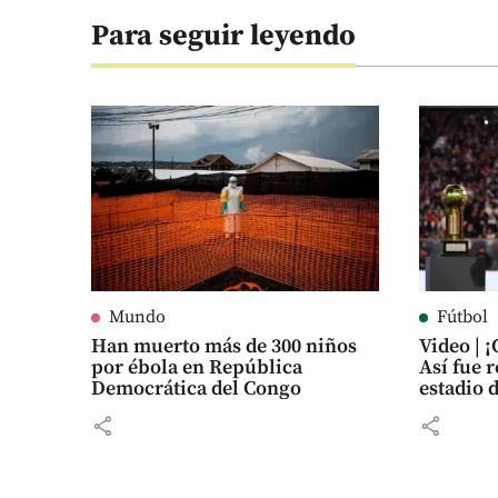
Para seguir leyendo
Mundo
Fútbol
Han muerto más de 300 niños
Video | 
por ébola en República
Así fue 
Democrática del Congo
estadio 
share
share