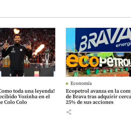
Economía
¡Como toda una leyenda!
Ecopetrol avanza en la co
recibido Vozinha en el
de Brava tras adquirir cerca
de Colo Colo
25% de sus acciones
share