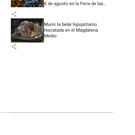
6 de agosto en la Feria de las
Flores
share
Murió la bebé hipopótamo
rescatada en el Magdalena
Medio
share