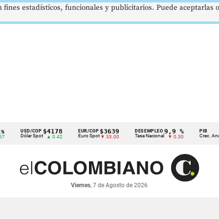
 fines estadísticos, funcionales y publicitarios. Puede aceptarlas
$4178
$3639
9,9 %
2,8
USD/COP
EUR/COP
DESEMPLEO
PIB
Dólar Spot
Euro Spot
Tasa Nacional
Crec. Anual
▲ 0.42
▼ 33.00
▼ 0.30
▲ 0
Viernes
, 7 de Agosto de 2026