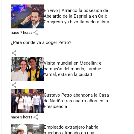
En vivo | Arrancó la posesión de
Abelardo de la Espriella en Cali:
Congreso ya hizo llamado a lista
share
hace 7 horas
¿Para dónde va a coger Petro?
share
Visita mundial en Medellín: el
campeón del mundo, Lamine
Yamal, está en la ciudad
share
Gustavo Petro abandona la Casa
de Nariño tras cuatro años en la
Presidencia
share
hace 3 horas
Empleado extranjero habría
quedado atrapado en una