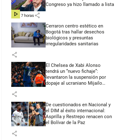
Congreso ya hizo llamado a lista
share
hace 7 horas
Cerraron centro estético en
Bogotá tras hallar desechos
biológicos y presuntas
irregularidades sanitarias
share
El Chelsea de Xabi Alonso
tendrá un “nuevo fichaje”:
levantaron la suspensión por
dopaje al ucraniano Mijailo
Mudryk
share
De cuestionados en Nacional y
el DIM al éxito internacional:
Asprilla y Restrepo renacen con
el Bolívar de la Paz
share