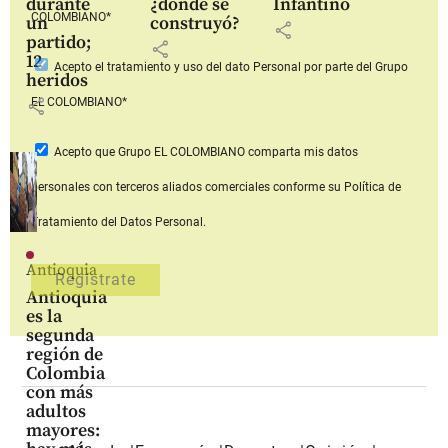
durante
¿dónde se
Infantino
COLOMBIANO*
un
construyó?
share
partido;
share
12
Acepto
el tratamiento y uso del dato Personal
por parte del Grupo
heridos
share
EL COLOMBIANO*
Acepto que Grupo EL COLOMBIANO
comparta mis datos
personales con terceros aliados comerciales
conforme su Política de
Tratamiento del Datos Personal.
Antioquia
Antioquia
es la
segunda
región de
Colombia
con más
adultos
mayores: