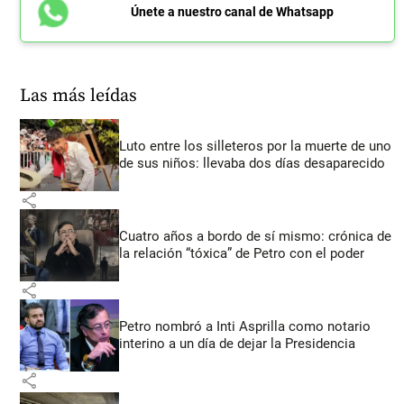
Únete a nuestro canal de Whatsapp
Las más leídas
Luto entre los silleteros por la muerte de uno
de sus niños: llevaba dos días desaparecido
share
Cuatro años a bordo de sí mismo: crónica de
la relación “tóxica” de Petro con el poder
share
Petro nombró a Inti Asprilla como notario
interino a un día de dejar la Presidencia
share