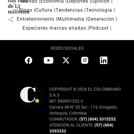
hay más
Mundo
Economía
Deportes
Opinión
de 1,1
Blogs
Cultura
Tendencias
Tecnología
millones
share
Entretenimiento
Multimedia
Generación
Especiales marcas aliadas
Pódcast
REDES SOCIALES
COPYRIGHT © 2026 EL COLOMBIANO
S.A.S
NIT: 890901352-3
Carrera 48 N° 30 Sur - 119, Envigado,
Antioquia, Colombia.
CONMUTADOR:
(57) (604) 3315252
ATENCIÓN AL CLIENTE:
(57) (604)
3393333