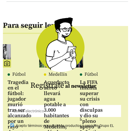
Para seguir leyendo
Fútbol
Medellín
Fútbol
Tragedia
Acueducto
La FIFA
Regístrate
al newsletter
en el
aéreo
intenta
fútbol:
llevará
superar
jugador
agua
su crisis
murió
potable a
con
tras ser
3.000
disculpas
alcanzado
habitantes
y dio su
por un
de
“pleno
rayo
Medellín,
apoyo” a
Acepto
términos y condiciones productos y servicios
Grupo EL