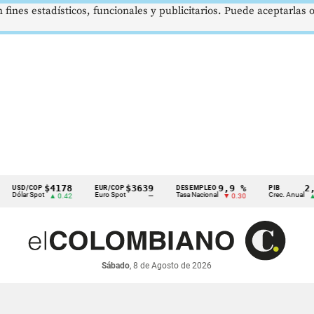
 fines estadísticos, funcionales y publicitarios. Puede aceptarlas
$4178
$3639
9,9 %
2,8 %
/COP
EUR/COP
DESEMPLEO
PIB
r Spot
Euro Spot
Tasa Nacional
Crec. Anual
▲ 0.42
—
▼ 0.30
▲ 0.10
Sábado
, 8 de Agosto de 2026