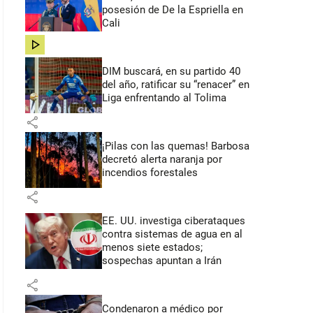
posesión de De la Espriella en
Cali
share
DIM buscará, en su partido 40
del año, ratificar su “renacer” en
Liga enfrentando al Tolima
share
¡Pilas con las quemas! Barbosa
decretó alerta naranja por
incendios forestales
share
EE. UU. investiga ciberataques
contra sistemas de agua en al
menos siete estados;
sospechas apuntan a Irán
share
Condenaron a médico por