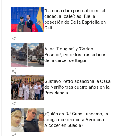
“La coca dará paso al coco, al
cacao, al café”: así fue la
posesión de De la Espriella en
Cali
share
Alias ‘Douglas’ y ‘Carlos
Pesebre’, entre los trasladados
de la cárcel de Itagüí
share
Gustavo Petro abandona la Casa
de Nariño tras cuatro años en la
Presidencia
share
¿Quién es DJ Gunn Lundemo, la
amiga que recibió a Verónica
Alcocer en Suecia?