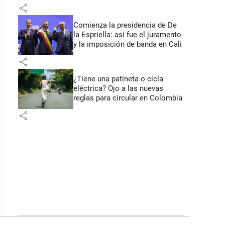
primeros anuncios desde Cali
share
Comienza la presidencia de De
la Espriella: así fue el juramento
y la imposición de banda en Cali
share
¿Tiene una patineta o cicla
eléctrica? Ojo a las nuevas
reglas para circular en Colombia
share