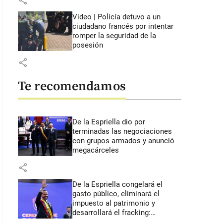
share
Video | Policía detuvo a un
ciudadano francés por intentar
romper la seguridad de la
posesión
share
Te recomendamos
De la Espriella dio por
terminadas las negociaciones
con grupos armados y anunció
megacárceles
share
De la Espriella congelará el
gasto público, eliminará el
impuesto al patrimonio y
desarrollará el fracking: