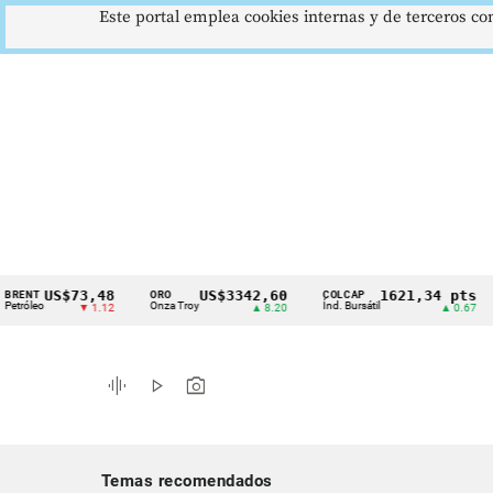
Este portal emplea cookies internas y de terceros con
US$73,48
US$3342,60
1621,34 pts
ORO
COLCAP
USD
Cintillo
o
Onza Troy
Índ. Bursátil
Dóla
▼ 1.12
▲ 8.20
▲ 0.67
de
indicadores
graphic_eq
play_arrow
photo_camera
económicos
Colombia
Temas recomendados