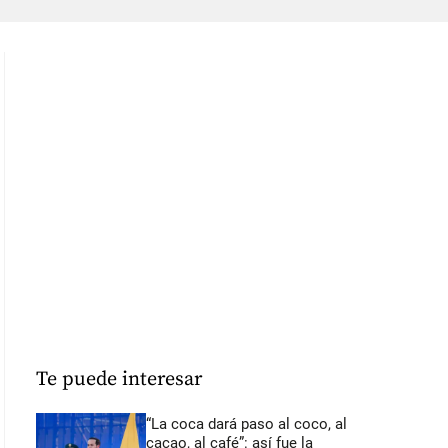
Te puede interesar
“La coca dará paso al coco, al
cacao, al café”: así fue la