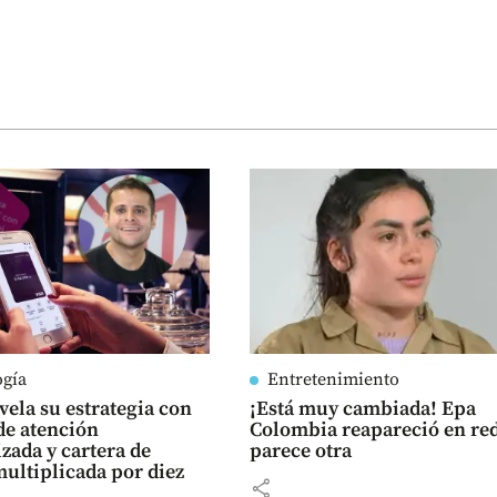
ogía
Entretenimiento
vela su estrategia con
¡Está muy cambiada! Epa
de atención
Colombia reapareció en red
zada y cartera de
parece otra
multiplicada por diez
share