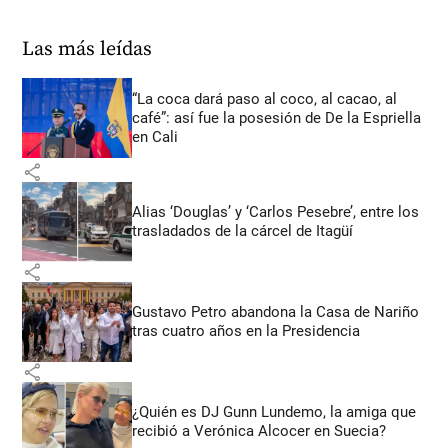
Las más leídas
“La coca dará paso al coco, al cacao, al
café”: así fue la posesión de De la Espriella
en Cali
share
Alias ‘Douglas’ y ‘Carlos Pesebre’, entre los
trasladados de la cárcel de Itagüí
share
Gustavo Petro abandona la Casa de Nariño
tras cuatro años en la Presidencia
share
¿Quién es DJ Gunn Lundemo, la amiga que
recibió a Verónica Alcocer en Suecia?