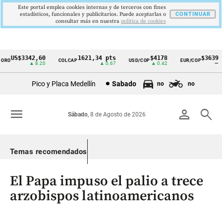
Este portal emplea cookies internas y de terceros con fines
estadísticos, funcionales y publicitarios. Puede aceptarlas o
CONTINUAR
consultar más en nuestra
politica de cookies
US$3342,60
1621,34 pts
$4178
$3639
O
COLCAP
USD/COP
EUR/COP
Cintillo
▲ 8.20
▲ 0.67
▲ 0.42
—
de
Pico y Placa Medellín
Sabado
no
no
indicadores
económicos
menu
person
search
Sábado
, 8 de Agosto de 2026
Colombia
Temas recomendados
El Papa impuso el palio a trece
arzobispos latinoamericanos