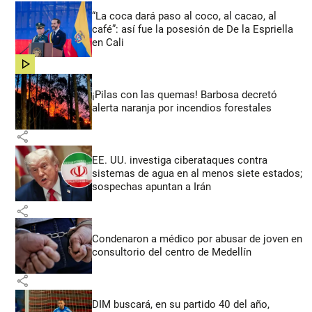
“La coca dará paso al coco, al cacao, al
café”: así fue la posesión de De la Espriella
en Cali
share
¡Pilas con las quemas! Barbosa decretó
alerta naranja por incendios forestales
share
EE. UU. investiga ciberataques contra
sistemas de agua en al menos siete estados;
sospechas apuntan a Irán
share
Condenaron a médico por abusar de joven en
consultorio del centro de Medellín
share
DIM buscará, en su partido 40 del año,