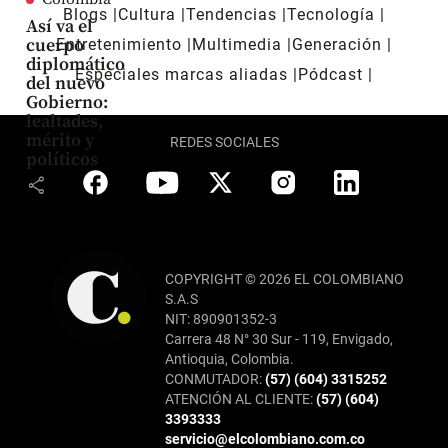
Blogs
Cultura
Tendencias
Tecnología
Así va el
cuerpo
Entretenimiento
Multimedia
Generación
diplomático
Especiales marcas aliadas
Pódcast
del nuevo
Gobierno:
lealtades,
mérito y
REDES SOCIALES
políticos
share
COPYRIGHT © 2026 EL COLOMBIANO
S.A.S
NIT: 890901352-3
Carrera 48 N° 30 Sur - 119, Envigado,
Antioquia, Colombia.
CONMUTADOR:
(57) (604) 3315252
ATENCIÓN AL CLIENTE:
(57) (604)
3393333
servicio@elcolombiano.com.co