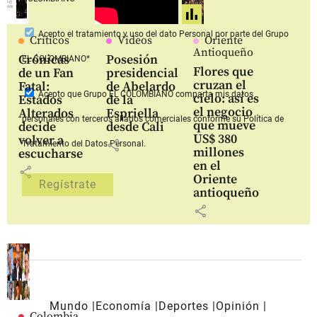
Acepto
el tratamiento y uso del dato Personal
por parte del Grupo
Críticos
Videos
Oriente
Antioqueño
Crónicas
Posesión
EL COLOMBIANO*
Flores que
de un Fan
presidencial
cruzan el
Fatal:
de Abelardo
Acepto que Grupo EL COLOMBIANO
comparta mis datos
cielo: así es
Estados
de la
el negocio
Alterados
Espriella
personales con terceros aliados comerciales
conforme su Política de
que mueve
decide
desde Cali
US$ 380
volver a
share
Tratamiento del Datos Personal.
millones
escucharse
en el
share
Oriente
antioqueño
share
Mundo
Economía
Deportes
Opinión
Colombia