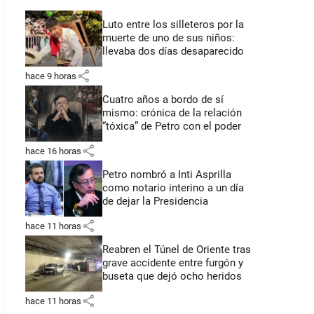
Luto entre los silleteros por la
muerte de uno de sus niños:
llevaba dos días desaparecido
share
hace 9 horas
Cuatro años a bordo de sí
mismo: crónica de la relación
“tóxica” de Petro con el poder
share
hace 16 horas
Petro nombró a Inti Asprilla
como notario interino a un día
de dejar la Presidencia
share
hace 11 horas
Reabren el Túnel de Oriente tras
grave accidente entre furgón y
buseta que dejó ocho heridos
share
hace 11 horas