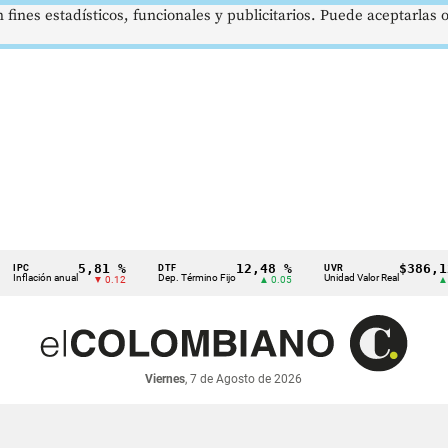
 fines estadísticos, funcionales y publicitarios. Puede aceptarlas
5,81 %
12,48 %
$386,1273
DTF
UVR
ción anual
Dep. Término Fijo
Unidad Valor Real
▼ 0.12
▲ 0.05
▲ 0.03
Viernes
, 7 de Agosto de 2026