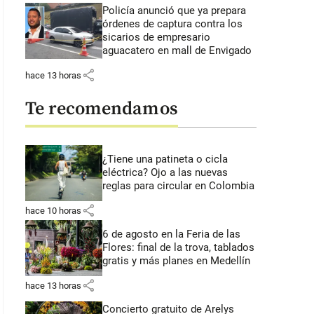
Policía anunció que ya prepara
órdenes de captura contra los
sicarios de empresario
aguacatero en mall de Envigado
share
hace 13 horas
Te recomendamos
¿Tiene una patineta o cicla
eléctrica? Ojo a las nuevas
reglas para circular en Colombia
share
hace 10 horas
6 de agosto en la Feria de las
Flores: final de la trova, tablados
gratis y más planes en Medellín
share
hace 13 horas
Concierto gratuito de Arelys