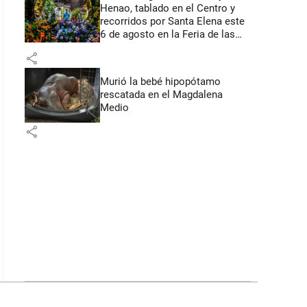
Henao, tablado en el Centro y
recorridos por Santa Elena este
6 de agosto en la Feria de las
Flores
share
Murió la bebé hipopótamo
rescatada en el Magdalena
Medio
share