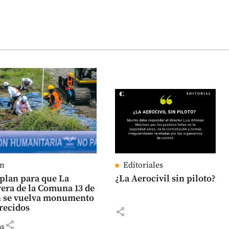
ín
Editoriales
l plan para que La
¿La Aerocivil sin piloto?
ra de la Comuna 13 de
n se vuelva monumento
recidos
share
share
as