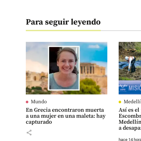
Para seguir leyendo
Mundo
Medell
En Grecia encontraron muerta
Así es e
a una mujer en una maleta: hay
Escombre
capturado
Medellí
a desapa
share
hace 14 hor