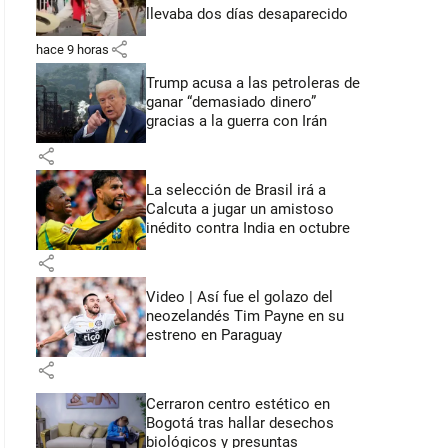
llevaba dos días desaparecido
share
hace 9 horas
Trump acusa a las petroleras de
ganar “demasiado dinero”
gracias a la guerra con Irán
share
La selección de Brasil irá a
Calcuta a jugar un amistoso
inédito contra India en octubre
share
Video | Así fue el golazo del
neozelandés Tim Payne en su
estreno en Paraguay
share
Cerraron centro estético en
Bogotá tras hallar desechos
biológicos y presuntas