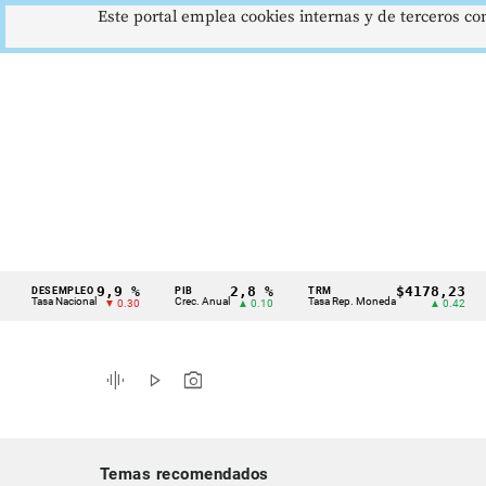
Este portal emplea cookies internas y de terceros con
9,9 %
2,8 %
$4178,23
DESEMPLEO
PIB
TRM
IPC
Cintillo
asa Nacional
Crec. Anual
Tasa Rep. Moneda
Infla
▼ 0.30
▲ 0.10
▲ 0.42
de
indicadores
graphic_eq
play_arrow
photo_camera
económicos
Colombia
Temas recomendados