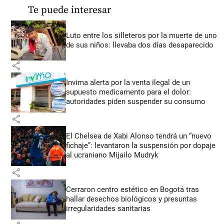
Te puede interesar
Luto entre los silleteros por la muerte de uno
de sus niños: llevaba dos días desaparecido
share
Invima alerta por la venta ilegal de un
supuesto medicamento para el dolor:
autoridades piden suspender su consumo
share
El Chelsea de Xabi Alonso tendrá un “nuevo
fichaje”: levantaron la suspensión por dopaje
al ucraniano Mijailo Mudryk
share
Cerraron centro estético en Bogotá tras
hallar desechos biológicos y presuntas
irregularidades sanitarias