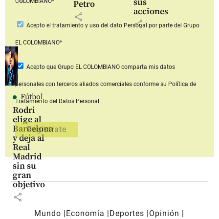
sus
COLOMBIANO*
Petro
acciones
share
share
Acepto
el tratamiento y uso del dato Personal
por parte del Grupo
EL COLOMBIANO*
Acepto que Grupo EL COLOMBIANO
comparta mis datos
personales con terceros aliados comerciales
conforme su Política de
Fútbol
Tratamiento del Datos Personal.
Rodri
elige al
Barcelona
y deja al
Real
Madrid
sin su
gran
objetivo
share
Mundo
Economía
Deportes
Opinión