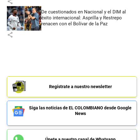
share
De cuestionados en Nacional y el DIM al
éxito internacional: Asprilla y Restrepo
renacen con el Bolívar de la Paz
share
Regístrate a nuestro newsletter
Siga las noticias de EL COLOMBIANO desde Google
News
Únete a nuestro canal de Whatsapp