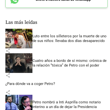
Las más leídas
Luto entre los silleteros por la muerte de uno
de sus niños: llevaba dos días desaparecido
share
Cuatro años a bordo de sí mismo: crónica de
la relación “tóxica” de Petro con el poder
share
¿Para dónde va a coger Petro?
share
Petro nombró a Inti Asprilla como notario
interino a un día de dejar la Presidencia