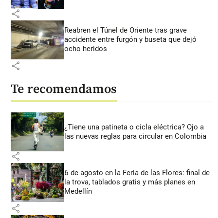
share
Reabren el Túnel de Oriente tras grave
accidente entre furgón y buseta que dejó
ocho heridos
share
Te recomendamos
¿Tiene una patineta o cicla eléctrica? Ojo a
las nuevas reglas para circular en Colombia
share
6 de agosto en la Feria de las Flores: final de
la trova, tablados gratis y más planes en
Medellín
share