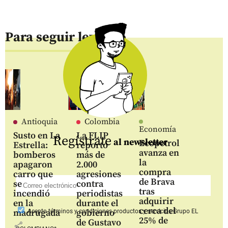
Para seguir leyendo
Antioquia
Colombia
Economía
Susto en La
La FLIP
Regístrate
al newsletter
Ecopetrol
Estrella:
reportó
avanza en
bomberos
más de
la
apagaron
2.000
compra
carro que
agresiones
de Brava
se
contra
tras
incendió
periodistas
adquirir
en la
durante el
cerca del
madrugada
gobierno
Acepto
términos y condiciones productos y servicios
Grupo EL
25% de
de Gustavo
share