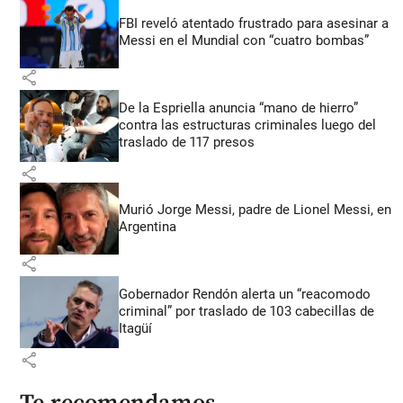
FBI reveló atentado frustrado para asesinar a
Messi en el Mundial con “cuatro bombas”
share
De la Espriella anuncia “mano de hierro”
contra las estructuras criminales luego del
traslado de 117 presos
share
Murió Jorge Messi, padre de Lionel Messi, en
Argentina
share
Gobernador Rendón alerta un “reacomodo
criminal” por traslado de 103 cabecillas de
Itagüí
share