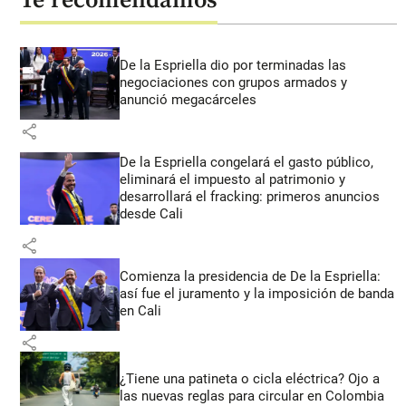
Te recomendamos
De la Espriella dio por terminadas las
negociaciones con grupos armados y
anunció megacárceles
share
De la Espriella congelará el gasto público,
eliminará el impuesto al patrimonio y
desarrollará el fracking: primeros anuncios
desde Cali
share
Comienza la presidencia de De la Espriella:
así fue el juramento y la imposición de banda
en Cali
share
¿Tiene una patineta o cicla eléctrica? Ojo a
las nuevas reglas para circular en Colombia