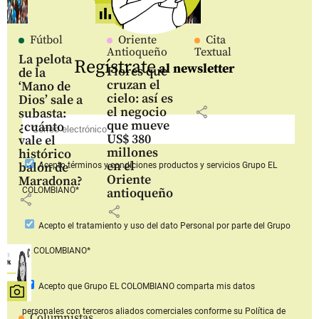
Fútbol
Oriente
Cita
Antioqueño
Textual
La pelota
Regístrate
al newsletter
Flores que
de la
cruzan el
‘Mano de
cielo: así es
Dios’ sale a
share
el negocio
subasta:
que mueve
¿cuánto
US$ 380
vale el
millones
histórico
en el
balón de
Acepto
términos y condiciones productos y servicios
Grupo EL
Oriente
Maradona?
COLOMBIANO*
antioqueño
share
share
Acepto
el tratamiento y uso del dato Personal
por parte del Grupo
EL COLOMBIANO*
Acepto que Grupo EL COLOMBIANO
comparta mis datos
personales con terceros aliados comerciales
conforme su Política de
Columnistas