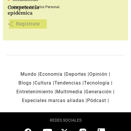
Competencia
Tratamiento del Datos Personal.
epidémica
share
Mundo
Economía
Deportes
Opinión
Blogs
Cultura
Tendencias
Tecnología
Entretenimiento
Multimedia
Generación
Especiales marcas aliadas
Pódcast
REDES SOCIALES