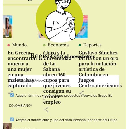
Mundo
Economía
Deportes
En Grecia
Claro y la
Gustavo Sánchez
Regístrate
al newsletter
encontraron
Universidad
brilla con un oro
muerta a
de La
para la natación
una mujer
Sabana
artística de
en una
abren 160
Colombia en
maleta: hay
cupos para
Juegos
capturado
que jóvenes
Centroamericanos
consigan su
share
share
primer
Acepto
términos y condiciones productos y servicios
Grupo EL
empleo
COLOMBIANO*
share
Acepto
el tratamiento y uso del dato Personal
por parte del Grupo