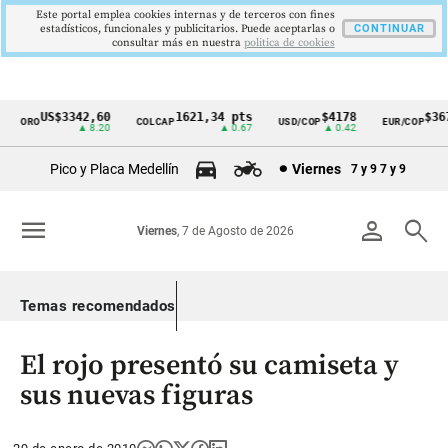
Este portal emplea cookies internas y de terceros con fines
estadísticos, funcionales y publicitarios. Puede aceptarlas o
CONTINUAR
consultar más en nuestra
politica de cookies
US$3342,60
1621,34 pts
$4178
$367
ORO
COLCAP
USD/COP
EUR/COP
Cintillo
▲ 8.20
▲ 0.67
▲ 0.42
de
Pico y Placa Medellín
Viernes
7 y 9
7 y 9
indicadores
económicos
menu
person
search
Viernes
, 7 de Agosto de 2026
Colombia
Temas recomendados
El rojo presentó su camiseta y
sus nuevas figuras