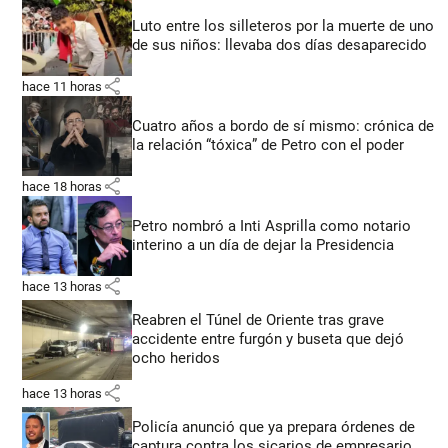
Luto entre los silleteros por la muerte de uno
de sus niños: llevaba dos días desaparecido
share
hace 11 horas
Cuatro años a bordo de sí mismo: crónica de
la relación “tóxica” de Petro con el poder
share
hace 18 horas
Petro nombró a Inti Asprilla como notario
interino a un día de dejar la Presidencia
share
hace 13 horas
Reabren el Túnel de Oriente tras grave
accidente entre furgón y buseta que dejó
ocho heridos
share
hace 13 horas
Policía anunció que ya prepara órdenes de
captura contra los sicarios de empresario