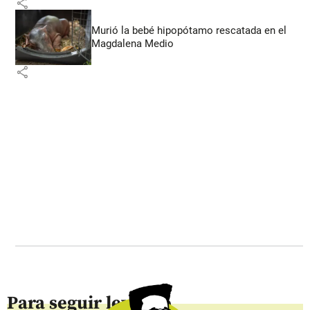
share
Murió la bebé hipopótamo rescatada en el
Magdalena Medio
share
Para seguir leyendo