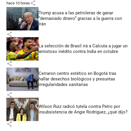
share
hace 10 horas
Trump acusa a las petroleras de ganar
“demasiado dinero” gracias a la guerra con
Irán
share
La selección de Brasil irá a Calcuta a jugar un
amistoso inédito contra India en octubre
share
Cerraron centro estético en Bogotá tras
hallar desechos biológicos y presuntas
irregularidades sanitarias
share
Wilson Ruiz radicó tutela contra Petro por
insubsistencia de Angie Rodríguez, ¿qué dijo?
share