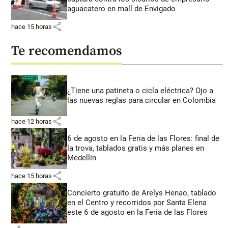
aguacatero en mall de Envigado
share
hace 15 horas
Te recomendamos
¿Tiene una patineta o cicla eléctrica? Ojo a
las nuevas reglas para circular en Colombia
share
hace 12 horas
6 de agosto en la Feria de las Flores: final de
la trova, tablados gratis y más planes en
Medellín
share
hace 15 horas
Concierto gratuito de Arelys Henao, tablado
en el Centro y recorridos por Santa Elena
este 6 de agosto en la Feria de las Flores