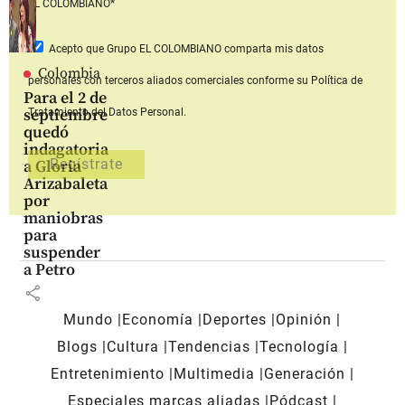
EL COLOMBIANO*
Acepto que Grupo EL COLOMBIANO
comparta mis datos
Colombia
personales con terceros aliados comerciales
conforme su Política de
Para el 2 de
septiembre
Tratamiento del Datos Personal.
quedó
indagatoria
a Gloria
Arizabaleta
por
maniobras
para
suspender
a Petro
share
Mundo
Economía
Deportes
Opinión
Blogs
Cultura
Tendencias
Tecnología
Entretenimiento
Multimedia
Generación
Especiales marcas aliadas
Pódcast