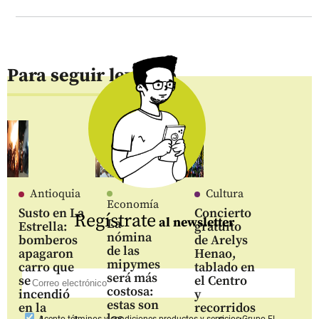
Para seguir leyendo
Antioquia
Cultura
Economía
Susto en La
Concierto
Regístrate
al newsletter
La
Estrella:
gratuito
nómina
bomberos
de Arelys
de las
apagaron
Henao,
mipymes
carro que
tablado en
será más
se
el Centro
costosa:
incendió
y
estas son
en la
recorridos
las