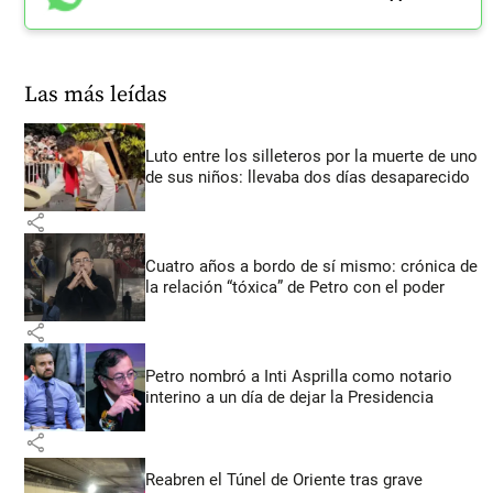
Las más leídas
Luto entre los silleteros por la muerte de uno
de sus niños: llevaba dos días desaparecido
share
Cuatro años a bordo de sí mismo: crónica de
la relación “tóxica” de Petro con el poder
share
Petro nombró a Inti Asprilla como notario
interino a un día de dejar la Presidencia
share
Reabren el Túnel de Oriente tras grave