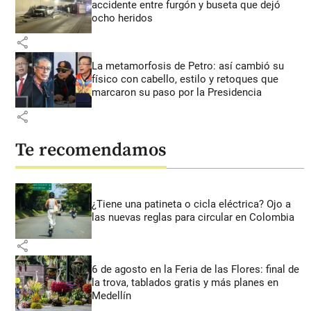
accidente entre furgón y buseta que dejó
ocho heridos
share
La metamorfosis de Petro: así cambió su
físico con cabello, estilo y retoques que
marcaron su paso por la Presidencia
share
Te recomendamos
¿Tiene una patineta o cicla eléctrica? Ojo a
las nuevas reglas para circular en Colombia
share
6 de agosto en la Feria de las Flores: final de
la trova, tablados gratis y más planes en
Medellín