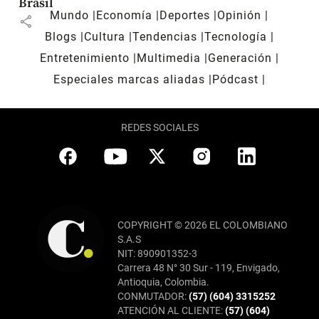
Brasil
Mundo
Economía
Deportes
Opinión
share
Blogs
Cultura
Tendencias
Tecnología
Entretenimiento
Multimedia
Generación
Especiales marcas aliadas
Pódcast
REDES SOCIALES
COPYRIGHT © 2026 EL COLOMBIANO
S.A.S
NIT: 890901352-3
Carrera 48 N° 30 Sur - 119, Envigado,
Antioquia, Colombia.
CONMUTADOR:
(57) (604) 3315252
ATENCIÓN AL CLIENTE:
(57) (604)