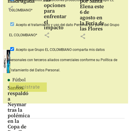
madrugada
por Santa
Acepto
términos y condiciones productos y servicios
Grupo EL
opciones
Elena este
share
para
COLOMBIANO*
6 de
enfrentar
agosto en
el
la Feria de
Acepto
el tratamiento y uso del dato Personal
por parte del Grupo
impacto
las Flores
share
share
EL COLOMBIANO*
Acepto que Grupo EL COLOMBIANO
comparta mis datos
personales con terceros aliados comerciales
conforme su Política de
Tratamiento del Datos Personal.
Fútbol
Santos
respaldó
a
Neymar
tras la
polémica
en la
Copa de