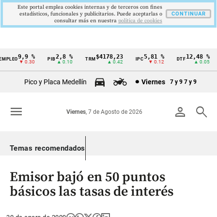
Este portal emplea cookies internas y de terceros con fines
estadísticos, funcionales y publicitarios. Puede aceptarlas o
CONTINUAR
consultar más en nuestra
politica de cookies
9,9 %
2,8 %
$4178,23
5,81 %
12,48 %
PLEO
PIB
TRM
IPC
DTF
Cintillo
▼ 0.30
▲ 0.10
▲ 0.42
▼ 0.12
▲ 0.05
de
Pico y Placa Medellín
Viernes
7 y 9
7 y 9
indicadores
económicos
menu
person
search
Viernes
, 7 de Agosto de 2026
Colombia
Temas recomendados
Emisor bajó en 50 puntos
básicos las tasas de interés