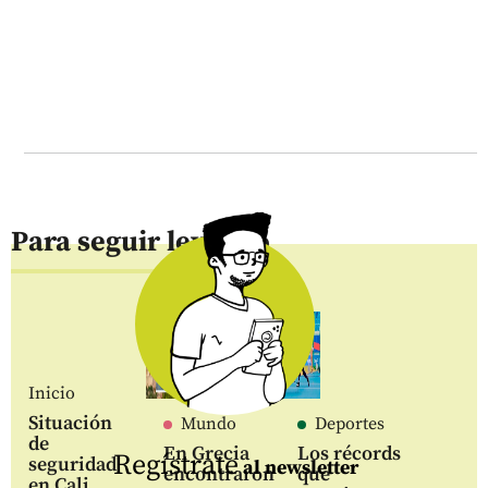
Para seguir leyendo
Inicio
Situación
Mundo
Deportes
de
En Grecia
Los récords
Regístrate
seguridad
al newsletter
encontraron
que
en Cali