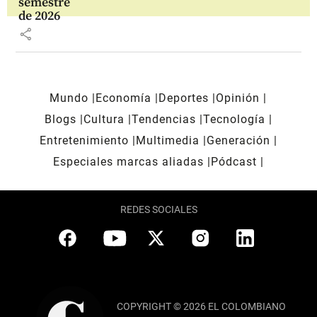
semestre
de 2026
share
Mundo
Economía
Deportes
Opinión
Blogs
Cultura
Tendencias
Tecnología
Entretenimiento
Multimedia
Generación
Especiales marcas aliadas
Pódcast
REDES SOCIALES
COPYRIGHT © 2026 EL COLOMBIANO