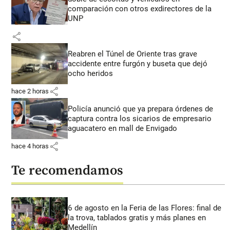
comparación con otros exdirectores de la
UNP
share
Reabren el Túnel de Oriente tras grave
accidente entre furgón y buseta que dejó
ocho heridos
share
hace 2 horas
Policía anunció que ya prepara órdenes de
captura contra los sicarios de empresario
aguacatero en mall de Envigado
share
hace 4 horas
Te recomendamos
6 de agosto en la Feria de las Flores: final de
la trova, tablados gratis y más planes en
Medellín