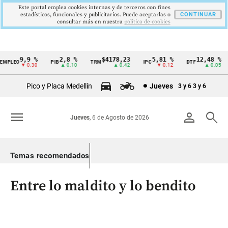
Este portal emplea cookies internas y de terceros con fines
estadísticos, funcionales y publicitarios. Puede aceptarlas o
CONTINUAR
consultar más en nuestra
politica de cookies
9,9 %
2,8 %
$4178,23
5,81 %
12,48 %
PLEO
PIB
TRM
IPC
DTF
Cintillo
▼ 0.30
▲ 0.10
▲ 0.42
▼ 0.12
▲ 0.05
de
Pico y Placa Medellín
Jueves
3 y 6
3 y 6
indicadores
económicos
menu
person
search
Jueves
, 6 de Agosto de 2026
Colombia
Temas recomendados
Entre lo maldito y lo bendito