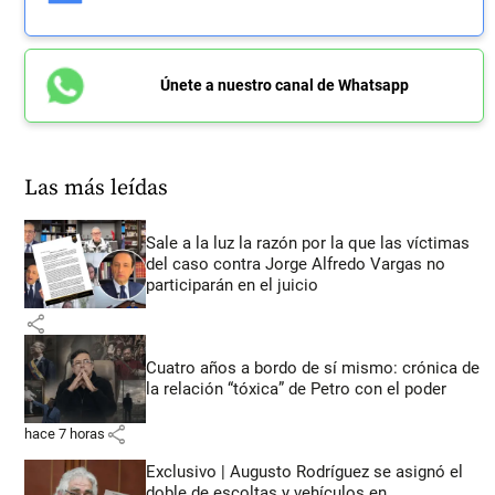
Únete a nuestro canal de Whatsapp
Las más leídas
Sale a la luz la razón por la que las víctimas
del caso contra Jorge Alfredo Vargas no
participarán en el juicio
share
Cuatro años a bordo de sí mismo: crónica de
la relación “tóxica” de Petro con el poder
share
hace 7 horas
Exclusivo | Augusto Rodríguez se asignó el
doble de escoltas y vehículos en