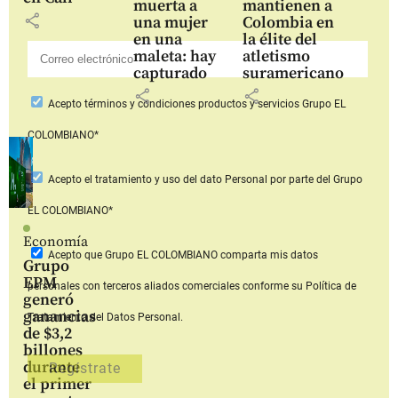
muerta a
mantienen a
share
una mujer
Colombia en
en una
la élite del
maleta: hay
atletismo
capturado
suramericano
share
share
Acepto
términos y condiciones productos y servicios
Grupo EL
COLOMBIANO*
Acepto
el tratamiento y uso del dato Personal
por parte del Grupo
EL COLOMBIANO*
Economía
Acepto que Grupo EL COLOMBIANO
comparta mis datos
Grupo
EPM
personales con terceros aliados comerciales
conforme su Política de
generó
ganancias
Tratamiento del Datos Personal.
de $3,2
billones
durante
el primer