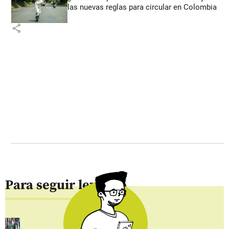
las nuevas reglas para circular en Colombia
share
Para seguir leyendo