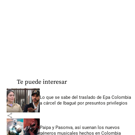
Te puede interesar
Lo que se sabe del traslado de Epa Colombia
a cárcel de Ibagué por presuntos privilegios
share
Paipa y Pasonva, así suenan los nuevos
géneros musicales hechos en Colombia