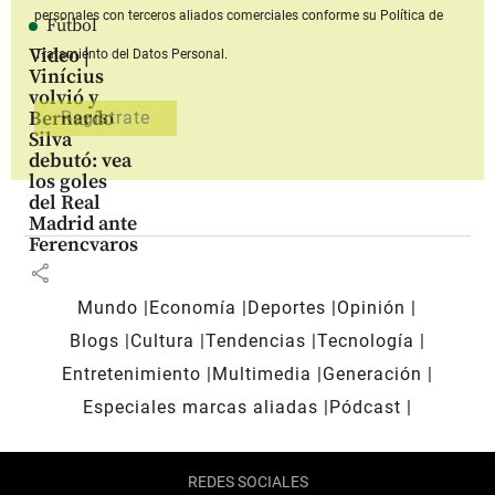
personales con terceros aliados comerciales
conforme su Política de
Fútbol
Video |
Tratamiento del Datos Personal.
Vinícius
volvió y
Bernardo
Silva
debutó: vea
los goles
del Real
Madrid ante
Ferencvaros
share
Mundo
Economía
Deportes
Opinión
Blogs
Cultura
Tendencias
Tecnología
Entretenimiento
Multimedia
Generación
Especiales marcas aliadas
Pódcast
REDES SOCIALES