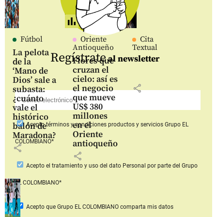
Fútbol
Oriente
Cita
Antioqueño
Textual
La pelota
Regístrate
al newsletter
Flores que
de la
cruzan el
‘Mano de
cielo: así es
Dios’ sale a
share
el negocio
subasta:
que mueve
¿cuánto
US$ 380
vale el
millones
histórico
en el
balón de
Acepto
términos y condiciones productos y servicios
Grupo EL
Oriente
Maradona?
COLOMBIANO*
antioqueño
share
share
Acepto
el tratamiento y uso del dato Personal
por parte del Grupo
EL COLOMBIANO*
Acepto que Grupo EL COLOMBIANO
comparta mis datos