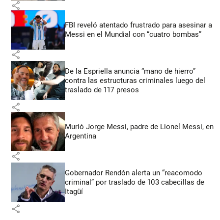
share
FBI reveló atentado frustrado para asesinar a
Messi en el Mundial con “cuatro bombas”
share
De la Espriella anuncia “mano de hierro”
contra las estructuras criminales luego del
traslado de 117 presos
share
Murió Jorge Messi, padre de Lionel Messi, en
Argentina
share
Gobernador Rendón alerta un “reacomodo
criminal” por traslado de 103 cabecillas de
Itagüí
share