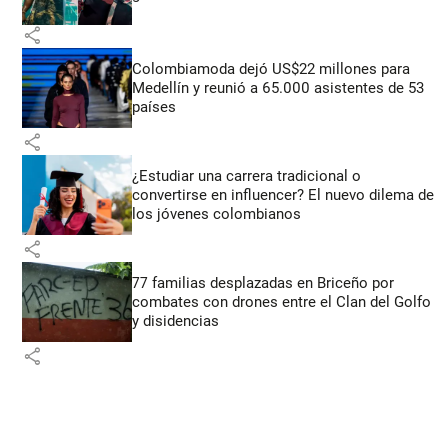
share
Colombiamoda dejó US$22 millones para
Medellín y reunió a 65.000 asistentes de 53
países
share
¿Estudiar una carrera tradicional o
convertirse en influencer? El nuevo dilema de
los jóvenes colombianos
share
77 familias desplazadas en Briceño por
combates con drones entre el Clan del Golfo
y disidencias
share