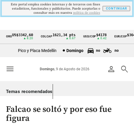
Este portal emplea cookies internas y de terceros con fines
estadísticos, funcionales y publicitarios. Puede aceptarlas o
CONTINUAR
consultar más en nuestra
politica de cookies
US$3342,60
1621,34 pts
$4178
$3648
ORO
COLCAP
USD/COP
EUR/COP
Cintillo
▲ 8.20
▲ 0.67
▲ 0.42
—
de
Pico y Placa Medellín
Domingo
no
no
indicadores
económicos
menu
person
search
Domingo
, 9 de Agosto de 2026
Colombia
Temas recomendados
Falcao se soltó y por eso fue
figura