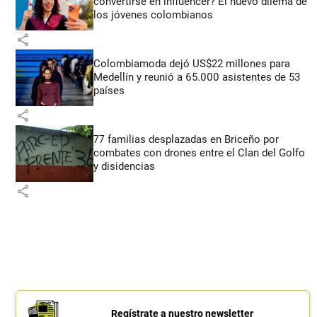
convertirse en influencer? El nuevo dilema de
los jóvenes colombianos
share
Colombiamoda dejó US$22 millones para
Medellín y reunió a 65.000 asistentes de 53
países
share
77 familias desplazadas en Briceño por
combates con drones entre el Clan del Golfo
y disidencias
share
Regístrate a nuestro newsletter