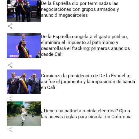
De la Espriella dio por terminadas las
negociaciones con grupos armados y
anunció megacárceles
share
De la Espriella congelará el gasto público,
eliminará el impuesto al patrimonio y
desarrollará el fracking: primeros anuncios
desde Cali
share
Comienza la presidencia de De la Espriella:
así fue el juramento y la imposición de banda
en Cali
share
¿Tiene una patineta o cicla eléctrica? Ojo a
las nuevas reglas para circular en Colombia
share