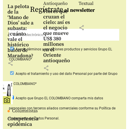
Antioqueño
Textual
La pelota
Regístrate
al newsletter
Flores que
de la
cruzan el
‘Mano de
cielo: así es
Dios’ sale a
share
el negocio
subasta:
que mueve
¿cuánto
US$ 380
vale el
millones
histórico
en el
balón de
Acepto
términos y condiciones productos y servicios
Grupo EL
Oriente
Maradona?
COLOMBIANO*
antioqueño
share
share
Acepto
el tratamiento y uso del dato Personal
por parte del Grupo
EL COLOMBIANO*
Acepto que Grupo EL COLOMBIANO
comparta mis datos
personales con terceros aliados comerciales
conforme su Política de
Columnistas
Competencia
Tratamiento del Datos Personal.
epidémica