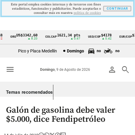
Este portal emplea cookies internas y de terceros con fines
estadísticos, funcionales y publicitarios. Puede aceptarlas o
CONTINUAR
consultar más en nuestra
politica de cookies
US$3342,60
1621,34 pts
$4178
$3
ORO
COLCAP
USD/COP
EUR/COP
Cintillo
▲ 8.20
▲ 0.67
▲ 0.42
de
Pico y Placa Medellín
Domingo
no
no
indicadores
económicos
menu
person
search
Domingo
, 9 de Agosto de 2026
Colombia
Temas recomendados
Galón de gasolina debe valer
$5.000, dice Fendipetróleo